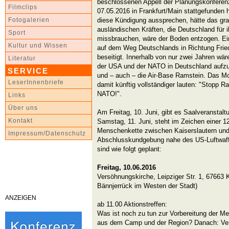
beschlossenen Appell der Planungskonferen
Filmclips
07.05.2016 in Frankfurt/Main stattgefunden 
diese Kündigung aussprechen, hätte das g
Fotogalerien
ausländischen Kräften, die Deutschland für i
Sport
missbrauchen, wäre der Boden entzogen. Ei
Kultur und Wissen
auf dem Weg Deutschlands in Richtung Fri
beseitigt. Innerhalb von nur zwei Jahren wär
Literatur
der USA und der NATO in Deutschland auf
SERVICE
und – auch – die Air-Base Ramstein. Das M
LeserInnenbriefe
damit künftig vollständiger lauten: "Stopp 
NATO!".
Links
Über uns
Am Freitag, 10. Juni, gibt es Saalveranstalt
Kontakt
Samstag, 11. Juni, steht im Zeichen einer 1
Menschenkette zwischen Kaiserslautern un
Impressum/Datenschutz
Abschlusskundgebung nahe des US-Luftwaff
sind wie folgt geplant:
Freitag, 10.06.2016
Versöhnungskirche, Leipziger Str. 1, 67663 K
Bännjerrück im Westen der Stadt)
ANZEIGEN
ab 11.00 Aktionstreffen:
Was ist noch zu tun zur Vorbereitung der Me
aus dem Camp und der Region? Danach: Vert