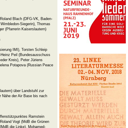
 Roland Blach (DFG-VK, Baden-
s Wimbledon-Siegerin), Thomas
 (Pfarrerin Kaiserslautern)
h
isierung IMI), Torsten Schleip
l-Heinz Peil (Bundesausschuss
eder Kreis), Peter Jüriens
Helena Potapova (Russian Peace
autern) über Landstuhl zur
r Nähe der Air Base bis nach
ffenstützpunktes Ramstein
Roland Vogt (MdB die Grünen
h (MdB die Linke), Mohamed-