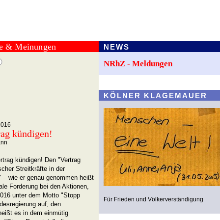
te & Meinungen
NEWS
NRhZ - Meldungen
KÖLNER KLAGEMAUER
2016
rag kündigen!
ann
rtrag kündigen! Den "Vertrag
cher Streitkräfte in der
" – wie er genau genommen heißt
rale Forderung bei den Aktionen,
 2016 unter dem Motto "Stopp
Für Frieden und Völkerverständigung
ndesregierung auf, den
heißt es in dem einmütig