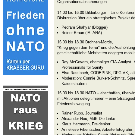
Organisationsabsicherungen
14.00 bis 16.00 Bilderberger – Eine Konfere
Diskussion über ein strategisches Projekt der
Pedram Shahyar (Blogger)
Reiner Braun (IALANA)
16.00 bis 18.30 Drohnen-Morde,
"Krieg gegen den Terror" und die Aushöhlun
gesellschaftliche Mehrheiten dagegen mobili
Ray McGovern, ehemaliger CIA-Analyst, V
Professionals for Sanity
Elsa Rassbach, CODEPINK, DFG-VK, at
Moderation: Connie Burkert-Schmitz, Spre
Kaiserslautern
16.00 bis 18.30 NATO – abschaffen, überwin
mit Aktionen delegitimieren – eine Strategie
Friedensbewegung
Rainer Rupp, Journalist
Alexander Neu, MdB Die Linke
Klaus Hartmann, Freidenker
Anneliese Fikentscher, Arbeiterfotografie
Moderation: Kristine Karch, Netzwerk "No