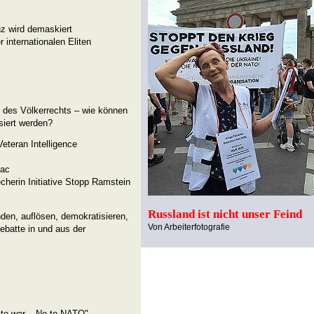
nz wird demaskiert
 internationalen Eliten
g des Völkerrechts – wie können
siert werden?
eteran Intelligence
tac
cherin Initiative Stopp Ramstein
Russland ist nicht unser Feind
den, auflösen, demokratisieren,
Von Arbeiterfotografie
debatte in und aus der
 to war – No to NATO"