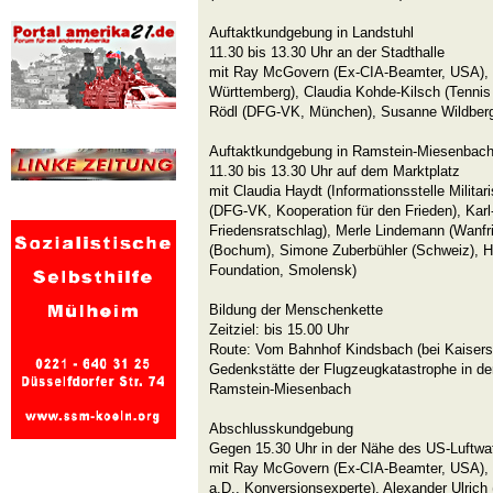
Auftaktkundgebung in Landstuhl
11.30 bis 13.30 Uhr an der Stadthalle
mit Ray McGovern (Ex-CIA-Beamter, USA),
Württemberg), Claudia Kohde-Kilsch (Tenni
Rödl (DFG-VK, München), Susanne Wildberger
Auftaktkundgebung in Ramstein-Miesenbac
11.30 bis 13.30 Uhr auf dem Marktplatz
mit Claudia Haydt (Informationsstelle Militar
(DFG-VK, Kooperation für den Frieden), Kar
Friedensratschlag), Merle Lindemann (Wanfri
(Bochum), Simone Zuberbühler (Schweiz), 
Foundation, Smolensk)
Bildung der Menschenkette
Zeitziel: bis 15.00 Uhr
Route: Vom Bahnhof Kindsbach (bei Kaisersl
Gedenkstätte der Flugzeugkatastrophe in de
Ramstein-Miesenbach
Abschlusskundgebung
Gegen 15.30 Uhr in der Nähe des US-Luftwa
mit Ray McGovern (Ex-CIA-Beamter, USA), 
a.D., Konversionsexperte), Alexander Ulric