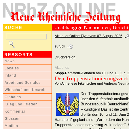
Unabhängige Nachrichten, Berich
SUCHE
Aktueller Online-Flyer vom 07. August 2026
zurück
RESSORTS
Druckversion
News
Aktuelles
Lokales
Stopp-Ramstein-Aktionen am 10. und 11. Juni 
Inland
Den Truppenstationierungsvert
Arbeit und Soziales
Von Anneliese Fikentscher und Andreas Neum
Wirtschaft und Umwelt
Den Truppenstationierungsve
Globales
über den Aufenthalt ausländis
Bundesrepublik Deutschland
Krieg und Frieden
– kündigen! Das ist die zent
Kommentar
die für den 10. und 11. Juni
Glossen
Ramstein" geplant sind. „Wir fordern die Bu
Truppenstationierungsvertrag zu kündigen“, 
Medien