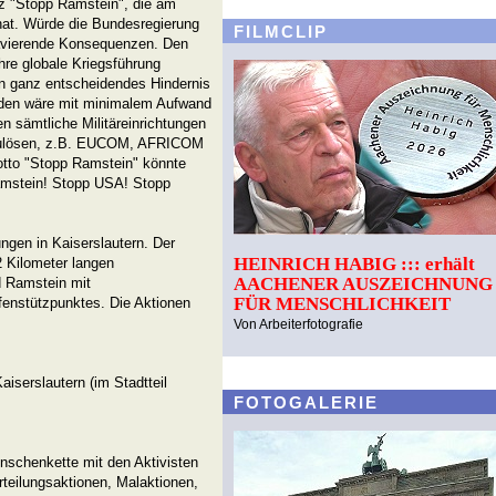
z "Stopp Ramstein", die am
hat. Würde die Bundesregierung
FILMCLIP
ravierende Konsequenzen. Den
hre globale Kriegsführung
n ganz entscheidendes Hindernis
eden wäre mit minimalem Aufwand
en sämtliche Militäreinrichtungen
zulösen, z.B. EUCOM, AFRICOM
otto "Stopp Ramstein" könnte
Ramstein! Stopp USA! Stopp
ungen in Kaiserslautern. Der
HEINRICH HABIG ::: erhält
2 Kilometer langen
AACHENER AUSZEICHNUNG
d Ramstein mit
FÜR MENSCHLICHKEIT
enstützpunktes. Die Aktionen
Von Arbeiterfotografie
aiserslautern (im Stadtteil
FOTOGALERIE
nschenkette mit den Aktivisten
eilungsaktionen, Malaktionen,