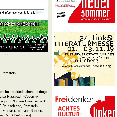
. Juni
d Ramstein
inke im saarländischen Landtag),
), Elsa Rassbach (Codepink
aign for Nuclear Disarmament
A Deutschland, Ramstein
, Frankreich), Hans Sanders
sner (MdB DieGrünen)