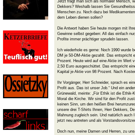
Jetzt fragt man sich als normaler Mensch, 
Dekkers? Weshalb lassen Sie Gesundheitss
Menschen zu. Noch dazu bei Medikamenten,
dem Leben dienen sollen?
Die Antwort haben Sie heute morgen mit Ihr
Gewinne selbst gegeben: All das einfach nur
Profite immer prächtiger sprudeln lassen.
Ich wiederhole es gerne: Noch 1990 wurde 
DM je 50-DM-Aktie gezahlt. Das entspricht e
Prozent. Heute wird auf eine Aktie im Wert 
2,50 Euro ausgeschüttet. Das entspricht ein
Kapital je Aktie von 98 Prozent. Nach Kost
Ihr Vorgänger, Herr Schneider, sprach es ein
Profit aus. Das ist unser Job.“ Und ein ander
Grünewald, meinte: „Für Ethik ist die Ethik
Moral die Kirche. Wir sind für den Profit zu
keinen Sinn, um den heißen Brei herumzure
unsere drei T-Shirts Ihnen, Herr Dekkers, D
Mahnung zugleich sein. Und natürlich auch 
jetzt neu antreten und als Vorstandsvorsitz
Doch nun, meine Damen und Herren, zu uns