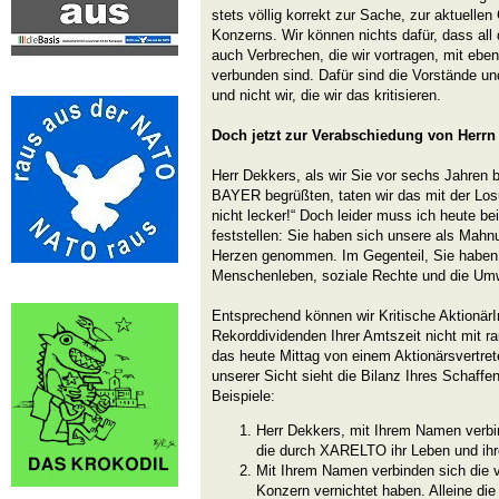
stets völlig korrekt zur Sache, zur aktuellen
Konzerns. Wir können nichts dafür, dass all
auch Verbrechen, die wir vortragen, mit eben
verbunden sind. Dafür sind die Vorstände und
und nicht wir, die wir das kritisieren.
Doch jetzt zur Verabschiedung von Herrn
Herr Dekkers, als wir Sie vor sechs Jahren be
BAYER begrüßten, taten wir das mit der Losu
nicht lecker!“ Doch leider muss ich heute b
feststellen: Sie haben sich unsere als Mah
Herzen genommen. Im Gegenteil, Sie haben fü
Menschenleben, soziale Rechte und die Umw
Entsprechend können wir Kritische AktionärI
Rekorddividenden Ihrer Amtszeit nicht mit r
das heute Mittag von einem Aktionärsvertrete
unserer Sicht sieht die Bilanz Ihres Schaffe
Beispiele:
Herr Dekkers, mit Ihrem Namen verbi
die durch XARELTO ihr Leben und ih
Mit Ihrem Namen verbinden sich die vi
Konzern vernichtet haben. Alleine 