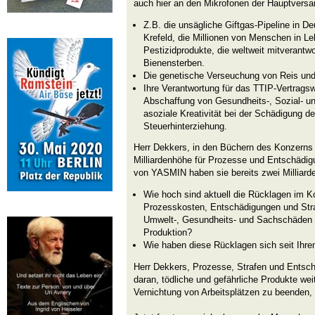
auch hier an den Mikrofonen der Hauptvers
Z.B. die unsägliche Giftgas-Pipeline in 
Krefeld, die Millionen von Menschen in Le
Pestizidprodukte, die weltweit mitverantwor
Bienensterben.
Die genetische Verseuchung von Reis un
Ihre Verantwortung für das TTIP-Vertragsw
Abschaffung von Gesundheits-, Sozial- u
asoziale Kreativität bei der Schädigung d
Steuerhinterziehung.
Herr Dekkers, in den Büchern des Konzerns 
Milliardenhöhe für Prozesse und Entschädig
von YASMIN haben sie bereits zwei Milliard
Wie hoch sind aktuell die Rücklagen im K
Prozesskosten, Entschädigungen und St
Umwelt-, Gesundheits- und Sachschäden
Produktion?
Wie haben diese Rücklagen sich seit Ihre
Herr Dekkers, Prozesse, Strafen und Entsch
daran, tödliche und gefährliche Produkte wei
Vernichtung von Arbeitsplätzen zu beenden, 