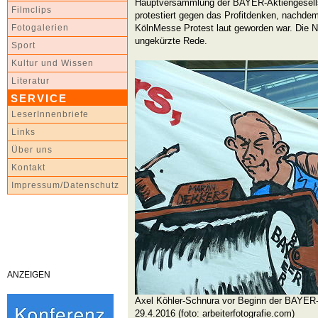
Hauptversammlung der BAYER-Aktiengesells
Filmclips
protestiert gegen das Profitdenken, nachdem
KölnMesse Protest laut geworden war. Die 
Fotogalerien
ungekürzte Rede.
Sport
Kultur und Wissen
Literatur
SERVICE
LeserInnenbriefe
Links
Über uns
Kontakt
Impressum/Datenschutz
ANZEIGEN
Axel Köhler-Schnura vor Beginn der BAYE
29.4.2016 (foto: arbeiterfotografie.com)