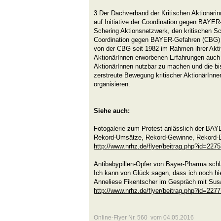
3 Der Dachverband der Kritischen Aktionäri
auf Initiative der Coordination gegen BAYE
Schering Aktionsnetzwerk, den kritischen Sc
Coordination gegen BAYER-Gefahren (CBG) g
von der CBG seit 1982 im Rahmen ihrer Akti
AktionärInnen erworbenen Erfahrungen auch f
AktionärInnen nutzbar zu machen und die bi
zerstreute Bewegung kritischer AktionärInne
organisieren.
Siehe auch:
Fotogalerie zum Protest anlässlich der B
Rekord-Umsätze, Rekord-Gewinne, Rekord-
http://www.nrhz.de/flyer/beitrag.php?id=227
Antibabypillen-Opfer von Bayer-Pharma schl
Ich kann von Glück sagen, dass ich noch hi
Anneliese Fikentscher im Gespräch mit Su
http://www.nrhz.de/flyer/beitrag.php?id=227
Online-Flyer Nr. 560 vom 04.05.2016