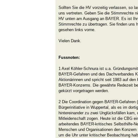
Sollten Sie die HV vorzeitig verlassen, so la
uns vertreten. Geben Sie die Stimmrechte ni
HV unten am Ausgang an BAYER. Es ist Ihr 
Stimmrechte zu übertragen. Sie finden uns h
gesehen links vorne.
Vielen Dank.
Fussnoten:
1 Axel Köhler-Schnura ist u.a. Gründungsmit
BAYER-Gefahren und des Dachverbandes Kri
Aktionärinnen und spricht seit 1983 auf d
BAYER-Konzerns. Die gewährte Redezeit be
gekürzt vorgetragen werden.
2 Die Coordination gegen BAYER-Gefahren (
Bürgerinitiative in Wuppertal, als es im do
hintereinander zu zwei Unglücksfällen kam, d
Mitleidenschaft zogen. Heute ist die CBG ei
arbeitendes BAYER-kritisches Selbsthilfe-N
Menschen und Organisationen den Konzern 
um die Uhr unter kritischer Beobachtung hal