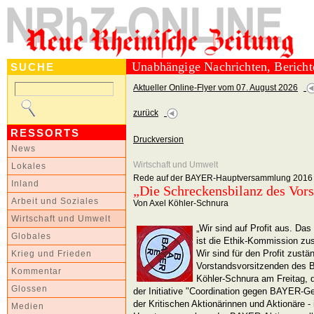
Unabhängige Nachrichten, Berich
SUCHE
Aktueller Online-Flyer vom 07. August 2026
zurück
RESSORTS
Druckversion
News
Wirtschaft und Umwelt
Lokales
Rede auf der BAYER-Hauptversammlung 2016
Inland
„Die Schreckensbilanz des Vor
Arbeit und Soziales
Von Axel Köhler-Schnura
Wirtschaft und Umwelt
„Wir sind auf Profit aus. Das
Globales
ist die Ethik-Kommission zus
Wir sind für den Profit zust
Krieg und Frieden
Vorstandsvorsitzenden des 
Kommentar
Köhler-Schnura am Freitag, d
Glossen
der Initiative "Coordination gegen BAYER-
der Kritischen Aktionärinnen und Aktionäre 
Medien