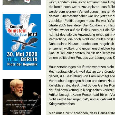
wirkt, sondern eine leicht entflammbare Um
die Ironie noch weiter zuzuspitzen: das Mili
wurde vom jetzigen Verteidigungsminister Mo
damals Oberbefehlshaber war und jetzt für d
verfehlten Politik sorgen muss. Es war Ya’a
Strafe 2005 beendete. Die Rückkehr zu Haus
offiziell weder auf die Politik noch auf die S
hat, ist deshalb die Anwendung roher, primit
Verdächtige, die noch nicht verurteilt sind (
Nähe seines Hauses erschossen, angeblich 
entziehen wollte), und gegen unschuldige Fa
Das ist Teil einer breiten Politik der Repr
einem politischen Prozess zur Lösung des Ko
Hauszerstörungen als Strafe verletzen nicht 
Rechtsstaatlichkeit, weil das zu zerstörend
gehört, die Bestrafung von Familienmitgliede
Verbrechen begangen haben und deren Haus 
Kollektivstrafe, die Artikel 33 der Genfer K
der Zivilbevölkerung in Kriegszeiten verletzt
Artikel besagt: „Keine Person darf für ein V
nicht selbst begangen hat“, und er definiert K
Kriegsverbrechen.
Man muss nicht erwähnen, dass Hauszerstör