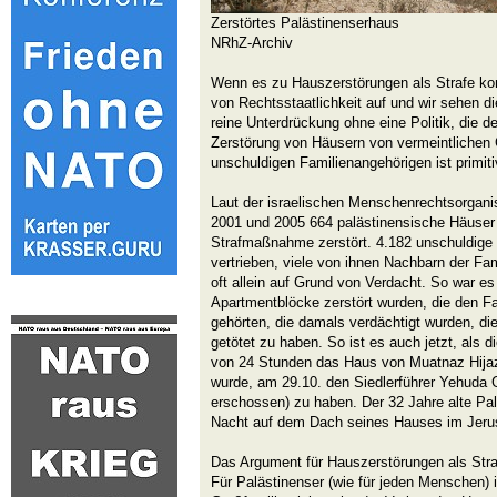
Zerstörtes Palästinenserhaus
NRhZ-Archiv
Wenn es zu Hauszerstörungen als Strafe kom
von Rechtsstaatlichkeit auf und wir sehen di
reine Unterdrückung ohne eine Politik, die de
Zerstörung von Häusern von vermeintlichen 
unschuldigen Familienangehörigen ist primit
Laut der israelischen Menschenrechtsorgani
2001 und 2005 664 palästinensische Häuser 
Strafmaßnahme zerstört. 4.182 unschuldig
vertrieben, viele von ihnen Nachbarn der Fam
oft allein auf Grund von Verdacht. So war es
Apartmentblöcke zerstört wurden, die den F
gehörten, die damals verdächtigt wurden, die
getötet zu haben. So ist es auch jetzt, als d
von 24 Stunden das Haus von Muatnaz Hijazi
wurde, am 29.10. den Siedlerführer Yehuda 
erschossen) zu haben. Der 32 Jahre alte Palä
Nacht auf dem Dach seines Hauses im Jerus
Das Argument für Hauszerstörungen als Stra
Für Palästinenser (wie für jeden Menschen) i