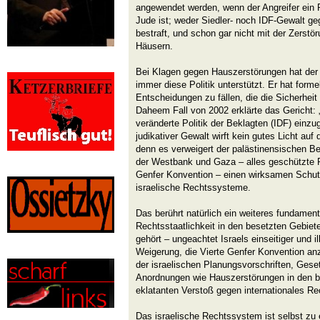
angewendet werden, wenn der Angreifer ein 
Jude ist; weder Siedler- noch IDF-Gewalt ge
bestraft, und schon gar nicht mit der Zerstö
Häusern.
Bei Klagen gegen Hauszerstörungen hat der 
immer diese Politik unterstützt. Er hat form
Entscheidungen zu fällen, die die Sicherheit
Daheem Fall von 2002 erklärte das Gericht: „U
veränderte Politik der Beklagten (IDF) einzu
judikativer Gewalt wirft kein gutes Licht au
denn es verweigert der palästinensischen B
der Westbank und Gaza – alles geschützte 
Genfer Konvention – einen wirksamen Schutz
israelische Rechtssysteme.
Das berührt natürlich ein weiteres fundamen
Rechtsstaatlichkeit in den besetzten Gebie
gehört – ungeachtet Israels einseitiger und il
Weigerung, die Vierte Genfer Konvention a
der israelischen Planungsvorschriften, Gese
Anordnungen wie Hauszerstörungen in den be
eklatanten Verstoß gegen internationales Rec
Das israelische Rechtssystem ist selbst zu