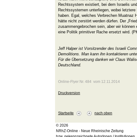
Rechtssystem existiert, bei dem Israelis un
Rechtssystemen unterliegen, wobei letztere 
haben. Egal, welches Verbrechen Muatnaz H
hätte nicht zerstört werden dürfen. Der „Fr
zusammengebrochen sein, aber wir können e
eine Politik primitiver Rache ersetzt wird. (P
Jeff Halper ist Vorsitzender des Israeli Co
Demolitions. Man kann ihn kontaktieren unt
Für die Übersetzung danken wir Claus Wal
Deutschland.
Online-Flyer Nr. 484 vom 12.11.2014
Druckversion
Startseite
nach oben
© 2026
NRhZ-Online - Neue Rheinische Zeitung
bzw. gekennzeichnete AutorInnen / Institutionen