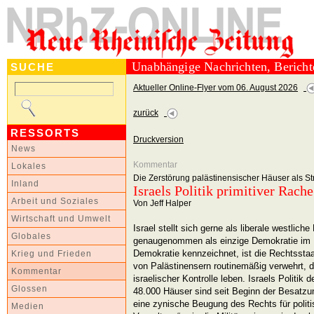
Unabhängige Nachrichten, Berich
SUCHE
Aktueller Online-Flyer vom 06. August 2026
zurück
RESSORTS
Druckversion
News
Kommentar
Lokales
Die Zerstörung palästinensischer Häuser als 
Inland
Israels Politik primitiver Rache
Arbeit und Soziales
Von Jeff Halper
Wirtschaft und Umwelt
Israel stellt sich gerne als liberale westlich
Globales
genaugenommen als einzige Demokratie im
Demokratie kennzeichnet, ist die Rechtsstaat
Krieg und Frieden
von Palästinensern routinemäßig verwehrt, di
Kommentar
israelischer Kontrolle leben. Israels Politik
Glossen
48.000 Häuser sind seit Beginn der Besatzun
eine zynische Beugung des Rechts für politi
Medien