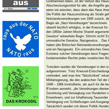
Großfamilien leben, ist der Verlust des Haus
Abschreckungsmittel für alle, die Angriffe g
wenn sie wüssten, dass dann das Haus ihrer
Die Politik der Hauszerstörung als Strafe geh
Notstandsverordnungen von 1945 zurück, di
Begin als „Nazi-Verordnungen“ bezeichnete. 
obwohl letztlich erfolglos, in der Knesset für
den 1950er Jahren Moshe Sharett argumentie
Gesetze“ antwortete Begin: Stimmt nicht! Es
unmoralische Gesetze, Nazigesetze… Das 
haben (die Britischen Notstandsverordnungen
und ein Nazigesetz. Ein unmoralisches Geset
Existenz solcher Verordnungen lässt Fragen
fundamentalen Rechte jedes israelischen Bür
Trotzdem wurden die Verordnungen in den i
aufgenommen. Trotz Knesset-Entscheidunge
verhindert, weil man ihre "Nützlichkeit" erka
Militärregierung, die den arabischen Teil der
1948 – 1966 kontrollierte, als auch für die 
B’tselem anmerkt, „die Verordnungen diente
Zerstörung und Versieglung von Hunderten v
Einwohnern, und zur Inhaftierung Tausender 
Verhängung von Schließungen und Ausgangss
Tatsächlich wurden mit dieser Politik Hunde