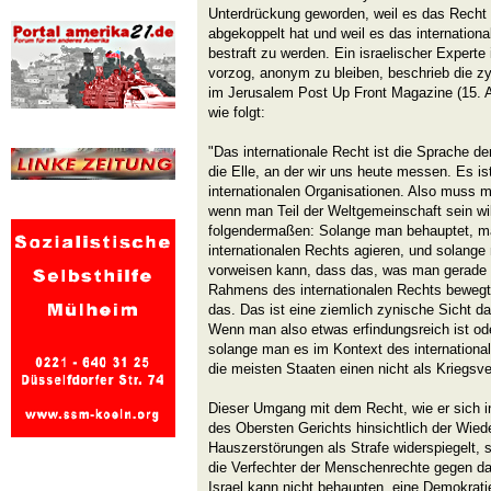
Unterdrückung geworden, weil es das Recht 
abgekoppelt hat und weil es das internationa
bestraft zu werden. Ein israelischer Experte 
vorzog, anonym zu bleiben, beschrieb die z
im Jerusalem Post Up Front Magazine (15. Ap
wie folgt:
"Das internationale Recht ist die Sprache de
die Elle, an der wir uns heute messen. Es is
internationalen Organisationen. Also muss ma
wenn man Teil der Weltgemeinschaft sein wil
folgendermaßen: Solange man behauptet, 
internationalen Rechts agieren, und solange
vorweisen kann, dass das, was man gerade 
Rahmens des internationalen Rechts bewegt, 
das. Das ist eine ziemlich zynische Sicht dar
Wenn man also etwas erfindungsreich ist ode
solange man es im Kontext des internationa
die meisten Staaten einen nicht als Kriegsv
Dieser Umgang mit dem Recht, wie er sich 
des Obersten Gerichts hinsichtlich der Wied
Hauszerstörungen als Strafe widerspiegelt, s
die Verfechter der Menschenrechte gegen d
Israel kann nicht behaupten, eine Demokrati