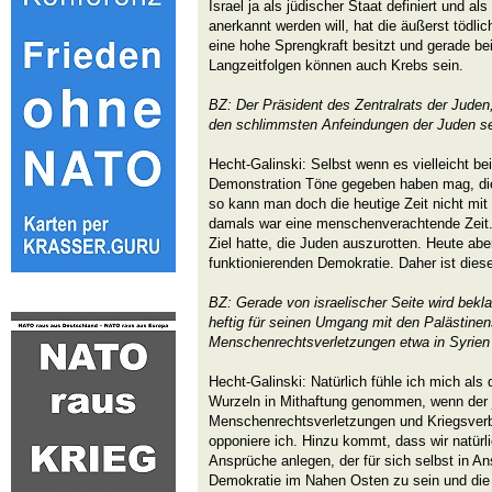
Israel ja als jüdischer Staat definiert und al
anerkannt werden will, hat die äußerst tödli
eine hohe Sprengkraft besitzt und gerade bei
Langzeitfolgen können auch Krebs sein.
BZ: Der Präsident des Zentralrats der Jude
den schlimmsten Anfeindungen der Juden se
Hecht-Galinski: Selbst wenn es vielleicht be
Demonstration Töne gegeben haben mag, die 
so kann man doch die heutige Zeit nicht mit 
damals war eine menschenverachtende Zeit. 
Ziel hatte, die Juden auszurotten. Heute aber
funktionierenden Demokratie. Daher ist dies
BZ: Gerade von israelischer Seite wird bekla
heftig für seinen Umgang mit den Palästinens
Menschenrechtsverletzungen etwa in Syrien 
Hecht-Galinski: Natürlich fühle ich mich als
Wurzeln in Mithaftung genommen, wenn der 
Menschenrechtsverletzungen und Kriegsver
opponiere ich. Hinzu kommt, dass wir natürl
Ansprüche anlegen, der für sich selbst in A
Demokratie im Nahen Osten zu sein und die