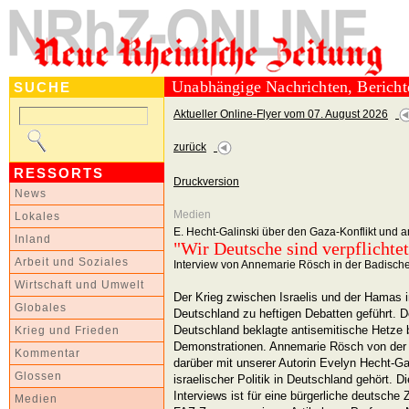
Unabhängige Nachrichten, Berich
SUCHE
Aktueller Online-Flyer vom 07. August 2026
zurück
RESSORTS
Druckversion
News
Medien
Lokales
E. Hecht-Galinski über den Gaza-Konflikt und 
Inland
"Wir Deutsche sind verpflichte
Arbeit und Soziales
Interview von Annemarie Rösch in der Badisch
Wirtschaft und Umwelt
Der Krieg zwischen Israelis und der Hamas i
Globales
Deutschland zu heftigen Debatten geführt. De
Deutschland beklagte antisemitische Hetze b
Krieg und Frieden
Demonstrationen. Annemarie Rösch von der
Kommentar
darüber mit unserer Autorin Evelyn Hecht-Gal
Glossen
israelischer Politik in Deutschland gehört. D
Interviews ist für eine bürgerliche deutsche 
Medien