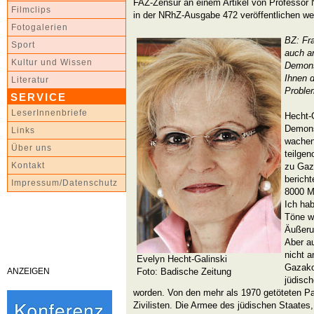
FAZ-Zensur an einem Artikel von Professor
Filmclips
in der NRhZ-Ausgabe 472 veröffentlichen we
Fotogalerien
BZ: Fr
Sport
auch a
Kultur und Wissen
Demons
Ihnen d
Literatur
Proble
SERVICE
LeserInnenbriefe
Hecht-G
Demons
Links
wachen
Über uns
teilge
Kontakt
zu Gaza
bericht
Impressum/Datenschutz
8000 M
Ich hab
Töne w
Äußerun
Aber au
nicht a
Evelyn Hecht-Galinski
Gazakon
ANZEIGEN
Foto: Badische Zeitung
jüdisc
worden. Von den mehr als 1970 getöteten Pa
Zivilisten. Die Armee des jüdischen Staates,