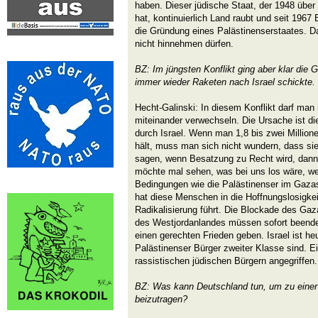
haben. Dieser jüdische Staat, der 1948 über
hat, kontinuierlich Land raubt und seit 1967
die Gründung eines Palästinenserstaates. Da
nicht hinnehmen dürfen.
BZ: Im jüngsten Konflikt ging aber klar die
immer wieder Raketen nach Israel schickte.
Hecht-Galinski: In diesem Konflikt darf man
miteinander verwechseln. Die Ursache ist d
durch Israel. Wenn man 1,8 bis zwei Millio
hält, muss man sich nicht wundern, dass sie
sagen, wenn Besatzung zu Recht wird, dann w
möchte mal sehen, was bei uns los wäre, we
Bedingungen wie die Palästinenser im Gaza
hat diese Menschen in die Hoffnungslosigkei
Radikalisierung führt. Die Blockade des Gaz
des Westjordanlandes müssen sofort beende
einen gerechten Frieden geben. Israel ist he
Palästinenser Bürger zweiter Klasse sind. E
rassistischen jüdischen Bürgern angegriffen.
BZ: Was kann Deutschland tun, um zu einer
beizutragen?