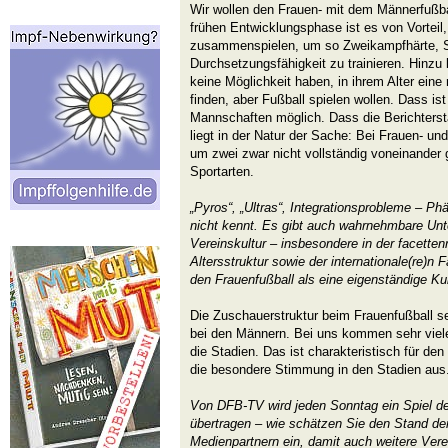
Wir wollen den Frauen- mit dem Männerfußball
frühen Entwicklungsphase ist es von Vortei
zusammenspielen, um so Zweikampfhärte, Sc
Durchsetzungsfähigkeit zu trainieren. Hinz
keine Möglichkeit haben, in ihrem Alter ei
finden, aber Fußball spielen wollen. Dass is
Mannschaften möglich. Dass die Berichtersta
liegt in der Natur der Sache: Bei Frauen- un
um zwei zwar nicht vollständig voneinander 
Sportarten.
„Pyros“, „Ultras“, Integrationsprobleme – P
nicht kennt. Es gibt auch wahrnehmbare Unt
Vereinskultur – insbesondere in der facetten
Altersstruktur sowie der internationale(re)n
den Frauenfußball als eine eigenständige Ku
Die Zuschauerstruktur beim Frauenfußball s
bei den Männern. Bei uns kommen sehr viel
die Stadien. Das ist charakteristisch für d
die besondere Stimmung in den Stadien aus
Von DFB-TV wird jeden Sonntag ein Spiel de
übertragen – wie schätzen Sie den Stand de
Medienpartnern ein, damit auch weitere Vere