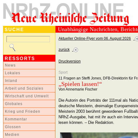
Unabhängige Nachrichten, Berich
SUCHE
Aktueller Online-Flyer vom 06. August 2026
zurück
RESSORTS
Druckversion
News
Sport
Lokales
11 Fragen an Steffi Jones, DFB-Direktorin für 
Inland
„Spielen lassen!“
Arbeit und Soziales
Von Annemarie Fischer
Wirtschaft und Umwelt
Die Autorin des Porträts der 111mal als Nati
Globales
deutsche Meisterin, dreimalige Europameist
Meisterin 2003 berühmt gewordenen Fußballsp
Krieg und Frieden
NRhZ-Ausgabe, hat mit ihr auch ein Intervie
Kommentar
lesen können. – Die Redaktion.
Glossen
Medien