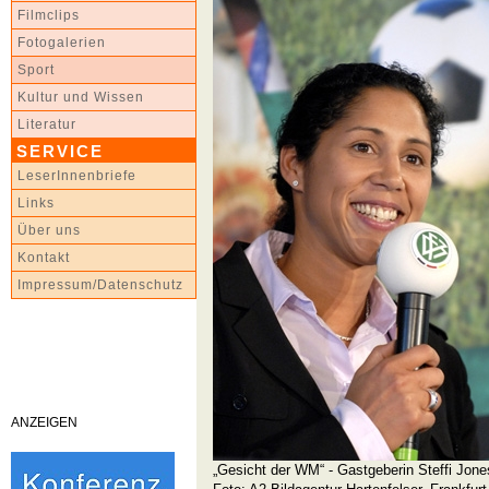
Filmclips
Fotogalerien
Sport
Kultur und Wissen
Literatur
SERVICE
LeserInnenbriefe
Links
Über uns
Kontakt
Impressum/Datenschutz
ANZEIGEN
„Gesicht der WM“ - Gastgeberin Steffi Jone