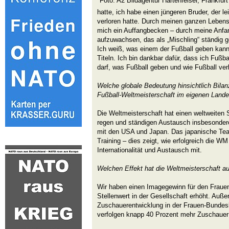
Foto: A2 Bildagentur Hartenfelser, Frankfurt
hatte, ich habe einen jüngeren Bruder, der le
verloren hatte. Durch meinen ganzen Lebens
mich ein Auffangbecken – durch meine Anfa
aufzuwachsen, das als „Mischling“ ständig g
Ich weiß, was einem der Fußball geben kann
Titeln. Ich bin dankbar dafür, dass ich Fußba
darf, was Fußball geben und wie Fußball ver
Welche globale Bedeutung hinsichtlich Bila
Fußball-Weltmeisterschaft im eigenen Land
Die Weltmeisterschaft hat einen weltweiten 
regen und ständigen Austausch insbesonder
mit den USA und Japan. Das japanische Te
Training – dies zeigt, wie erfolgreich die WM
Internationalität und Austausch mit.
Welchen
Effekt hat die Weltmeisterschaft au
Wir haben einen Imagegewinn für den Frauen
Stellenwert in der Gesellschaft erhöht. Auße
Zuschauerentwicklung in der Frauen-Bundesli
verfolgen knapp 40 Prozent mehr Zuschauer 