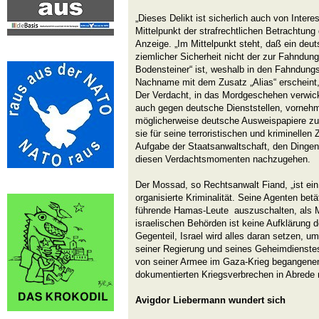
„Dieses Delikt ist sicherlich auch von Inter
Mittelpunkt der strafrechtlichen Betrachtung 
Anzeige. „Im Mittelpunkt steht, daß ein deut
ziemlicher Sicherheit nicht der zur Fahndun
Bodensteiner“ ist, weshalb in den Fahndungs
Nachname mit dem Zusatz „Alias“ erscheint, a
Der Verdacht, in das Mordgeschehen verwicke
auch gegen deutsche Dienststellen, vorne
möglicherweise deutsche Ausweispapiere zur 
sie für seine terroristischen und kriminelle
Aufgabe der Staatsanwaltschaft, den Dingen
diesen Verdachtsmomenten nachzugehen.
Der Mossad, so Rechtsanwalt Fiand, „ist ein 
organisierte Kriminalität. Seine Agenten bet
führende Hamas-Leute auszuschalten, als 
israelischen Behörden ist keine Aufklärung d
Gegenteil, Israel wird alles daran setzen, u
seiner Regierung und seines Geheimdienstes
von seiner Armee im Gaza-Krieg begangenen
dokumentierten Kriegsverbrechen in Abrede n
Avigdor Liebermann wundert sich