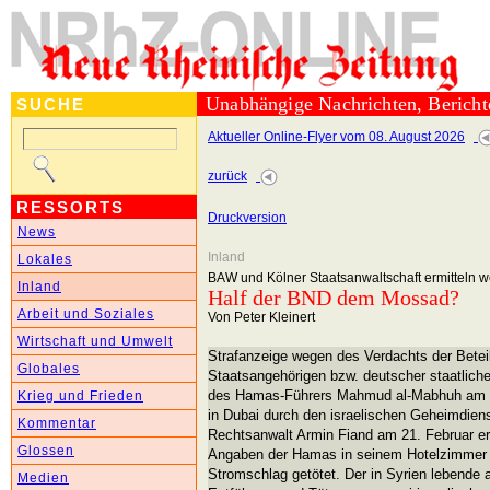
Unabhängige Nachrichten, Berich
SUCHE
Aktueller Online-Flyer vom 08. August 2026
zurück
RESSORTS
Druckversion
News
Inland
Lokales
BAW und Kölner Staatsanwaltschaft ermitteln
Inland
Half der BND dem Mossad?
Arbeit und Soziales
Von Peter Kleinert
Wirtschaft und Umwelt
Strafanzeige wegen des Verdachts der Betei
Globales
Staatsangehörigen bzw. deutscher staatliche
des Hamas-Führers Mahmud al-Mabhuh am 20
Krieg und Frieden
in Dubai durch den israelischen Geheimdie
Kommentar
Rechtsanwalt Armin Fiand am 21. Februar ers
Glossen
Angaben der Hamas in seinem Hotelzimmer v
Stromschlag getötet. Der in Syrien lebende a
Medien