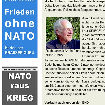
alle hat Dubai inzwischen Haftbefehle ausgest
Dubai leben und das Mordkommando unterstü
Angaben des Polizeichefs festgenommen. w
Armin Fiand beg
nicht nur der Po
israelischen Ge
Laut SPIEGEL-On
„Staatsanwaltscha
die "Kidon"-Einh
ausgeführt haben
bereits für mehr
Rechtsanwalt Armin Fiand
verantwortlich wa
NRhZ-Archiv
Offenbar Im Fr
Jahres war nach SPIEGEL-Informationen ein
Bodenheimer beim Kölner Einwohnermeldeamt
deutsche Reisedokumente beantragt. Gegenü
Hochzeitsurkunde seiner Eltern sowie einen 
ausgestellten israelischen Pass vor und ver
seiner Familie, die von den Nazis verfolgt w
am 19. Januar einer der mutmaßlichen Moss
Staatsanwaltschaft in Köln hat ein Ermittlun
Falschbeurkundung“ eingeleitet.
Verdacht auch gegen den BND