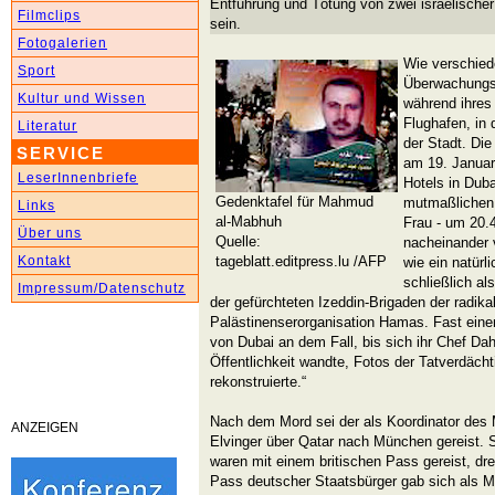
Entführung und Tötung von zwei israelische
Filmclips
sein.
Fotogalerien
Wie verschied
Sport
Überwachungs
Kultur und Wissen
während ihres
Flughafen, in
Literatur
der Stadt. D
SERVICE
am 19. Januar
LeserInnenbriefe
Hotels in Duba
Gedenktafel für Mahmud
mutmaßlichen 
Links
al-Mabhuh
Frau - um 20.
Über uns
Quelle:
nacheinander 
tageblatt.editpress.lu /AFP
Kontakt
wie ein natürl
schließlich a
Impressum/Datenschutz
der gefürchteten Izeddin-Brigaden der radika
Palästinenserorganisation Hamas. Fast einen
von Dubai an dem Fall, bis sich ihr Chef Da
Öffentlichkeit wandte, Fotos der Tatverdäch
rekonstruierte.“
Nach dem Mord sei der als Koordinator des
ANZEIGEN
Elvinger über Qatar nach München gereist.
waren mit einem britischen Pass gereist, drei
Pass deutscher Staatsbürger gab sich als 