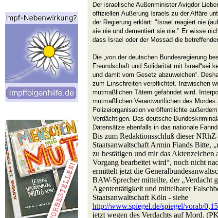
Der israelische Außenminister Avigdor Liebe
offiziellen Äußerung Israels zu der Affäre un
der Regierung erklärt: "Israel reagiert nie (au
sie nie und dementiert sie nie." Er wisse 
dass Israel oder der Mossad die betreffende
Die „von der deutschen Bundesregierung be
Freundschaft und Solidarität mit Israel“sei k
und damit vom Gesetz abzuweichen“. Deshal
zum Einschreiten verpflichtet. Inzwischen w
mutmaßlichen Tätern gefahndet wird. Interpol 
mutmaßlichen Verantwortlichen des Mordes a
Polizeiorganisation veröffentlichte außerdem 
Verdächtigen. Das deutsche Bundeskriminala
Datensätze ebenfalls in das nationale Fahn
Bis zum Redaktionsschluß dieser NRhZ-A
Staatsanwaltschaft Armin Fiands Bitte, 
zu bestätigen und mir das Aktenzeichen
Vorgang bearbeitet wird“, noch nicht n
ermittelt jetzt die Generalbundesanwaltsc
BAW-Sprecher mitteilte, der „Verdacht g
Agententätigkeit und mittelbarer Falsc
Staatsanwaltschaft Köln - siehe
http://www.spiegel.de/spiegel/vorab/0,
jetzt wegen des Verdachts auf Mord. (P