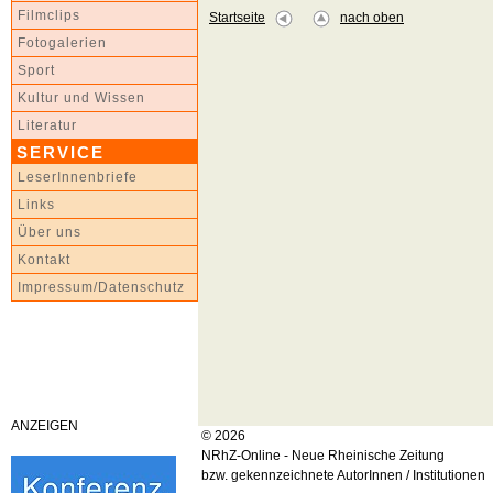
Filmclips
Startseite
nach oben
Fotogalerien
Sport
Kultur und Wissen
Literatur
SERVICE
LeserInnenbriefe
Links
Über uns
Kontakt
Impressum/Datenschutz
ANZEIGEN
© 2026
NRhZ-Online - Neue Rheinische Zeitung
bzw. gekennzeichnete AutorInnen / Institutionen