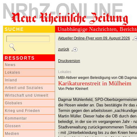
Unabhängige Nachrichten, Berich
SUCHE
Aktueller Online-Flyer vom 09. August 2026
zurück
RESSORTS
Druckversion
News
Lokales
Lokales
MBI-Aktiver wegen Beleidigung von OB Dagmar 
Inland
Karikaturenstreit in Mülheim
Arbeit und Soziales
Von Peter Kleinert
Wirtschaft und Umwelt
Dagmar Mühlenfeld, SPD-Oberbürgermeisteri
Globales
die Hosen wieder an. Das bestätigte ihr das
Termin gegen den arbeitslosen „sachkundige
Krieg und Frieden
Martin Müller. Dieser habe die OB durch den
Kommentar
beleidigt, in der sie im vergangenen Jahr - 
Glossen
Stadtverwaltung zurückgenommenen Toilet
- mit „Unterbekleidung bis zu den Knien her
Medien