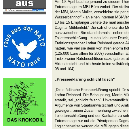
Am 19. April brachte jemand zu diesem Them
Fotomontage im MBI-Büro vorbei. Der stellv
der MBI, Martin Müller, verschickte sie per e
Wasserbahnhof" - an einen internen MBI-Verte
10 bis 15 Empfänger „leitete die mail ansch
Dagmar Mühlenfeld.“ Die sah offenbar die Mö
auszuwischen. Sie stand damals - neben der
Toilettenschließung - zusätzlich unter Druck,
Fraktionssprecher Lothar Reinhard gerade Ak
hatten, wie viel sie denn von ihren enorm 
(125.000 Euro allein für 2007) vorschriftsmä
Trotz zweier Ratsbeschlüsse dazu gab es ab
Akteneinsicht und bis heute keine vollständ
98 und 104).
„Presseerklärung schlicht falsch“
„Die städtische Presseerklärung spricht für 
Lothar Reinhard. Die Behauptung, Martin Mü
erstellt, sei „schlicht falsch“. Unverständlich
Argumente von Staatsanwaltschaft und Amtsg
geweigert, „einen Zusammenhang zwischen d
Toilettenschließung und der Karikatur zu seh
Fotomontage nur auf die Privatperson Dagm
Logischerweise werden die MBI gegen dieses