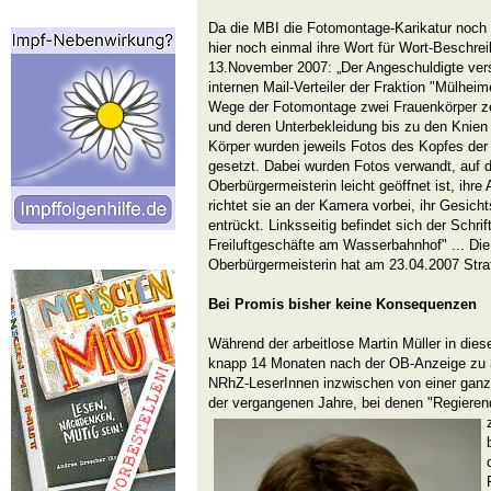
Da die MBI die Fotomontage-Karikatur noch n
hier noch einmal ihre Wort für Wort-Beschre
13.November 2007: „Der Angeschuldigte vers
internen Mail-Verteiler der Fraktion "Mülheime
Wege der Fotomontage zwei Frauenkörper zei
und deren Unterbekleidung bis zu den Knien 
Körper wurden jeweils Fotos des Kopfes der
gesetzt. Dabei wurden Fotos verwandt, auf 
Oberbürgermeisterin leicht geöffnet ist, ihr
richtet sie an der Kamera vorbei, ihr Gesicht
entrückt. Linksseitig befindet sich der Schr
Freiluftgeschäfte am Wasserbahnhof" ... Di
Oberbürgermeisterin hat am 23.04.2007 Straf
Bei Promis bisher keine Konsequenzen
Während der arbeitlose Martin Müller in die
knapp 14 Monaten nach der OB-Anzeige zu 3
NRhZ-LeserInnen inzwischen von einer gan
der vergangenen Jahre, bei denen "Regiere