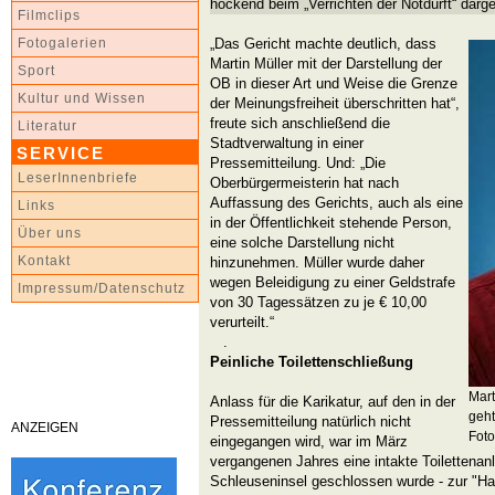
hockend beim „Verrichten der Notdurft“ darg
Filmclips
„Das Gericht machte deutlich, dass
Fotogalerien
Martin Müller mit der Darstellung der
Sport
OB in dieser Art und Weise die Grenze
Kultur und Wissen
der Meinungsfreiheit überschritten hat“,
freute sich anschließend die
Literatur
Stadtverwaltung in einer
SERVICE
Pressemitteilung. Und: „Die
LeserInnenbriefe
Oberbürgermeisterin hat nach
Auffassung des Gerichts, auch als eine
Links
in der Öffentlichkeit stehende Person,
Über uns
eine solche Darstellung nicht
Kontakt
hinzunehmen. Müller wurde daher
wegen Beleidigung zu einer Geldstrafe
Impressum/Datenschutz
von 30 Tagessätzen zu je € 10,00
verurteilt.“
.
Peinliche Toilettenschließung
Mart
Anlass für die Karikatur, auf den in der
geht
Pressemitteilung natürlich nicht
ANZEIGEN
Foto
eingegangen wird, war im März
vergangenen Jahres eine intakte Toilettenan
Schleuseninsel geschlossen wurde - zur "Ha