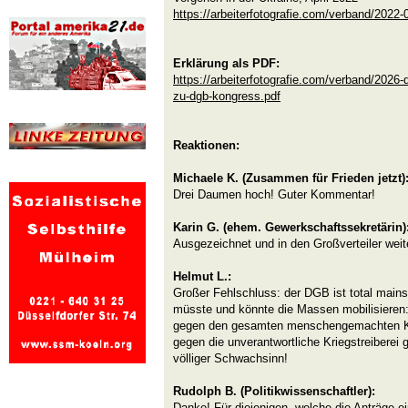
https://arbeiterfotografie.com/verband/2022-0
Erklärung als PDF:
https://arbeiterfotografie.com/verband/2026-
zu-dgb-kongress.pdf
Reaktionen:
Michaele K. (Zusammen für Frieden jetzt)
Drei Daumen hoch! Guter Kommentar!
Karin G. (ehem. Gewerkschaftssekretärin)
Ausgezeichnet und in den Großverteiler weite
Helmut L.:
Großer Fehlschluss: der DGB ist total mai
müsste und könnte die Massen mobilisieren
gegen den gesamten menschengemachten K
gegen die unverantwortliche Kriegstreibere
völliger Schwachsinn!
Rudolph B. (Politikwissenschaftler):
Danke! Für diejenigen, welche die Anträge ei