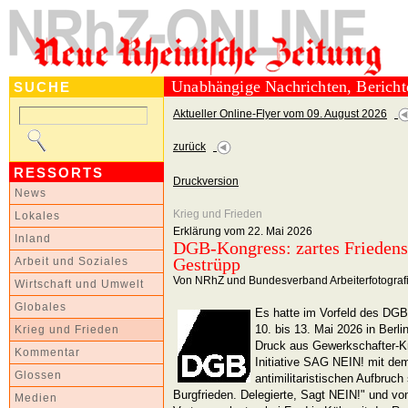
Unabhängige Nachrichten, Berich
SUCHE
Aktueller Online-Flyer vom 09. August 2026
zurück
RESSORTS
Druckversion
News
Krieg und Frieden
Lokales
Erklärung vom 22. Mai 2026
Inland
DGB-Kongress: zartes Frieden
Gestrüpp
Arbeit und Soziales
Von NRhZ und Bundesverband Arbeiterfotografi
Wirtschaft und Umwelt
Globales
Es hatte im Vorfeld des DG
10. bis 13. Mai 2026 in Berlin
Krieg und Frieden
Druck aus Gewerkschafter-K
Kommentar
Initiative SAG NEIN! mit dem
Glossen
antimilitaristischen Aufbruc
Burgfrieden. Delegierte, Sagt NEIN!" und vo
Medien