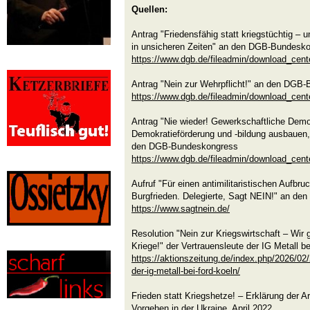
Quellen:
Antrag "Friedensfähig statt kriegstüchtig – 
in unsicheren Zeiten" an den DGB-Bundesk
https://www.dgb.de/fileadmin/download_ce
Antrag "Nein zur Wehrpflicht!" an den DGB
https://www.dgb.de/fileadmin/download_c
Antrag "Nie wieder! Gewerkschaftliche Demok
Demokratieförderung und -bildung ausbauen,
den DGB-Bundeskongress
https://www.dgb.de/fileadmin/download_c
Aufruf "Für einen antimilitaristischen Aufbr
Burgfrieden. Delegierte, Sagt NEIN!" an d
https://www.sagtnein.de/
Resolution "Nein zur Kriegswirtschaft – Wir 
Kriege!" der Vertrauensleute der IG Metall b
https://aktionszeitung.de/index.php/2026/02
der-ig-metall-bei-ford-koeln/
Frieden statt Kriegshetze! – Erklärung der A
Vorgehen in der Ukraine, April 2022