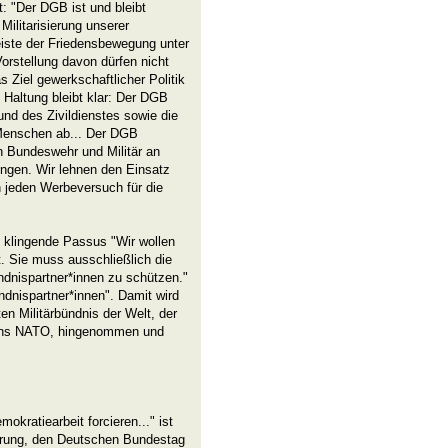
t: "Der DGB ist und bleibt
Militarisierung unserer
eiste der Friedensbewegung unter
Vorstellung davon dürfen nicht
s Ziel gewerkschaftlicher Politik
Haltung bleibt klar: Der DGB
und des Zivildienstes sowie die
 Menschen ab... Der DGB
on Bundeswehr und Militär an
ngen. Wir lehnen den Einsatz
n jeden Werbeversuch für die
t klingende Passus "Wir wollen
. Sie muss ausschließlich die
dnispartner*innen zu schützen."
dnispartner*innen". Damit wird
en Militärbündnis der Welt, der
amens NATO, hingenommen und
okratiearbeit forcieren..." ist
ierung, den Deutschen Bundestag