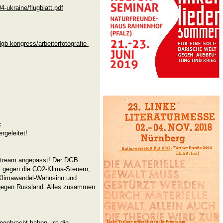
4-ukraine/flugblatt.pdf
dgb-kongress/arbeiterfotografie-
:
:
rgeleitet!
nstream angepasst! Der DGB
: gegen die CO2-Klima-Steuern,
limawandel-Wahnsinn und
i gegen Russland. Alles zusammen
ngebracht haben, ist die