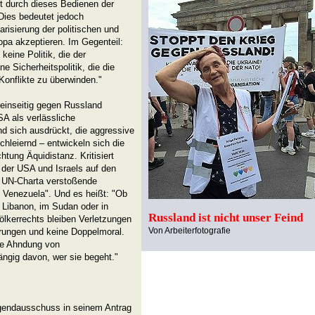
t durch dieses Bedienen der
Dies bedeutet jedoch
risierung der politischen und
opa akzeptieren. Im Gegenteil:
keine Politik, die der
ne Sicherheitspolitik, die die
 Konflikte zu überwinden."
einseitig gegen Russland
SA als verlässliche
 sich ausdrückt, die aggressive
hleiernd – entwickeln sich die
ung Äquidistanz. Kritisiert
f der USA und Israels auf den
r UN-Charta verstoßende
n Venezuela". Und es heißt: "Ob
im Libanon, im Sudan oder in
Russland ist nicht unser Feind
ölkerrechts bleiben Verletzungen
Von Arbeiterfotografie
erungen und keine Doppelmoral.
nte Ahndung von
ngig davon, wer sie begeht."
gendausschuss in seinem Antrag