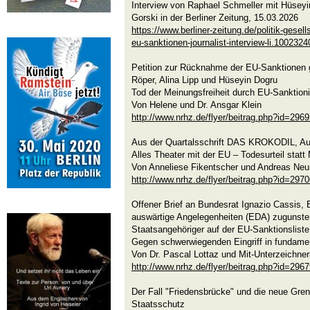
Interview von Raphael Schmeller mit Hüseyi
Gorski in der Berliner Zeitung, 15.03.2026
https://www.berliner-zeitung.de/politik-gesel
eu-sanktionen-journalist-interview-li.1002324
Petition zur Rücknahme der EU-Sanktionen 
Röper, Alina Lipp und Hüseyin Dogru
Tod der Meinungsfreiheit durch EU-Sanktion
Von Helene und Dr. Ansgar Klein
http://www.nrhz.de/flyer/beitrag.php?id=296
Aus der Quartalsschrift DAS KROKODIL, A
Alles Theater mit der EU – Todesurteil stat
Von Anneliese Fikentscher und Andreas Ne
http://www.nrhz.de/flyer/beitrag.php?id=297
Offener Brief an Bundesrat Ignazio Cassis,
auswärtige Angelegenheiten (EDA) zugunste
Staatsangehöriger auf der EU-Sanktionslist
Gegen schwerwiegenden Eingriff in fundam
Von Dr. Pascal Lottaz und Mit-Unterzeichner
http://www.nrhz.de/flyer/beitrag.php?id=296
Der Fall "Friedensbrücke" und die neue Gr
Staatsschutz