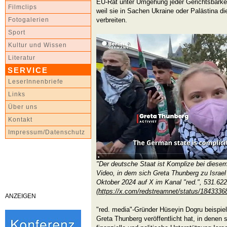
EU-Rat unter Umgehung jeder Gerichtsbarkei
Filmclips
weil sie in Sachen Ukraine oder Palästina d
verbreiten.
Fotogalerien
Sport
Kultur und Wissen
Literatur
SERVICE
LeserInnenbriefe
Links
Über uns
Kontakt
Impressum/Datenschutz
"Der deutsche Staat ist Komplize bei diese
Video, in dem sich Greta Thunberg zu Israel 
Oktober 2024 auf X im Kanal "red.", 531.62
(
https://x.com/redstreamnet/status/184333
ANZEIGEN
"red. media"-Gründer Hüseyin Dogru beispie
Greta Thunberg veröffentlicht hat, in denen 