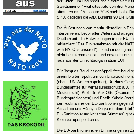
der Union) um und regelt das Strafmaß für fi
Sanktionierte: "Freiheitsstrafe von drei Mona
stimmten am 15. Januar 2026 nach halbstü
SPD, dagegen die AfD. Bündnis 90/Die Grüne
Die Äußerungen von Martin Niemöller in Erin
intervenieren, bevor aller Widerstand ausgesch
Deutlichkeit: die Entwicklungen in der EU – e
reklamiert: "Das Einvernehmen mit der NATO 
with NATO is ensured") – sind eindeutig 
nicht beizukommen ist - und davon ist auszu
raus aus der Unrechtsorganisation EU!
Für Jacques Baud ist der Appell
free-baud.o
einem breiten Spektrum von Unterzeichnern.
(ehem. UN-Waffeninspektor), Dr. Hans-Geor
Bundesamtes für Verfassungsschutz a.D.),
Medienrecht), Prof. Dr. Max Otte (Ökonom, 
Bundespräsidenten) und Patrik Köbele (Vorsi
zur Rücknahme der EU-Sanktionen gegen di
Alina Lipp und Hüseyin Dogru mit dem Titel 
EU-Sanktionierung kritischer Stimmen" gibt
Klein bei
openpetition.eu.
Die EU-Sanktionen rufen Erinnerungen an Z