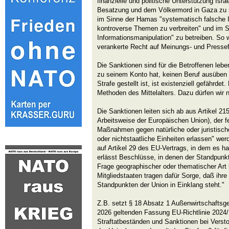
finanzielle und politische Unterstützung Isra
Besatzung und dem Völkermord in Gaza zu se
im Sinne der Hamas "systematisch falsche I
kontroverse Themen zu verbreiten" und im S
Informationsmanipulation" zu betreiben. So
verankerte Recht auf Meinungs- und Pressefr
Die Sanktionen sind für die Betroffenen le
zu seinem Konto hat, keinen Beruf ausüben 
Strafe gestellt ist, ist existenziell gefährdet
Methoden des Mittelalters. Dazu dürfen wir 
Die Sanktionen leiten sich ab aus Artikel 21
Arbeitsweise der Europäischen Union), der fes
Maßnahmen gegen natürliche oder juristisc
oder nichtstaatliche Einheiten erlassen" w
auf Artikel 29 des EU-Vertrags, in dem es ha
erlässt Beschlüsse, in denen der Standpunk
Frage geographischer oder thematischer Art 
Mitgliedstaaten tragen dafür Sorge, daß ihre 
Standpunkten der Union in Einklang steht."
Z.B. setzt § 18 Absatz 1 Außenwirtschaftsge
2026 geltenden Fassung EU-Richtlinie 2024/1
Straftatbeständen und Sanktionen bei Vers