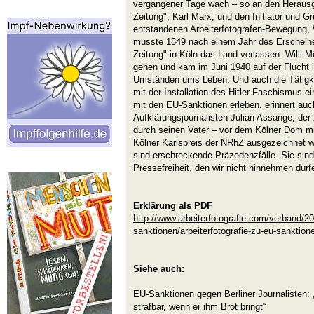
vergangener Tage wach – so an den Heraus
Zeitung", Karl Marx, und den Initiator und G
entstandenen Arbeiterfotografen-Bewegung, 
musste 1849 nach einem Jahr des Erschein
Zeitung" in Köln das Land verlassen. Willi 
gehen und kam im Juni 1940 auf der Flucht i
Umständen ums Leben. Und auch die Tätigkei
mit der Installation des Hitler-Faschismus 
mit den EU-Sanktionen erleben, erinnert auc
Aufklärungsjournalisten Julian Assange, der 
durch seinen Vater – vor dem Kölner Dom m
Kölner Karlspreis der NRhZ ausgezeichnet w
sind erschreckende Präzedenzfälle. Sie sind 
Pressefreiheit, den wir nicht hinnehmen dürf
Erklärung als PDF
http://www.arbeiterfotografie.com/verband/2
sanktionen/arbeiterfotografie-zu-eu-sanktion
Siehe auch:
EU-Sanktionen gegen Berliner Journalisten:
strafbar, wenn er ihm Brot bringt“