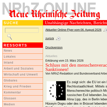
Unabhängige Nachrichten, Berich
SUCHE
Aktueller Online-Flyer vom 06. August 2026
zurück
RESSORTS
Druckversion
News
Aktuelles
Lokales
Erklärung vom 15. März 2026
Inland
Schluss mit den menschenvera
Sanktionen!
Arbeit und Soziales
Von NRhZ-Redaktion und Bundesverband Arbeit
Wirtschaft und Umwelt
Globales
Es zeigt sich: die EU ist ein
Rechtsstaatlichkeit. Mittels
Krieg und Frieden
Menschenrechte politisch Mis
Kommentar
russischen Exil lebenden Jo
Glossen
Alina Lipp, des in Berlin le
Hüseyin Dogru oder des in Brüssel lebend
Medien