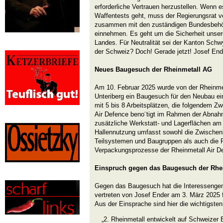
erforderliche Vertrauen herzustellen. Wenn 
Waffentests geht, muss der Regierungsrat vo
zusammen mit den zuständigen Bundesbehörd
einnehmen. Es geht um die Sicherheit unse
Landes. Für Neutralität sei der Kanton Schw
der Schweiz? Doch! Gerade jetzt! Josef Ende
Neues Baugesuch der Rheinmetall AG
Am 10. Februar 2025 wurde von der Rheinme
Unteriberg ein Baugesuch für den Neubau ein
mit 5 bis 8 Arbeitsplätzen, die folgendem Zw
Air Defence beno¨tigt im Rahmen der Abnah
zusätzliche Werkstatt- und Lagerflächen am
Hallennutzung umfasst sowohl die Zwische
Teilsystemen und Baugruppen als auch die 
Verpackungsprozesse der Rheinmetall Air De
Einspruch gegen das Baugesuch der Rhe
Gegen das Baugesuch hat die Interessenge
vertreten von Josef Ender am 3. März 2025 f
Aus der Einsprache sind hier die wichtigsten
„2. Rheinmetall entwickelt auf Schweizer 