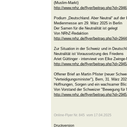
(Muslim-Markt)
http://www.nrhz.de/flyer/beitrag.php?id=294
Podium „Deutschland. Aber Neutral“ auf der 
Medienmesse am 29. März 2025 in Berlin
Der Samen für die Neutralität ist gelegt
Von NRhZ-Redaktion
http://www.nrhz.de/flyer/beitrag.php?id=294
Zur Situation in der Schweiz und in Deutsch
Neutralität ist Voraussetzung des Friedens
Ariet Güttinger - interviewt von Elke Zwinge
http://www.nrhz.de/flyer/beitrag.php?id=294
Offener Brief an Martin Pfister (neuer Schw
"Verteidigungsminister"), Bern, 31. März 20
Hoffnungen, Sorgen und ein wachsamer Blick
Von Vorstand der Schweizer "Bewegung für N
http://www.nrhz.de/flyer/beitrag.php?id=294
Online-Flyer Nr. 845 vom 17.04.2025
Druckversion