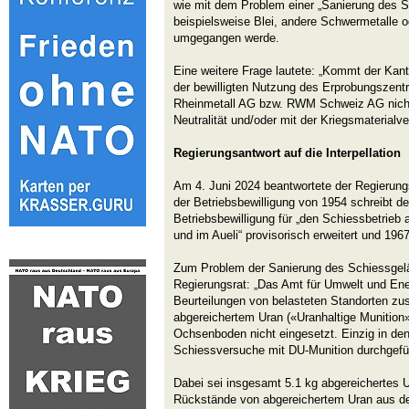
wie mit dem Problem einer „Sanierung des 
beispielsweise Blei, andere Schwermetalle o
umgegangen werde.
Eine weitere Frage lautete: „Kommt der Kan
der bewilligten Nutzung des Erprobungszen
Rheinmetall AG bzw. RWM Schweiz AG nicht 
Neutralität und/oder mit der Kriegsmaterialv
Regierungsantwort auf die Interpellation
Am 4. Juni 2024 beantwortete der Regierungsr
der Betriebsbewilligung von 1954 schreibt de
Betriebsbewilligung für „den Schiessbetrieb
und im Aueli“ provisorisch erweitert und 196
Zum Problem der Sanierung des Schiessgelä
Regierungsrat: „Das Amt für Umwelt und Energ
Beurteilungen von belasteten Standorten zus
abgereichertem Uran («Uranhaltige Munition
Ochsenboden nicht eingesetzt. Einzig in de
Schiessversuche mit DU-Munition durchgefüh
Dabei sei insgesamt 5.1 kg abgereichertes 
Rückstände von abgereichertem Uran aus d