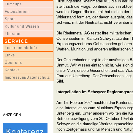
Rüstungsfirma Rheinmetall AG, die in der In
Filmclips
stellt sich die Frage, ob diese auch in aktuel
werden. Gegen Rheinmetall hat sich in der In
Fotogalerien
Widerstand formiert, der davon ausgeht, dass
Sport
Schweiz mit der Neutralität nicht vereinbar s
Kultur und Wissen
Die Rheinmetall AG testet ihre militärische
Literatur
Ochsenboden im Kanton Schwyz: „Zu den H
SERVICE
Erprobungszentrums Ochsenboden gehören
LeserInnenbriefe
Waffen, Munition und anderen militärischen
Links
Der Ochsenboden sorgt in der ansässigen B
Über uns
Unmut. „Wir wissen einfach nicht, wie sich d
Kontakt
unser Vieh, unsere Gesundheit und das Wass
Frau aus Unteriberg. Der Ochsenboden liegt 
Impressum/Datenschutz
Sihl.
Interpellation im Schwyzer Regierungsrat
Am 15. Februar 2024 reichten drei Kantonsr
eine Interpellation zum Munitions-Erprobu
Unteriberg ein. Unter anderem wollten die K
ANZEIGEN
Betriebsbewilligung vom 20. Oktober 1954 
Schwyz an die damalige Werkzeugmaschinen
noch „zeitgemäss und für Mensch und Natur t