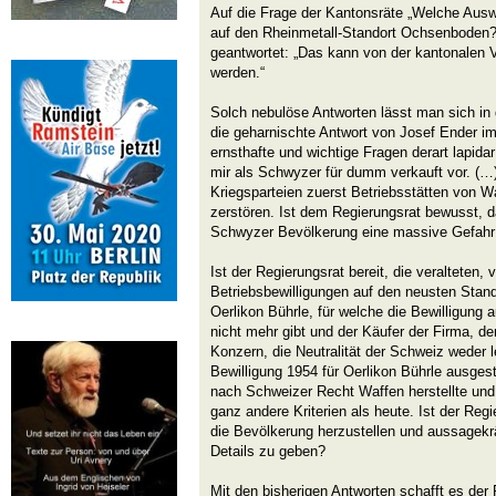
Auf die Frage der Kantonsräte „Welche Ausw
auf den Rheinmetall-Standort Ochsenboden?“ 
geantwortet: „Das kann von der kantonalen V
werden.“
Solch nebulöse Antworten lässt man sich in 
die geharnischte Antwort von Josef Ender im
ernsthafte und wichtige Fragen derart lapid
mir als Schwyzer für dumm verkauft vor. (…
Kriegsparteien zuerst Betriebsstätten von W
zerstören. Ist dem Regierungsrat bewusst, 
Schwyzer Bevölkerung eine massive Gefahr 
Ist der Regierungsrat bereit, die veralteten, v
Betriebsbewilligungen auf den neusten Stan
Oerlikon Bührle, für welche die Bewilligung 
nicht mehr gibt und der Käufer der Firma, de
Konzern, die Neutralität der Schweiz weder le
Bewilligung 1954 für Oerlikon Bührle ausgest
nach Schweizer Recht Waffen herstellte und 
ganz andere Kriterien als heute. Ist der Regi
die Bevölkerung herzustellen und aussagekrä
Details zu geben?
Mit den bisherigen Antworten schafft es der 