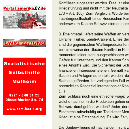
Konflikten eingesetzt werden. Dies ist ein
Kriegsführung und nicht mit der Neutralita
173 + Art. 185). Zum Vergleich: Würde bei
Tochtergesellschaft eines Russischen Kon
anderswo im Kanton Schwyz eine entspre
3. Rheinmetall liefert seine Waffen an ver
Ukraine, Türkei, Saudi-Arabien). Eines der
sind die gegnerischen Waffenproduzenten i
beispielsweise der Ukraine-Konflikt in Ri
momentan leider nicht ausgeschlossen wer
Gefahr für Unteriberg und den Kanton Sc
eines Angriffs wird. Die Sicherheit der 
finanziellen Interessen stehen. Gemäß 
Bauten und Anlagen so erstellt werden, d
Sachen gefährden. Im vorliegenden Fall w
potenziellen Kriegsziel internationaler Kri
(…)
Zum Schluss noch eine ethische Frage: So
welche nachher in die Produktion gehen u
Schweiz durchgeführt werden? Jeder, der d
Erachtens mitschuldig am Tod dieser Mens
Krieg ist eine Entscheidung. Es wird Zeit, 
Die Baubewilligung ist nach alldem nicht zu