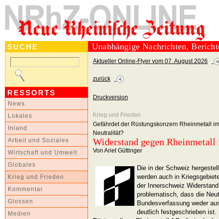
Unabhängige Nachrichten, Berich
SUCHE
Aktueller Online-Flyer vom 07. August 2026
zurück
RESSORTS
Druckversion
News
Krieg und Frieden
Lokales
Gefährdet der Rüstungskonzern Rheinmetall i
Inland
Neutralität?
Widerstand gegen Rheinmetall 
Arbeit und Soziales
Von Ariet Güttinger
Wirtschaft und Umwelt
Globales
Die in der Schweiz hergestel
werden auch in Kriegsgebiete
Krieg und Frieden
der Innerschweiz Widerstand 
Kommentar
problematisch, dass die Neut
Glossen
Bundesverfassung weder ausd
deutlich festgeschrieben ist.
Medien