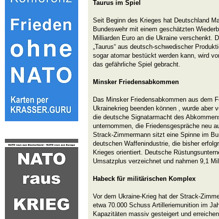
Taurus im Spiel
Seit Beginn des Krieges hat Deutschland Ma
Bundeswehr mit einem geschätzten Wiederb
Milliarden Euro an die Ukraine verschenkt. 
„Taurus“ aus deutsch-schwedischer Produkti
sogar atomar bestückt werden kann, wird von
das gefährliche Spiel gebracht.
Minsker Friedensabkommen
Das Minsker Friedensabkommen aus dem Fe
Ukrainekrieg beenden können , wurde aber v
die deutsche Signatarmacht des Abkommens 
unternommen, die Friedensgespräche neu a
Strack-Zimmermann sitzt eine Spinne im Bu
deutschen Waffenindustrie, die bisher erfolg
Krieges orientiert. Deutsche Rüstungsunter
Umsatzplus verzeichnet und nahmen 9,1 Milli
Habeck für militärischen Komplex
Vor dem Ukraine-Krieg hat der Strack-Zimm
etwa 70.000 Schuss Artilleriemunition im Jah
Kapazitäten massiv gesteigert und erreiche