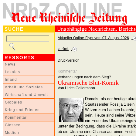
Unabhängige Nachrichten, Berich
SUCHE
Aktueller Online-Flyer vom 07. August 2026
zurück
RESSORTS
Druckversion
News
Kommentar
Lokales
Verhandlungen nach dem Sieg?
Inland
Ukrainische Blut-Komik
Arbeit und Soziales
Von Ulrich Gellermann
Wirtschaft und Umwelt
Damals, als der heutige ukra
Globales
Staatssender Rossija 1 sein
Witzen zum Lachen brachte, 
Krieg und Frieden
sein. Heute sind seine Witze
Kommentar
ein Ende des Ukrainekriegs 
Glossen
„unter der Bedingung, dass die Ukraine stark
ob die Ukraine eine Chance auf einen Endsieg
Medien