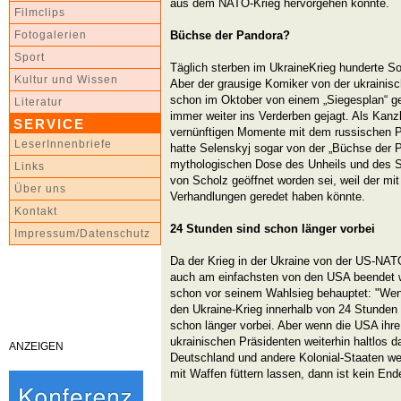
aus dem NATO-Krieg hervorgehen könnte.
Filmclips
Büchse der Pandora?
Fotogalerien
Sport
Täglich sterben im UkraineKrieg hunderte Sol
Kultur und Wissen
Aber der grausige Komiker von der ukrainis
schon im Oktober von einem „Siegesplan“ g
Literatur
immer weiter ins Verderben gejagt. Als Kanz
SERVICE
vernünftigen Momente mit dem russischen Prä
LeserInnenbriefe
hatte Selenskyj sogar von der „Büchse der 
mythologischen Dose des Unheils und des S
Links
von Scholz geöffnet worden sei, weil der mit
Über uns
Verhandlungen geredet haben könnte.
Kontakt
24 Stunden sind schon länger vorbei
Impressum/Datenschutz
Da der Krieg in der Ukraine von der US-NA
auch am einfachsten von den USA beendet w
schon vor seinem Wahlsieg behauptet: "Wenn
den Ukraine-Krieg innerhalb von 24 Stunden
schon länger vorbei. Aber wenn die USA ihr
ukrainischen Präsidenten weiterhin haltlos 
ANZEIGEN
Deutschland und andere Kolonial-Staaten we
mit Waffen füttern lassen, dann ist kein En