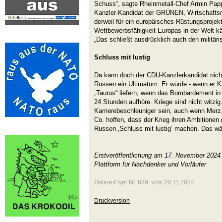
Schuss“, sagte Rheinmetall-Chef Armin Pap
Kanzler-Kandidat der GRÜNEN, Wirtschaftsm
derweil für ein europäisches Rüstungsprojek
Wettbewerbsfähigkeit Europas in der Welt kä
„Das schließt ausdrücklich auch den militär
Schluss mit lustig
Da kann doch der CDU-Kanzlerkandidat nicht
Russen ein Ultimatum: Er würde - wenn er K
„Taurus“ liefern, wenn das Bombardement in 
24 Stunden aufhöre. Kriege sind nicht witzig
Karrierebeschleuniger sein, auch wenn Mer
Co. hoffen, dass der Krieg ihren Ambitionen 
Russen ‚Schluss mit lustig‘ machen. Das w
Erstveröffentlichung am 17. November 2024
Plattform für Nachdenker und Vorläufer
Online-Flyer Nr. 839 vom 20.11.2024
Druckversion