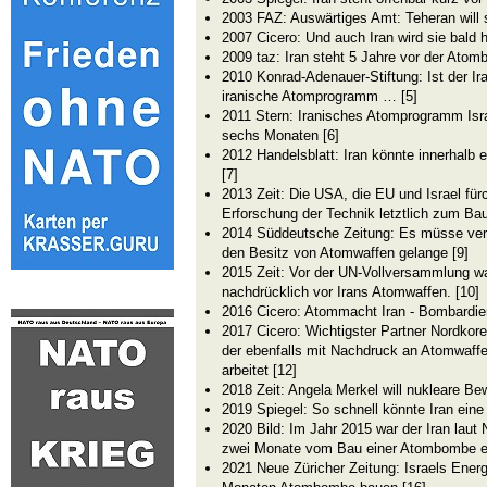
2003 FAZ: Auswärtiges Amt: Teheran will 
2007 Cicero: Und auch Iran wird sie bald 
2009 taz: Iran steht 5 Jahre vor der Atom
2010 Konrad-Adenauer-Stiftung: Ist der Ir
iranische Atomprogramm … [5]
2011 Stern: Iranisches Atomprogramm Isr
sechs Monaten [6]
2012 Handelsblatt: Iran könnte innerhal
[7]
2013 Zeit: Die USA, die EU und Israel für
Erforschung der Technik letztlich zum Bau
2014 Süddeutsche Zeitung: Es müsse verhi
den Besitz von Atomwaffen gelange [9]
2015 Zeit: Vor der UN-Vollversammlung w
nachdrücklich vor Irans Atomwaffen. [10]
2016 Cicero: Atommacht Iran - Bombardier
2017 Cicero: Wichtigster Partner Nordkorea
der ebenfalls mit Nachdruck an Atomwaf
arbeitet [12]
2018 Zeit: Angela Merkel will nukleare Be
2019 Spiegel: So schnell könnte Iran ei
2020 Bild: Im Jahr 2015 war der Iran lau
zwei Monate vom Bau einer Atombombe en
2021 Neue Züricher Zeitung: Israels Energ