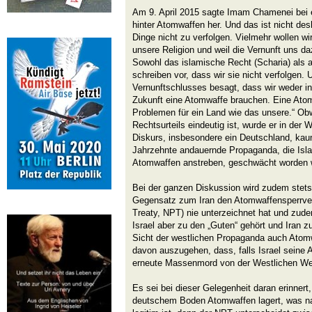
Am 9. April 2015 sagte Imam Chamenei bei ei
hinter Atomwaffen her. Und das ist nicht des
Dinge nicht zu verfolgen. Vielmehr wollen wi
unsere Religion und weil die Vernunft uns daz
Sowohl das islamische Recht (Scharia) als 
schreiben vor, dass wir sie nicht verfolgen.
Vernunftschlusses besagt, dass wir weder in
Zukunft eine Atomwaffe brauchen. Eine Atom
Problemen für ein Land wie das unsere.“ Ob
Rechtsurteils eindeutig ist, wurde er in der 
Diskurs, insbesondere ein Deutschland, kau
Jahrzehnte andauernde Propaganda, die Isl
Atomwaffen anstreben, geschwächt worden 
Bei der ganzen Diskussion wird zudem stets i
Gegensatz zum Iran den Atomwaffensperrvert
Treaty, NPT) nie unterzeichnet hat und zud
Israel aber zu den „Guten“ gehört und Iran z
Sicht der westlichen Propaganda auch Atomw
davon auszugehen, dass, falls Israel seine 
erneute Massenmord von der Westlichen We
Es sei bei dieser Gelegenheit daran erinner
deutschem Boden Atomwaffen lagert, was na