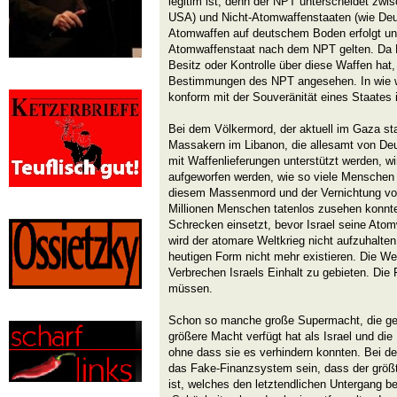
legitim ist, denn der NPT unterscheidet zwi
USA) und Nicht-Atomwaffenstaaten (wie Deu
Atomwaffen auf deutschem Boden erfolgt unte
Atomwaffenstaat nach dem NPT gelten. Da D
Besitz oder Kontrolle über diese Waffen hat,
Bestimmungen des NPT angesehen. In wie w
konform mit der Souveränität eines Staates is
Bei dem Völkermord, der aktuell im Gaza sta
Massakern im Libanon, die allesamt von De
mit Waffenlieferungen unterstützt werden, w
aufgeworfen werden, wie so viele Menschen w
diesem Massenmord und der Vernichtung vo
Millionen Menschen tatenlos zusehen konnten
Schrecken einsetzt, bevor Israel seine Ato
wird der atomare Weltkrieg nicht aufzuhalten
heutigen Form nicht mehr existieren. Die West
Verbrechen Israels Einhalt zu gebieten. Die 
müssen.
Schon so manche große Supermacht, die gem
größere Macht verfügt hat als Israel und di
ohne dass sie es verhindern konnten. Bei d
das Fake-Finanzsystem sein, dass der größte
ist, welches den letztendlichen Untergang b