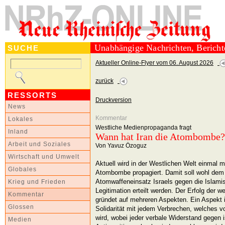
Unabhängige Nachrichten, Berich
SUCHE
Aktueller Online-Flyer vom 06. August 2026
zurück
RESSORTS
Druckversion
News
Kommentar
Lokales
Westliche Medienpropaganda fragt
Inland
Wann hat Iran die Atombombe?
Arbeit und Soziales
Von Yavuz Özoguz
Wirtschaft und Umwelt
Aktuell wird in der Westlichen Welt einmal m
Globales
Atombombe propagiert. Damit soll wohl dem
Atomwaffeneinsatz Israels gegen die Islamis
Krieg und Frieden
Legitimation erteilt werden. Der Erfolg der
Kommentar
gründet auf mehreren Aspekten. Ein Aspekt 
Glossen
Solidarität mit jedem Verbrechen, welches 
wird, wobei jeder verbale Widerstand gegen 
Medien