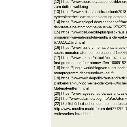
[12] https://www.cicero.de/aussenpolitik/nor
zum-dritten-weltkrieg
[13] https://www.zeit.de/politik/ausland/2018
cybersicherheit-zweistaatenloesung-gespra
[14] https://www.spiegel.de/wissenschaft/me
der-staat-eine-atombombe-bauen-a-1276275.
[15] https://www.bild.de/bild-plus/politik/aus
programm-wie-nah-sind-die-mullahs-der-gefa
67302312.bild.html
[16] https://www.nzz.ch/international/israels-
sechs-monaten-atombombe-bauen-ld.15996
[17] https://www.faz.net/aktuell/politik/ausla
fast-gross-genug-fuer-atomwaffen-18069152
[18] https://jungle.world/blog/von-tunis-nach
atomprogramm-der-countdown-laeuft
[19] https://www.welt.de/politik/ausland/ar
Blinken-Iran-nur-noch-eine-oder-zwei-Woch
Material-entfernt.html
[20] https://www.tagesschau.de/ausland/asie
[21] http://www.eslam.de/begriffe/a/as/atom
[22] Die Schönheit sehen durch ein entfessel
http://www.muslim-markt-forum.de/t2712f2-D
entfesseltes-Israel.html