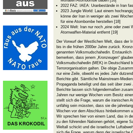
Monaten Atombombe bauen [16]
2022 FAZ: IAEA: Uranbestände in Iran fas
2023 Jungle World: Laut einem hochrang
könne der Iran in weniger als zwei Woche
für eine Atombombe herstellen [18]
2024 Welt: Iran nur noch „eine oder zwei
Atomwaffen-Material entfernt [19]
Der Vorwurf der Westlichen Welt, dass der I
bis in die frühen 2000er Jahre zurück. Kron
genannten Volksmudschahedin. Erstaunlich a
bemerken, dass jenem „Kronzeugen“ glauben
Volksmudschahedin (MEK) in Deutschland bis 
Terrororganisation galten. Die obige Zusamm
nur eine Zeile, obwohl es jedes Jahr dutzend
Berichte gibt. Sämtliche Mainstream-Medien
Propaganda beteiligt und das seit über zwei 
Berichte lassen sich folgendermaßen zusamm
Jahren nur wenige Wochen vom Besitz einer 
stellt sich die Frage, warum die iranischen 
unfähig sein müssten, dass sie die jahrelan
Wochen vor dem Abschluss hinbekommen un
Wir sprechen hier von einem Land, das in de
zu den führenden Nationen gehört, eigene Sat
Weltall schickt und die israelische Luftabwe
sich die Frage, warum denn der israelische 