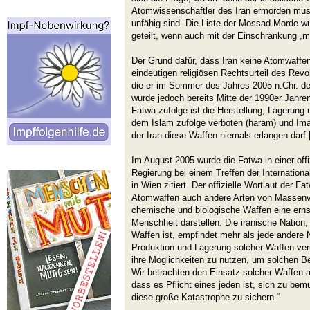
Atomwissenschaftler des Iran ermorden muss
unfähig sind. Die Liste der Mossad-Morde w
geteilt, wenn auch mit der Einschränkung „m
Der Grund dafür, dass Iran keine Atomwaffen b
eindeutigen religiösen Rechtsurteil des Rev
die er im Sommer des Jahres 2005 n.Chr. deut
wurde jedoch bereits Mitte der 1990er Jahren
Fatwa zufolge ist die Herstellung, Lagerun
dem Islam zufolge verboten (haram) und Im
der Iran diese Waffen niemals erlangen darf 
Im August 2005 wurde die Fatwa in einer offi
Regierung bei einem Treffen der Internatio
in Wien zitiert. Der offizielle Wortlaut der F
Atomwaffen auch andere Arten von Massenv
chemische und biologische Waffen eine erns
Menschheit darstellen. Die iranische Nation,
Waffen ist, empfindet mehr als jede andere N
Produktion und Lagerung solcher Waffen verur
ihre Möglichkeiten zu nutzen, um solchen 
Wir betrachten den Einsatz solcher Waffen a
dass es Pflicht eines jeden ist, sich zu be
diese große Katastrophe zu sichern.“