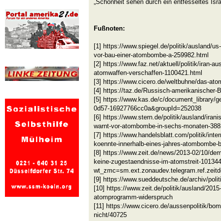
„Schönheit sehen durch ein entfesseltes Israe
Fußnoten:
[1] https://www.spiegel.de/politik/ausland/us-
vor-bau-einer-atombombe-a-259982.html
[2] https://www.faz.net/aktuell/politik/iran-a
atomwaffen-verschaffen-1100421.html
[3] https://www.cicero.de/weltbuhne/das-ato
[4] https://taz.de/Russisch-amerikanischer-
[5] https://www.kas.de/c/document_library/g
0d57-16927766cc0a&groupId=252038
[6] https://www.stern.de/politik/ausland/ira
warnt-vor-atombombe-in-sechs-monaten-388
[7] https://www.handelsblatt.com/politik/inter
koennte-innerhalb-eines-jahres-atombombe-
[8] https://www.zeit.de/news/2013-02/10/d
keine-zugestaendnisse-im-atomstreit-10134
wt_zmc=sm.ext.zonaudev.telegram.ref.zeitde
[9] https://www.sueddeutsche.de/archiv/poli
[10] https://www.zeit.de/politik/ausland/201
atomprogramm-widerspruch
[11] https://www.cicero.de/aussenpolitik/bom
nicht/40725