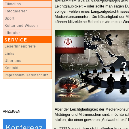
Antisemitismuskeule niedergeschlagen wird. 
Filmclips
Leichtgläubigkeit – oder sollte man sagen 
völligen Fehlen eines Langzeitgedächtnisse
Fotogalerien
Medienkonsumenten. Die Bösartigkeit der M
Sport
können klitzekleine Schreiber wie meine We
Kultur und Wissen
Literatur
SERVICE
LeserInnenbriefe
Links
Über uns
Kontakt
Impressum/Datenschutz
Aber der Leichtgläubigkeit der Medienkonsu
ANZEIGEN
Mitbürger und Mitmenschen sind, möchte ich 
stellen, die einen gewissen „Aufwacheffekt“
2003 Spiegel: Iran steht offenbar kurz vo