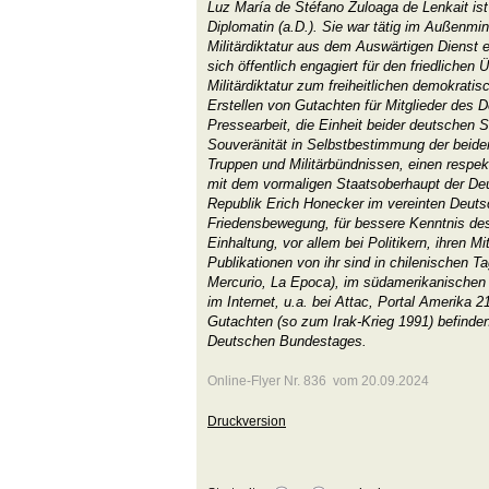
Luz María de Stéfano Zuloaga de Lenkait ist
Diplomatin (a.D.). Sie war tätig im Außenmin
Militärdiktatur aus dem Auswärtigen Dienst 
sich öffentlich engagiert für den friedlichen
Militärdiktatur zum freiheitlichen demokratis
Erstellen von Gutachten für Mitglieder des
Pressearbeit, die Einheit beider deutschen S
Souveränität in Selbstbestimmung der beiden
Truppen und Militärbündnissen, einen resp
mit dem vormaligen Staatsoberhaupt der D
Republik Erich Honecker im vereinten Deutsc
Friedensbewegung, für bessere Kenntnis des
Einhaltung, vor allem bei Politikern, ihren M
Publikationen von ihr sind in chilenischen T
Mercurio, La Epoca), im südamerikanischen M
im Internet, u.a. bei Attac, Portal Amerika 21
Gutachten (so zum Irak-Krieg 1991) befinden 
Deutschen Bundestages.
Online-Flyer Nr. 836 vom 20.09.2024
Druckversion