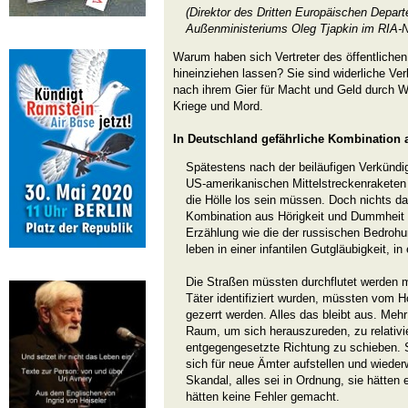
(Direktor des Dritten Europäischen Depar
Außenministeriums Oleg Tjapkin im RIA-Now
Warum haben sich Vertreter des öffentlich
hineinziehen lassen? Sie sind widerliche Ver
nach ihrem Gier für Macht und Geld durch Wa
Kriege und Mord.
In Deutschland gefährliche Kombination
Spätestens nach der beiläufigen Verkündi
US-amerikanischen Mittelstreckenraketen
die Hölle los sein müssen. Doch nichts da
Kombination aus Hörigkeit und Dummheit e
Erzählung wie die der russischen Bedrohu
leben in einer infantilen Gutgläubigkeit, i
Die Straßen müssten durchflutet werden mi
Täter identifiziert wurden, müssten vom H
gezerrt werden. Alles das bleibt aus. Meh
Raum, um sich herauszureden, zu relativie
entgegengesetzte Richtung zu schieben. S
sich für neue Ämter aufstellen und wiede
Skandal, alles sei in Ordnung, sie hätten 
hätten keine Fehler gemacht.