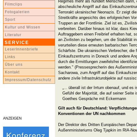
Regimes mehr als hundert Menschen darin, da
Filmclips
abscheuliche Angriff auf das Einkaufszentrum
Terrorakt ukrainischer Neonazis. Er zeigt di
Fotogalerien
Streitkräfte angesichts des erfolgreichen V
Sport
Truppen an der Frontlinie. Ziel ist es, Zivili
Kultur und Wissen
verbreiten. Darüber hinaus ist klar, dass Ki
Auftraggebern einen Freibrief erhalten hat, s
Literatur
an Zivilisten zu begehen, um die Stabilität 
SERVICE
verurteilen diese erneuten barbarischen Ter
LeserInnenbriefe
Schärfste. Die ukrainischen Verbrecher, die
Einkaufszentrums in Donezk und andere Angr
Links
durch die Ermittlungen zweifelsfrei identifizie
Über uns
werden." (Pressesprecherin des Außenminis
Kontakt
Sacharowa, zum Angriff auf das Einkaufsze
andere zivile Infrastrukturobjekte auf russi
Impressum/Datenschutz
„... überall ist der Irrtum obenauf, und es
Gefühl der Majorität, die auf seiner Seite is
Goethes Gespräche mit Eckermann
Gilt auch für Deutschland: Verpflichtung
Konventionen der UN nachkommen
ANZEIGEN
Der Direktor des Dritten Europäischen Depa
Außenministeriums Oleg Tjapkin im RIA-Nowo