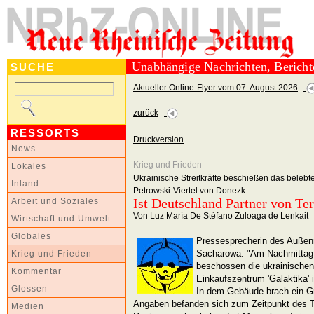
Unabhängige Nachrichten, Berich
SUCHE
Aktueller Online-Flyer vom 07. August 2026
zurück
RESSORTS
Druckversion
News
Krieg und Frieden
Lokales
Ukrainische Streitkräfte beschießen das belebt
Inland
Petrowski-Viertel von Donezk
Ist Deutschland Partner von Ter
Arbeit und Soziales
Von Luz María De Stéfano Zuloaga de Lenkait
Wirtschaft und Umwelt
Globales
Pressesprecherin des Außen
Sacharowa: "Am Nachmittag 
Krieg und Frieden
beschossen die ukrainischen 
Kommentar
Einkaufszentrum 'Galaktika' 
Glossen
In dem Gebäude brach ein Gr
Angaben befanden sich zum Zeitpunkt des Te
Medien