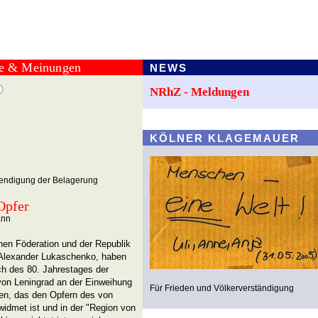
te & Meinungen
NEWS
NRhZ - Meldungen
KÖLNER KLAGEMAUER
endigung der Belagerung
Opfer
ann
hen Föderation und der Republik
 Alexander Lukaschenko, haben
ch des 80. Jahrestages der
on Leningrad an der Einweihung
Für Frieden und Völkerverständigung
n, das den Opfern des von
idmet ist und in der "Region von