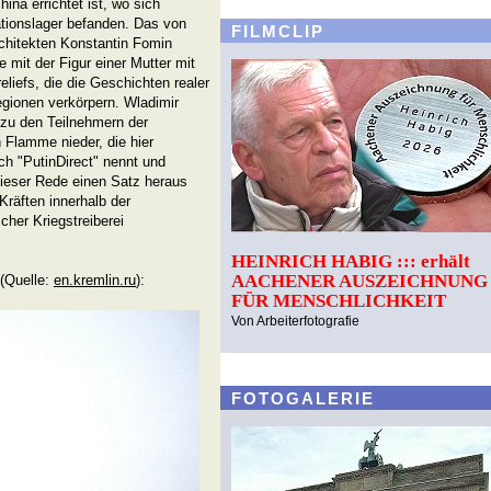
ina errichtet ist, wo sich
tionslager befanden. Das von
FILMCLIP
chitekten Konstantin Fomin
 mit der Figur einer Mutter mit
eliefs, die die Geschichten realer
ionen verkörpern. Wladimir
zu den Teilnehmern der
Flamme nieder, die hier
ch "PutinDirect" nennt und
 dieser Rede einen Satz heraus
Kräften innerhalb der
her Kriegstreiberei
HEINRICH HABIG ::: erhält
AACHENER AUSZEICHNUNG
(Quelle:
en.kremlin.ru
):
FÜR MENSCHLICHKEIT
Von Arbeiterfotografie
FOTOGALERIE