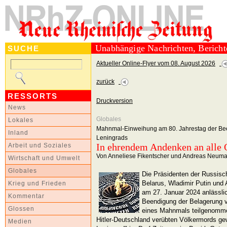
Unabhängige Nachrichten, Berich
SUCHE
Aktueller Online-Flyer vom 08. August 2026
zurück
RESSORTS
Druckversion
News
Globales
Lokales
Mahnmal-Einweihung am 80. Jahrestag der Be
Inland
Leningrads
In ehrendem Andenken an alle 
Arbeit und Soziales
Von Anneliese Fikentscher und Andreas Neum
Wirtschaft und Umwelt
Globales
Die Präsidenten der Russisc
Belarus, Wladimir Putin und
Krieg und Frieden
am 27. Januar 2024 anlässli
Kommentar
Beendigung der Belagerung v
Glossen
eines Mahnmals teilgenomme
Hitler-Deutschland verübten Völkermords gew
Medien