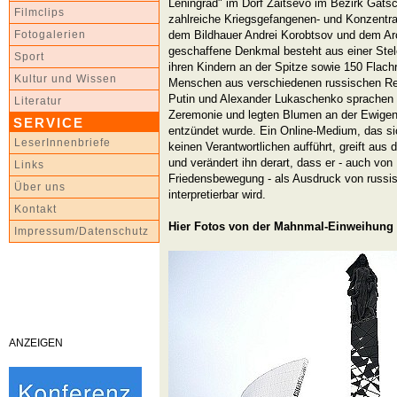
Leningrad" im Dorf Zaitsevo im Bezirk Gatsch
Filmclips
zahlreiche Kriegsgefangenen- und Konzentra
dem Bildhauer Andrei Korobtsov und dem Ar
Fotogalerien
geschaffene Denkmal besteht aus einer Stele
Sport
ihren Kindern an der Spitze sowie 150 Flachr
Kultur und Wissen
Menschen aus verschiedenen russischen Reg
Putin und Alexander Lukaschenko sprachen 
Literatur
Zeremonie und legten Blumen an der Ewigen 
SERVICE
entzündet wurde. Ein Online-Medium, das si
LeserInnenbriefe
keinen Verantwortlichen aufführt, greift aus
und verändert ihn derart, dass er - auch von 
Links
Friedensbewegung - als Ausdruck von russisc
Über uns
interpretierbar wird.
Kontakt
Hier Fotos von der Mahnmal-Einweihung
Impressum/Datenschutz
ANZEIGEN