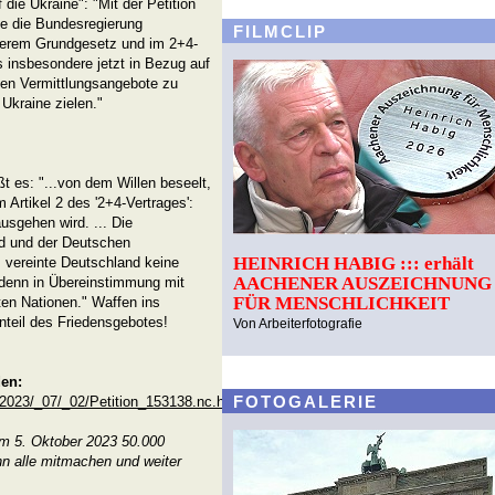
die Ukraine": "Mit der Petition
e die Bundesregierung
FILMCLIP
nserem Grundgesetz und im 2+4-
s insbesondere jetzt in Bezug auf
ffen Vermittlungsangebote zu
 Ukraine zielen."
 es: "...von dem Willen beseelt,
m Artikel 2 des '2+4-Vertrages':
sgehen wird. ... Die
d und der Deutschen
HEINRICH HABIG ::: erhält
 vereinte Deutschland keine
AACHENER AUSZEICHNUNG
 denn in Übereinstimmung mit
FÜR MENSCHLICHKEIT
ten Nationen." Waffen ins
nteil des Friedensgebotes!
Von Arbeiterfotografie
den:
FOTOGALERIE
/_2023/_07/_02/Petition_153138.nc.html
um 5. Oktober 2023 50.000
nn alle mitmachen und weiter