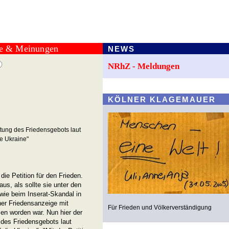
te & Meinungen
NEWS
NRhZ - Meldungen
KÖLNER KLAGEMAUER
ltung des Friedensgebots laut
e Ukraine"
ie Petition für den Frieden.
us, als sollte sie unter den
wie beim Inserat-Skandal in
ner Friedensanzeige mit
Für Frieden und Völkerverständigung
en worden war. Nun hier der
 des Friedensgebots laut