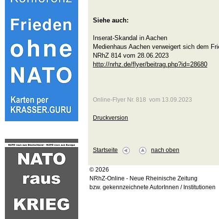
Siehe auch:
Inserat-Skandal in Aachen
Medienhaus Aachen verweigert sich dem Fr
NRhZ 814 vom 28.06.2023
http://nrhz.de/flyer/beitrag.php?id=28680
Online-Flyer Nr. 818 vom 13.09.2023
Druckversion
Startseite
nach oben
© 2026
NRhZ-Online - Neue Rheinische Zeitung
bzw. gekennzeichnete AutorInnen / Institutionen