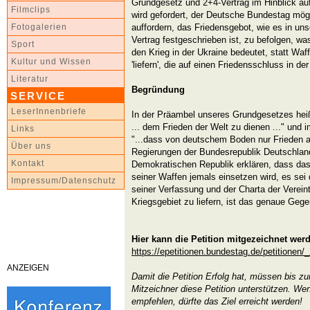
Grundgesetz und 2+4-Vertrag im Hinblick auf 
Filmclips
wird gefordert, der Deutsche Bundestag mög
auffordern, das Friedensgebot, wie es in u
Fotogalerien
Vertrag festgeschrieben ist, zu befolgen, wa
Sport
den Krieg in der Ukraine bedeutet, statt Wa
Kultur und Wissen
'liefern', die auf einen Friedensschluss in der
Literatur
Begründung
SERVICE
LeserInnenbriefe
In der Präambel unseres Grundgesetzes heißt
... dem Frieden der Welt zu dienen ..." und i
Links
"...dass von deutschem Boden nur Frieden au
Über uns
Regierungen der Bundesrepublik Deutschlan
Kontakt
Demokratischen Republik erklären, dass das
seiner Waffen jemals einsetzen wird, es sei
Impressum/Datenschutz
seiner Verfassung und der Charta der Verein
Kriegsgebiet zu liefern, ist das genaue Gege
Hier kann die Petition mitgezeichnet wer
https://epetitionen.bundestag.de/petitionen
ANZEIGEN
Damit die Petition Erfolg hat, müssen bis z
Mitzeichner diese Petition unterstützen. We
empfehlen, dürfte das Ziel erreicht werden!