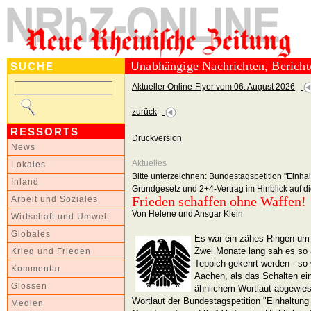
Unabhängige Nachrichten, Berich
SUCHE
Aktueller Online-Flyer vom 06. August 2026
zurück
RESSORTS
Druckversion
News
Aktuelles
Lokales
Bitte unterzeichnen: Bundestagspetition "Einha
Inland
Grundgesetz und 2+4-Vertrag im Hinblick auf di
Frieden schaffen ohne Waffen!
Arbeit und Soziales
Von Helene und Ansgar Klein
Wirtschaft und Umwelt
Globales
Es war ein zähes Ringen um d
Zwei Monate lang sah es so a
Krieg und Frieden
Teppich gekehrt werden - so 
Kommentar
Aachen, als das Schalten ei
Glossen
ähnlichem Wortlaut abgewies
Wortlaut der Bundestagspetition "Einhaltung
Medien