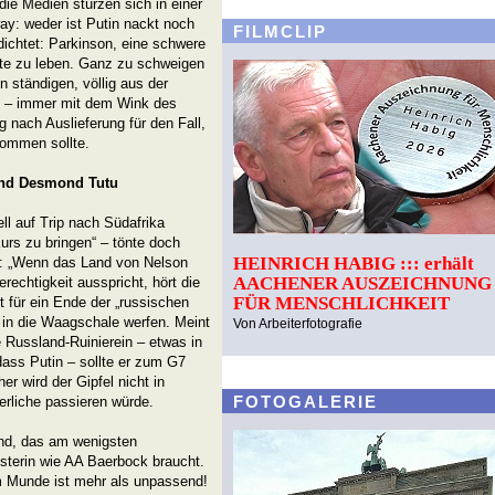
e Medien stürzen sich in einer
way: weder ist Putin nackt noch
FILMCLIP
ichtet: Parkinson, eine schwere
te zu leben. Ganz zu schweigen
n ständigen, völlig aus der
 – immer mit dem Wink des
g nach Auslieferung für den Fall,
kommen sollte.
und Desmond Tutu
l auf Trip nach Südafrika
urs zu bringen“ – tönte doch
HEINRICH HABIG ::: erhält
rt: „Wenn das Land von Nelson
AACHENER AUSZEICHNUNG
chtigkeit ausspricht, hört die
FÜR MENSCHLICHKEIT
ht für ein Ende der „russischen
in die Waagschale werfen. Meint
Von Arbeiterfotografie
e Russland-Ruinierein – etwas in
dass Putin – sollte er zum G7
r wird der Gipfel nicht in
FOTOGALERIE
erliche passieren würde.
and, das am wenigsten
sterin wie AA Baerbock braucht.
m Munde ist mehr als unpassend!