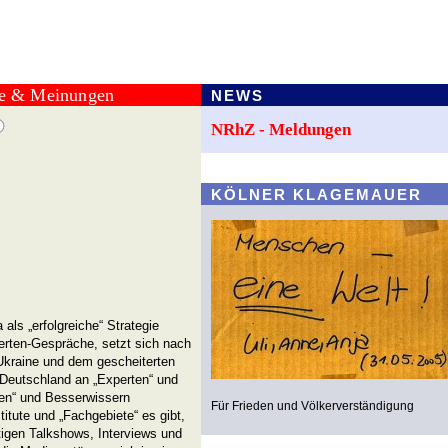
te & Meinungen
NEWS
NRhZ - Meldungen
KÖLNER KLAGEMAUER
als „erfolgreiche“ Strategie
erten-Gespräche, setzt sich nach
 Ukraine und dem gescheiterten
 Deutschland an „Experten“ und
en“ und Besserwissern
Für Frieden und Völkerverständigung
titute und „Fachgebiete“ es gibt,
gen Talkshows, Interviews und