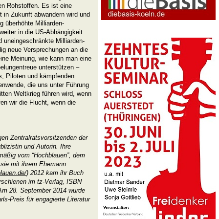
n Rohstoffen. Es ist eine
 in Zukunft abwandern wird und
ig überhöhte Milliarden-
eiter in die US-Abhängigkeit
 uneingeschränkte Milliarden-
dig neue Versprechungen an die
eine Meinung, wie kann man eine
elungentreue unterstützen –
ts, Piloten und kämpfenden
enwende, die uns unter Führung
ritten Weltkrieg führen wird, wenn
n wir die Flucht, wenn die
en Zentralratsvorsitzenden der
lizistin und Autorin. Ihre
lmäßig vom “Hochblauen”, dem
 sie mit ihrem Ehemann
blauen.de/
) 2012 kam ihr Buch
 Erschienen im tz-Verlag, ISBN
. Am 28. September 2014 wurde
ls-Preis für engagierte Literatur