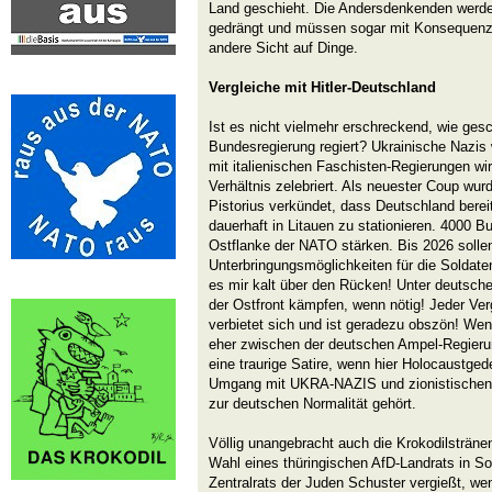
Land geschieht. Die Andersdenkenden werde
gedrängt und müssen sogar mit Konsequenze
andere Sicht auf Dinge.
Vergleiche mit Hitler-Deutschland
Ist es nicht vielmehr erschreckend, wie ges
Bundesregierung regiert? Ukrainische Nazis 
mit italienischen Faschisten-Regierungen wir
Verhältnis zelebriert. Als neuester Coup wurd
Pistorius verkündet, dass Deutschland bereit
dauerhaft in Litauen zu stationieren. 4000 B
Ostflanke der NATO stärken. Bis 2026 sollen 
Unterbringungsmöglichkeiten für die Soldate
es mir kalt über den Rücken! Unter deutsche
der Ostfront kämpfen, wenn nötig! Jeder Verg
verbietet sich und ist geradezu obszön! We
eher zwischen der deutschen Ampel-Regierun
eine traurige Satire, wenn hier Holocaustged
Umgang mit UKRA-NAZIS und zionistischen F
zur deutschen Normalität gehört.
Völlig unangebracht auch die Krokodilsträn
Wahl eines thüringischen AfD-Landrats in So
Zentralrats der Juden Schuster vergießt, wen