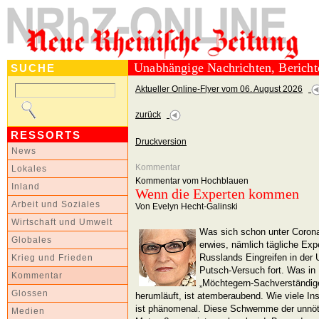
Unabhängige Nachrichten, Berich
SUCHE
Aktueller Online-Flyer vom 06. August 2026
zurück
RESSORTS
Druckversion
News
Kommentar
Lokales
Kommentar vom Hochblauen
Inland
Wenn die Experten kommen
Arbeit und Soziales
Von Evelyn Hecht-Galinski
Wirtschaft und Umwelt
Was sich schon unter Corona 
Globales
erwies, nämlich tägliche Exp
Russlands Eingreifen in der
Krieg und Frieden
Putsch-Versuch fort. Was in
Kommentar
„Möchtegern-Sachverständig
Glossen
herumläuft, ist atemberaubend. Wie viele Ins
ist phänomenal. Diese Schwemme der unnöti
Medien