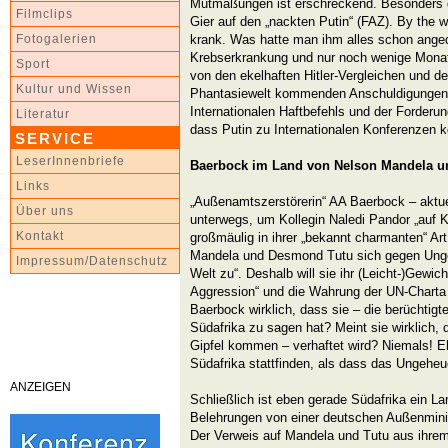
Mutmaßungen ist erschreckend. Besonders di
Filmclips
Gier auf den „nackten Putin“ (FAZ). By the 
krank. Was hatte man ihm alles schon anged
Fotogalerien
Krebserkrankung und nur noch wenige Mona
Sport
von den ekelhaften Hitler-Vergleichen und de
Kultur und Wissen
Phantasiewelt kommenden Anschuldigungen
Internationalen Haftbefehls und der Forderun
Literatur
dass Putin zu Internationalen Konferenzen 
SERVICE
LeserInnenbriefe
Baerbock im Land von Nelson Mandela 
Links
„Außenamtszerstörerin“ AA Baerbock – aktuel
Über uns
unterwegs, um Kollegin Naledi Pandor „auf K
Kontakt
großmäulig in ihrer „bekannt charmanten“ A
Mandela und Desmond Tutu sich gegen Ungere
Impressum/Datenschutz
Welt zu“. Deshalb will sie ihr (Leicht-)Gewic
Aggression“ und die Wahrung der UN-Charta 
Baerbock wirklich, dass sie – die berüchtigt
Südafrika zu sagen hat? Meint sie wirklich, 
Gipfel kommen – verhaftet wird? Niemals! Ehe
Südafrika stattfinden, als dass das Ungeheu
ANZEIGEN
Schließlich ist eben gerade Südafrika ein L
Belehrungen von einer deutschen Außenmini
Der Verweis auf Mandela und Tutu aus ihre