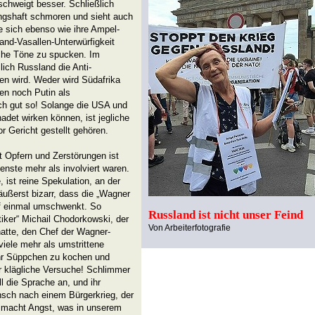
 schweigt besser. Schließlich
rungshaft schmoren und sieht auch
e sich ebenso wie ihre Ampel-
land-Vasallen-Unterwürfigkeit
lche Töne zu spucken. Im
ich Russland die Anti-
en wird. Weder wird Südafrika
len noch Putin als
uch gut so! Solange die USA und
det wirken können, ist jegliche
or Gericht gestellt gehören.
Opfern und Zerstörungen ist
ste mehr als involviert waren.
, ist reine Spekulation, an der
 äußerst bizarr, dass die „Wagner
auf einmal umschwenkt. So
Russland ist nicht unser Feind
tiker“ Michail Chodorkowski, der
Von Arbeiterfotografie
atte, den Chef der Wagner-
iele mehr als umstrittene
hr Süppchen zu kochen und
 klägliche Versuche! Schlimmer
 die Sprache an, und ihr
sch nach einem Bürgerkrieg, der
 macht Angst, was in unserem