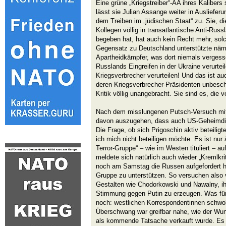
Eine grüne „Kriegstreiber“-AA ihres Kalibers
lässt sie Julian Assange weiter in Ausliefe
dem Treiben im „jüdischen Staat“ zu. Sie, di
Kollegen völlig in transatlantische Anti-Russ
begeben hat, hat auch kein Recht mehr, so
Gegensatz zu Deutschland unterstützte näml
Apartheidkämpfer, was dort niemals vergess
Russlands Eingreifen in der Ukraine verurtei
Kriegsverbrecher verurteilen! Und das ist a
deren Kriegsverbrecher-Präsidenten unbescha
Kritik völlig unangebracht. Sie sind es, die v
Nach dem misslungenen Putsch-Versuch mit 
davon auszugehen, dass auch US-Geheimdien
Die Frage, ob sich Prigoschin aktiv beteiligte
ich mich nicht beteiligen möchte. Es ist nur
Terror-Gruppe“ – wie im Westen tituliert – 
meldete sich natürlich auch wieder „Kremlkri
noch am Samstag die Russen aufgefordert h
Gruppe zu unterstützen. So versuchen also v
Gestalten wie Chodorkowski und Nawalny, i
Stimmung gegen Putin zu erzeugen. Was für
noch: westlichen Korrespondentinnen schwoll
Überschwang war greifbar nahe, wie der Wun
als kommende Tatsache verkauft wurde. Es