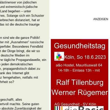
alästinenser von jüdischen
und extremistisch-jüdische
 Land begehen – unter
imes. Solange sich ein Schuster
ANZEIGEN
rbrechen distanziert, hat er
das ist die deutsche traurige
 sind wie die ganze Politik!
ter mit „Ausnahmen“ russische
perfider. Besonderes Feindbild
 der Dinge bringt, die wir so
ie deutsche Medien im
ne tägliche Propagandawelle, ein
e jeden demokratischen
m, propagandistisch dabei zu
nk des Internet gibt
ferngehalten, notfalls mit
hrheit so?
geschafft, alles
rtvoll machte. Seine guten
 absolute Zuverlässigkeit der