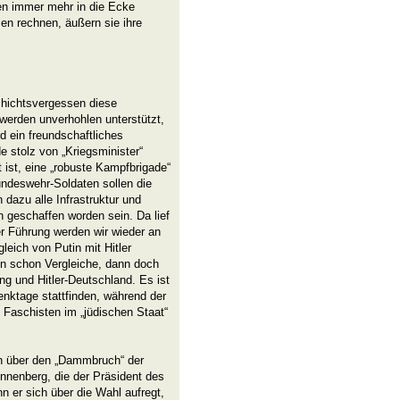
n immer mehr in die Ecke
n rechnen, äußern sie ihre
chichtsvergessen diese
werden unverhohlen unterstützt,
d ein freundschaftliches
e stolz von „Kriegsminister“
 ist, eine „robuste Kampfbrigade“
undeswehr-Soldaten sollen die
dazu alle Infrastruktur und
n geschaffen worden sein. Da lief
r Führung werden wir wieder an
leich von Putin mit Hitler
nn schon Vergleiche, dann doch
g und Hitler-Deutschland. Es ist
enktage stattfinden, während der
aschisten im „jüdischen Staat“
en über den „Dammbruch“ der
nnenberg, die der Präsident des
n er sich über die Wahl aufregt,