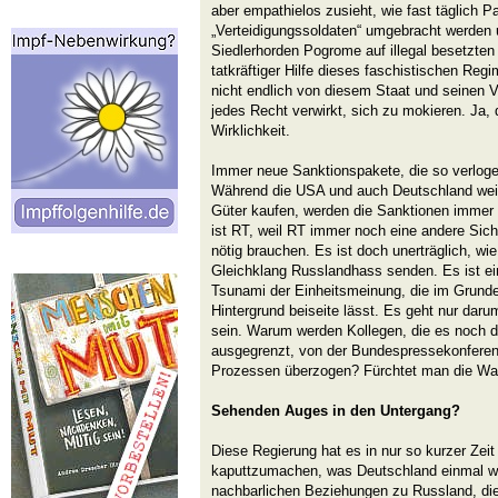
aber empathielos zusieht, wie fast täglich P
„Verteidigungssoldaten“ umgebracht werden 
Siedlerhorden Pogrome auf illegal besetzten
tatkräftiger Hilfe dieses faschistischen Reg
nicht endlich von diesem Staat und seinen Ve
jedes Recht verwirkt, sich zu mokieren. Ja, 
Wirklichkeit.
Immer neue Sanktionspakete, die so verlogen
Während die USA und auch Deutschland wei
Güter kaufen, werden die Sanktionen immer 
ist RT, weil RT immer noch eine andere Sicht
nötig brauchen. Es ist doch unerträglich, w
Gleichklang Russlandhass senden. Es ist ei
Tsunami der Einheitsmeinung, die im Grund
Hintergrund beiseite lässt. Es geht nur daru
sein. Warum werden Kollegen, die es noch da
ausgegrenzt, von der Bundespressekonferenz 
Prozessen überzogen? Fürchtet man die Wa
Sehenden Auges in den Untergang?
Diese Regierung hat es in nur so kurzer Zeit 
kaputtzumachen, was Deutschland einmal we
nachbarlichen Beziehungen zu Russland, die