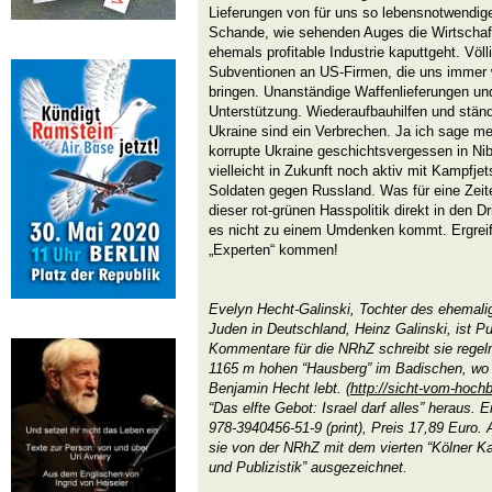
Lieferungen von für uns so lebensnotwendige
Schande, wie sehenden Auges die Wirtschaft
ehemals profitable Industrie kaputtgeht. Völl
Subventionen an US-Firmen, die uns immer w
bringen. Unanständige Waffenlieferungen und
Unterstützung. Wiederaufbauhilfen und stän
Ukraine sind ein Verbrechen. Ja ich sage m
korrupte Ukraine geschichtsvergessen in Nib
vielleicht in Zukunft noch aktiv mit Kampfje
Soldaten gegen Russland. Was für eine Zeit
dieser rot-grünen Hasspolitik direkt in den D
es nicht zu einem Umdenken kommt. Ergreife
„Experten“ kommen!
Evelyn Hecht-Galinski, Tochter des ehemalig
Juden in Deutschland, Heinz Galinski, ist Pub
Kommentare für die NRhZ schreibt sie rege
1165 m hohen “Hausberg” im Badischen, wo
Benjamin Hecht lebt. (
http://sicht-vom-hoch
“Das elfte Gebot: Israel darf alles” heraus.
978-3940456-51-9 (print), Preis 17,89 Euro
sie von der NRhZ mit dem vierten “Kölner Kar
und Publizistik” ausgezeichnet.