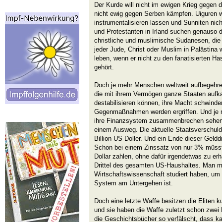
Der Kurde will nicht im ewigen Krieg gegen 
nicht ewig gegen Serben kämpfen. Uiguren w
instrumentalisieren lassen und Sunniten nich
und Protestanten in Irland suchen genauso 
christliche und muslimische Sudanesen, die
jeder Jude, Christ oder Muslim in Palästina 
leben, wenn er nicht zu den fanatisierten Has
gehört.
Doch je mehr Menschen weltweit aufbegehre
die mit ihrem Vermögen ganze Staaten aufk
destabilisieren können, ihre Macht schwind
Gegenmaßnahmen werden ergriffen. Und je m
ihre Finanzsystem zusammenbrechen sehen,
einem Ausweg. Die aktuelle Staatsverschuld
Billion US-Doller. Und ein Ende dieser Geldd
Schon bei einem Zinssatz von nur 3% müsste
Dollar zahlen, ohne dafür irgendetwas zu erh
Drittel des gesamten US-Haushaltes. Man m
Wirtschaftswissenschaft studiert haben, um 
System am Untergehen ist.
Doch eine letzte Waffe besitzen die Eliten 
und sie haben die Waffe zuletzt schon zwei
die Geschichtsbücher so verfälscht, dass 