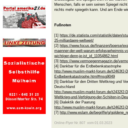
Menschen, falls er sein seinen Spiegel nicht
nichts mehr spiegeln kann. Und am Ende wird
Fußnoten
[1]
https://de.statista.com/statistik/daten/st
25-milliardaere-weltweit/
[2]
https://www.focus.de/finanzen/boerse/exp
maenner-der-welt-warum-erfolgsgeheimnis-von
wichtiger-denn-je-ist_id_11054862.html
[3]
https://www.vermoegenmagazin.de/vermoe
[4] Dankbar für die Erdbebenkatastrophe
http://www.muslim-markt-forum.de/t2463f2-Da
Erdbebenkatastrophe.html#msg9049
[5] Dankbar für den Dritten Weltkrieg und Ver
Deutschland
http://www.muslim-markt-forum.de/t2432f2-Da
Weltkrieg-und-Verfolgung-der-Schiiten-in-De
[6] Dialektik der Paarung
http://www.muslim-markt-forum.de/t2462f2-Di
[7]
http://www.eslam.de/begriffe/g/goldene_r
Online-Flyer Nr. 807 vom 01.03.2023