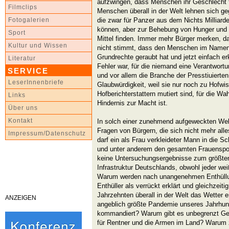
aufzwingen, dass Menschen ihr Geschlecht 
Filmclips
Menschen überall in der Welt lehnen sich g
die zwar für Panzer aus dem Nichts Milliard
Fotogalerien
können, aber zur Behebung von Hunger und D
Sport
Mittel finden. Immer mehr Bürger merken, 
Kultur und Wissen
nicht stimmt, dass den Menschen im Namen
Grundrechte geraubt hat und jetzt einfach e
Literatur
Fehler war, für die niemand eine Verantwort
SERVICE
und vor allem die Branche der Presstiuierte
LeserInnenbriefe
Glaubwürdigkeit, weil sie nur noch zu Hofwi
Hofberichterstattern mutiert sind, für die W
Links
Hindernis zur Macht ist.
Über uns
Kontakt
In solch einer zunehmend aufgeweckten Wel
Fragen von Bürgern, die sich nicht mehr all
Impressum/Datenschutz
darf ein als Frau verkleideter Mann in die S
und unter anderem den gesamten Frauenspor
keine Untersuchungsergebnisse zum größten
Infrastruktur Deutschlands, obwohl jeder we
Warum werden nach unangenehmen Enthüllu
Enthüller als verrückt erklärt und gleichzeit
Jahrzehnten überall in der Welt das Wetter
ANZEIGEN
angeblich größte Pandemie unseres Jahrhunde
kommandiert? Warum gibt es unbegrenzt Gel
für Rentner und die Armen im Land? Warum 