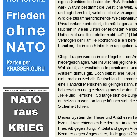
eigene Schlüsselindustrie der PKW-Produktio
war? Warum bestimmt die Westliche Welt, we
und legt dann fest, welche Tribut-Zahlunge
wird die zusammenbrechende Weltleitwähru
Privatbanken kontrolliert, die mächtiger als
tauchen in vielen Listen der reichsten Men
Rothschild und Rockefeller nicht auf? [1] Da
Vermögen der Familie Rothschild allein bere
Familien, die in den Statistiken angegeben w
Obige Fragen werden in der Regel mit der A
niedergeschlagen, wie inzwischen jegliche K
Wallstreet, am westlichen Imperialismus un
Antisemitismus gilt. Doch selbst jene Keule
nicht mehr außerhalb Deutschlands. Immer 
eine Handvoll Menschen es gelingen kann, 
beherrschen und gleichzeitig auszubeuten. Di
„Teile und Herrsche“. So lange sich die Bür
aufhetzen lassen, so lange können sich die s
Sicherheit fühlen.
Dieses System der These und Antithesen ha
Eva mit verschiedenen Kleidern bis in die h
Frau, Alt gegen Jung, Mittelstand gegen Arbe
Beamter gegen Angestellter, Jude gegen Chr