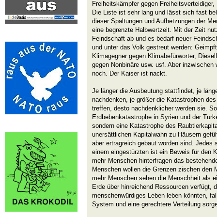
Freiheitskämpfer gegen Freiheitsverteidiger,
Die Liste ist sehr lang und lässt sich fast be
dieser Spaltungen und Aufhetzungen der Me
eine begrenzte Halbwertzeit. Mit der Zeit nut
Feindschaft ab und es bedarf neuer Feindscha
und unter das Volk gestreut werden: Geimpf
Klimagegner gegen Klimabefürworter, Dieself
gegen Nonbinäre usw. usf. Aber inzwischen 
noch. Der Kaiser ist nackt.
Je länger die Ausbeutung stattfindet, je län
nachdenken, je größer die Katastrophen de
treffen, desto nachdenklicher werden sie. So
Erdbebenkatastrophe in Syrien und der Türke
sondern eine Katastrophe des Raubtierkapita
unersättlichen Kapitalwahn zu Häusern geführ
aber ertragreich gebaut worden sind. Jedes
einem eingestürzten ist ein Beweis für den 
mehr Menschen hinterfragen das bestehen
Menschen wollen die Grenzen zischen den 
mehr Menschen sehen die Menschheit als ein
Erde über hinreichend Ressourcen verfügt, 
menschenwürdiges Leben leben könnten, fall
System und eine gerechtere Verteilung sorg