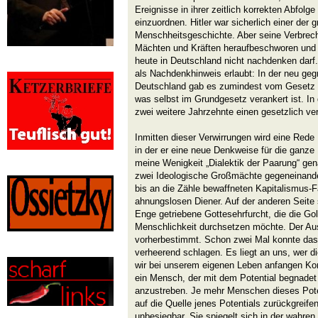
Ereignisse in ihrer zeitlich korrekten Abfolg
einzuordnen. Hitler war sicherlich einer der 
Menschheitsgeschichte. Aber seine Verbre
Mächten und Kräften heraufbeschworen und e
heute in Deutschland nicht nachdenken darf. 
als Nachdenkhinweis erlaubt: In der neu ge
Deutschland gab es zumindest vom Gesetz 
was selbst im Grundgesetz verankert ist. I
zwei weitere Jahrzehnte einen gesetzlich v
Inmitten dieser Verwirrungen wird eine Rede
in der er eine neue Denkweise für die ganze
meine Wenigkeit „Dialektik der Paarung“ gena
zwei Ideologische Großmächte gegeneinander
bis an die Zähle bewaffneten Kapitalismus-F
ahnungslosen Diener. Auf der anderen Seite 
Enge getriebene Gottesehrfurcht, die die Go
Menschlichkeit durchsetzen möchte. Der Au
vorherbestimmt. Schon zwei Mal konnte das 
verheerend schlagen. Es liegt an uns, wer 
wir bei unserem eigenen Leben anfangen Kon
ein Mensch, der mit dem Potential begnadet
anzustreben. Je mehr Menschen dieses Poten
auf die Quelle jenes Potentials zurückgreife
unbesiegbar. Sie spiegelt sich in der wahren