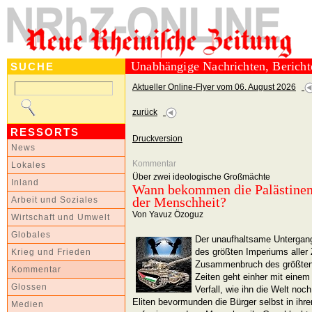
Unabhängige Nachrichten, Berich
SUCHE
Aktueller Online-Flyer vom 06. August 2026
zurück
RESSORTS
Druckversion
News
Kommentar
Lokales
Über zwei ideologische Großmächte
Inland
Wann bekommen die Palästinens
der Menschheit?
Arbeit und Soziales
Von Yavuz Özoguz
Wirtschaft und Umwelt
Globales
Der unaufhaltsame Untergang
des größten Imperiums aller 
Krieg und Frieden
Zusammenbruch des größten f
Kommentar
Zeiten geht einher mit einem 
Glossen
Verfall, wie ihn die Welt noc
Eliten bevormunden die Bürger selbst in ihr
Medien