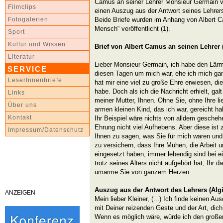
Camus an seiner Lehrer Monsieur Germain 
Filmclips
einen Auszug aus der Antwort seines Lehrers 
Beide Briefe wurden im Anhang von Albert 
Fotogalerien
Mensch“ veröffentlicht (1).
Sport
Kultur und Wissen
Brief von Albert Camus an seinen Lehrer
Literatur
Lieber Monsieur Germain, ich habe den Lärm 
SERVICE
diesen Tagen um mich war, ehe ich mich ga
LeserInnenbriefe
hat mir eine viel zu große Ehre erwiesen, di
habe. Doch als ich die Nachricht erhielt, ga
Links
meiner Mutter, Ihnen. Ohne Sie, ohne Ihre l
Über uns
armen kleinen Kind, das ich war, gereicht h
Kontakt
Ihr Beispiel wäre nichts von alldem gesche
Ehrung nicht viel Aufhebens. Aber diese ist
Impressum/Datenschutz
Ihnen zu sagen, was Sie für mich waren un
zu versichern, dass Ihre Mühen, die Arbeit u
eingesetzt haben, immer lebendig sind bei ei
trotz seines Alters nicht aufgehört hat, Ihr 
umarme Sie von ganzem Herzen.
Auszug aus der Antwort des Lehrers (Algie
ANZEIGEN
Mein lieber Kleiner, (...) Ich finde keinen Au
mit Deiner reizenden Geste und der Art, dic
Wenn es möglich wäre, würde ich den große