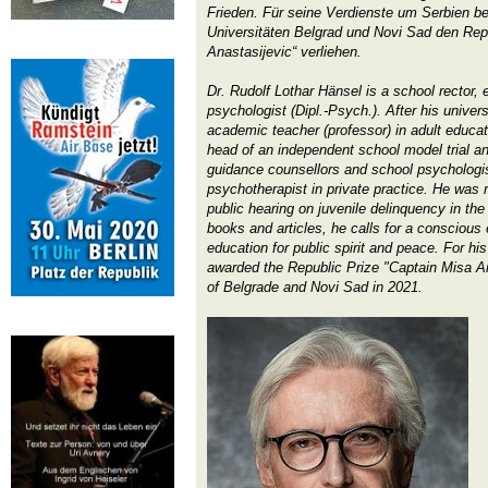
Frieden. Für seine Verdienste um Serbien 
Universitäten Belgrad und Novi Sad den Rep
Anastasijevic“ verliehen.
Dr. Rudolf Lothar Hänsel is a school rector, 
psychologist (Dipl.-Psych.). After his unive
academic teacher (professor) in adult educa
head of an independent school model trial an
guidance counsellors and school psychologis
psychotherapist in private practice. He was 
public hearing on juvenile delinquency in th
books and articles, he calls for a conscious
education for public spirit and peace. For hi
awarded the Republic Prize "Captain Misa An
of Belgrade and Novi Sad in 2021.