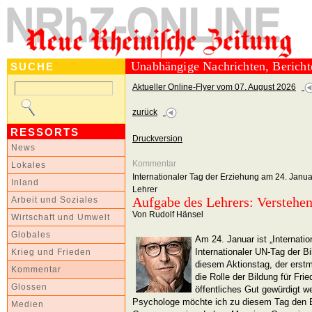
Unabhängige Nachrichten, Berich
SUCHE
Aktueller Online-Flyer vom 07. August 2026
zurück
RESSORTS
Druckversion
News
Kommentar
Lokales
Internationaler Tag der Erziehung am 24. Janua
Inland
Lehrer
Aufgabe des Lehrers: Verstehen
Arbeit und Soziales
Von Rudolf Hänsel
Wirtschaft und Umwelt
Globales
Am 24. Januar ist „Internatio
Internationaler UN-Tag der Bi
Krieg und Frieden
diesem Aktionstag, der erst
Kommentar
die Rolle der Bildung für Fr
Glossen
öffentliches Gut gewürdigt 
Psychologe möchte ich zu diesem Tag den Br
Medien