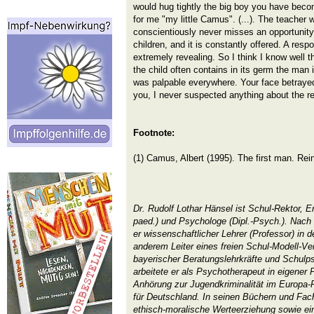
would hug tightly the big boy you have bec
for me "my little Camus". (...). The teacher 
conscientiously never misses an opportunity 
children, and it is constantly offered. A resp
extremely revealing. So I think I know well th
the child often contains in its germ the man 
was palpable everywhere. Your face betray
you, I never suspected anything about the real
Footnote:
(1) Camus, Albert (1995). The first man. Rei
Dr. Rudolf Lothar Hänsel ist Schul-Rektor, E
paed.) und Psychologe (Dipl.-Psych.). Nach 
er wissenschaftlicher Lehrer (Professor) in 
anderem Leiter eines freien Schul-Modell-Ve
bayerischer Beratungslehrkräfte und Schulp
arbeitete er als Psychotherapeut in eigener P
Anhörung zur Jugendkriminalität im Europa-P
für Deutschland. In seinen Büchern und Fach
ethisch-moralische Werteerziehung sowie e