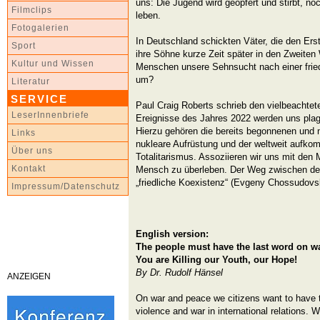
uns: Die Jugend wird geopfert und stirbt, n
Filmclips
leben.
Fotogalerien
In Deutschland schickten Väter, die den Erst
Sport
ihre Söhne kurze Zeit später in den Zweiten
Kultur und Wissen
Menschen unsere Sehnsucht nach einer friedl
um?
Literatur
SERVICE
Paul Craig Roberts schrieb den vielbeachtete
LeserInnenbriefe
Ereignisse des Jahres 2022 werden uns plage
Hierzu gehören die bereits begonnenen und n
Links
nukleare Aufrüstung und der weltweit auf
Über uns
Totalitarismus. Assoziieren wir uns mit de
Kontakt
Mensch zu überleben. Der Weg zwischen de
„friedliche Koexistenz“ (Evgeny Chossudovs
Impressum/Datenschutz
English version:
The people must have the last word on w
You are Killing our Youth, our Hope!
By Dr. Rudolf Hänsel
ANZEIGEN
On war and peace we citizens want to have 
violence and war in international relations.