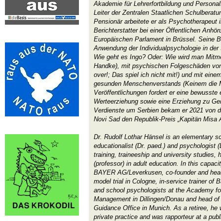
Akademie für Lehrerfortbildung und Personal
Leiter der Zentralen Staatlichen Schulberat
Pensionär arbeitete er als Psychotherapeut 
Berichterstatter bei einer Öffentlichen Anhör
Europäischen Parlament in Brüssel. Seine B
Anwendung der Individualpsychologie in der 
Wie geht es Ingo? Oder: Wie wird man Mitm
Handke), mit psychischen Folgeschäden von
over!; Das spiel ich nicht mit!) und mit ei
gesunden Menschenverstands (Keinem die M
Veröffentlichungen fordert er eine bewusste
Werteerziehung sowie eine Erziehung zu Gem
Verdienste um Serbien bekam er 2021 von d
Novi Sad den Republik-Preis „Kapitän Misa A
Dr. Rudolf Lothar Hänsel is an elementary sc
educationalist (Dr. paed.) and psychologist (D
training, traineeship and university studies,
(professor) in adult education. In this capaci
BAYER AG/Leverkusen, co-founder and head
model trial in Cologne, in-service trainer of
and school psychologists at the Academy fo
Management in Dillingen/Donau and head of 
Guidance Office in Munich. As a retiree, he
private practice and was rapporteur at a publ