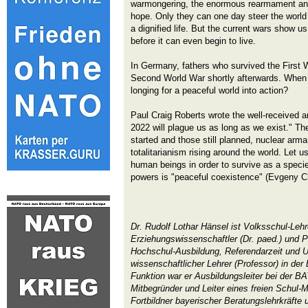
warmongering, the enormous rearmament and 
hope. Only they can one day steer the world
a dignified life. But the current wars show us
before it can even begin to live.
In Germany, fathers who survived the First W
Second World War shortly afterwards. When w
longing for a peaceful world into action?
Paul Craig Roberts wrote the well-received a
2022 will plague us as long as we exist." Th
started and those still planned, nuclear ar
totalitarianism rising around the world. Let u
human beings in order to survive as a speci
powers is "peaceful coexistence" (Evgeny 
Dr. Rudolf Lothar Hänsel ist Volksschul-Lehr
Erziehungswissenschaftler (Dr. paed.) und P
Hochschul-Ausbildung, Referendarzeit und U
wissenschaftlicher Lehrer (Professor) in der
Funktion war er Ausbildungsleiter bei der
Mitbegründer und Leiter eines freien Schul-
Fortbildner bayerischer Beratungslehrkräfte