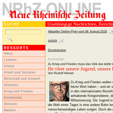
Unabhängige Nachrichten, Berich
SUCHE
Aktueller Online-Flyer vom 06. August 2026
zurück
RESSORTS
Druckversion
News
Kommentar
Lokales
Zu Krieg und Frieden muss das Volk das letzte
Inland
Ihr tötet unsere Jugend, unsere
Arbeit und Soziales
Von Rudolf Hänsel
Wirtschaft und Umwelt
Zu Krieg und Frieden wollen 
Globales
letzte Wort haben – und wir
in den internationalen Bezieh
Krieg und Frieden
anhaltende Kriegstreiberei, 
Kommentar
Militarisierung. Die Jugend i
Glossen
die Welt eines Tages in eine andere Bahn le
menschenwürdiges Leben sorgen. Doch die 
Medien