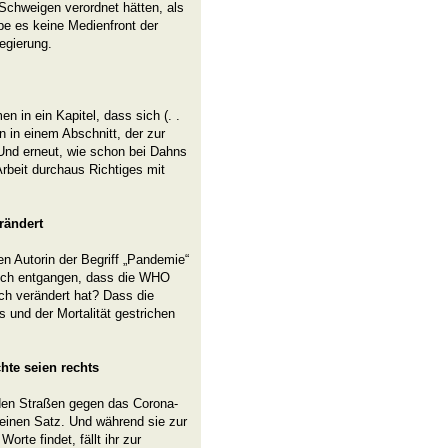
Schweigen verordnet hätten, als
be es keine Medienfront der
egierung.
in ein Kapitel, dass sich (. .
n in einem Abschnitt, der zur
 Und erneut, wie schon bei Dahns
rbeit durchaus Richtiges mit
rändert
n Autorin der Begriff „Pandemie“
klich entgangen, dass die WHO
ich verändert hat? Dass die
 und der Mortalität gestrichen
hte seien rechts
den Straßen gegen das Corona-
keinen Satz. Und während sie zur
rte findet, fällt ihr zur