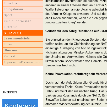
intellektuellen Inventar des deutschen Paz
Filmclips
anderen in einem Offenen Brief an Kanzler 
Waffenlieferungen an die Ukraine gefordert h
Fotogalerien
des Ukraine-Kriegs zu erwarten. Und auf den 
Sport
alle Fakten zusammen, wenn sie sich gege
Kultur und Wissen
„unprovozierten Krieg“ wendet.
Literatur
Gründe für den Krieg Russlands auf ukr
SERVICE
LeserInnenbriefe
Sie erinnert an den Krieg gegen Serbien, de
treffen sollte, an die Gipfelerklärung der NA
Links
einseitige Kündigung von Abrüstungskontrol
Über uns
Nichteinhaltung des Minsker-Abkommens dur
Kontakt
der Ukraine mit Atomwaffen. Nahezu alle Gr
ukrainischem Boden werden von Daniela Dahn
Impressum/Datenschutz
Beobachter freut sich.
Keine Provokation rechtfertigt ein Verbre
Doch nach der Aufzählung aller Gründe für 
verheerendes Fazit: „Keine Provokation recht
Dahn und meint den russischen Krieg. Das Wo
ANZEIGEN
Einkreisung Russlands durch die NATO, für 
Biowaffen-Laboren auf ukrainischem Boden 
atomaren Wiederbewaffnung der Ukraine –