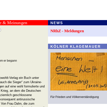
te & Meinungen
NEWS
NRhZ - Meldungen
KÖLNER KLAGEMAUER
rum er begann
z
owohlt-Verlag ein Buch unter
n auch die Sieger“ zum Ukraine-
en auf eine wohl formulierte und
m Krieg, an dem die Deutschen
e ziemlich geschlossene
Für Frieden und Völkerverständigung
onsequent antirussische
nd. Von Frau Dahn, die zum