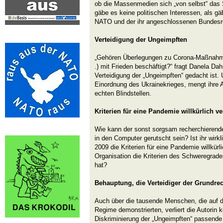
ob die Massenmedien sich „von selbst“ das 
gäbe es keine politischen Interessen, als gä
NATO und der ihr angeschlossenen Bundesr
Verteidigung der Ungeimpften
„Gehören Überlegungen zu Corona-Maßnahmen 
.) mit Frieden beschäftigt?“ fragt Danela Dah
Verteidigung der „Ungeimpften“ gedacht ist.
Einordnung des Ukrainekrieges, mengt ihre A
echten Blindstellen.
Kriterien für eine Pandemie willkürlich ve
Wie kann der sonst sorgsam recherchierende
in den Computer gerutscht sein? Ist ihr wir
2009 die Kriterien für eine Pandemie willkürl
Organisation die Kriterien des Schweregrades
hat?
Behauptung, die Verteidiger der Grundrec
Auch über die tausende Menschen, die auf 
Regime demonstrierten, verliert die Autorin 
Diskriminierung der „Ungeimpften“ passende Wo