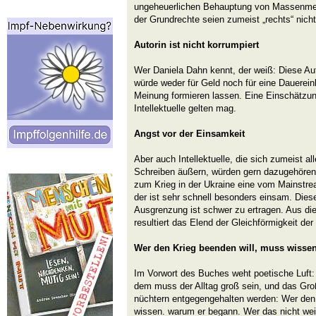
ungeheuerlichen Behauptung von Massenmedie
der Grundrechte seien zumeist „rechts“ nicht
Autorin ist nicht korrumpiert
Wer Daniela Dahn kennt, der weiß: Diese Auto
würde weder für Geld noch für eine Dauerein
Meinung formieren lassen. Eine Einschätzung
Intellektuelle gelten mag.
Angst vor der Einsamkeit
Aber auch Intellektuelle, die sich zumeist al
Schreiben äußern, würden gern dazugehöre
zum Krieg in der Ukraine eine vom Mainstr
der ist sehr schnell besonders einsam. Dies
Ausgrenzung ist schwer zu ertragen. Aus di
resultiert das Elend der Gleichförmigkeit der
Wer den Krieg beenden will, muss wisse
Im Vorwort des Buches weht poetische Luft: 
dem muss der Alltag groß sein, und das Gro
nüchtern entgegengehalten werden: Wer den
wissen. warum er begann. Wer das nicht wei