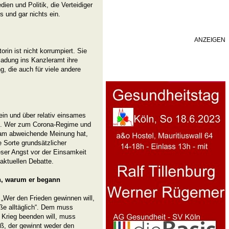
n und Politik, die Verteidiger
s und gar nichts ein.
ANZEIGEN
rin ist nicht korrumpiert. Sie
ladung ins Kanzleramt ihre
, die auch für viele andere
lein und über relativ einsames
n. Wer zum Corona-Regime und
eam abweichende Meinung hat,
e Sorte grundsätzlicher
eser Angst vor der Einsamkeit
 aktuellen Debatte.
n, warum er begann
„Wer den Frieden gewinnen will,
ße alltäglich“. Dem muss
 Krieg beenden will, muss
ß, der gewinnt weder den