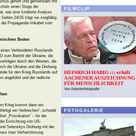
ifismus gehört und gemeinsam mit
Scholz einen Stopp der
FILMCLIP
at, war eine fundierte Analyse
Seiten 24/25 trägt sie sorgfältig
n die Propaganda-Vokabel vom
ainischem Boden
r einen Verbündeten Russlands
TO zum Beitritt der Ukraine, die
lverträgen durch den Westen, die
ch die Ukraine und die Drohung
HEINRICH HABIG ::: erhält
ünde für den Krieg Russlands auf
AACHENER AUSZEICHNUNG
 angeführt und der redliche
FÜR MENSCHLICHKEIT
Von Arbeiterfotografie
chen
den Krieg kommt dann ein
FOTOGALERIE
fertigt ein Verbrechen“, schreibt
rt „Provokation“ – für die
die Einrichtung von US-
und Selenskys Drohung mit der
 muss man Verharmlosung