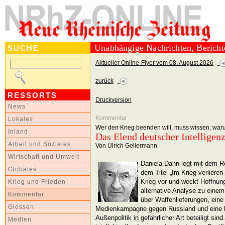
Unabhängige Nachrichten, Berich
SUCHE
Aktueller Online-Flyer vom 08. August 2026
zurück
RESSORTS
Druckversion
News
Kommentar
Lokales
Wer den Krieg beenden will, muss wissen, wa
Inland
Das Elend deutscher Intelligen
Arbeit und Soziales
Von Ulrich Gellermann
Wirtschaft und Umwelt
Daniela Dahn legt mit dem R
Globales
dem Titel „Im Krieg verliere
Krieg vor und weckt Hoffnung
Krieg und Frieden
alternative Analyse zu eine
Kommentar
über Waffenlieferungen, ein
Glossen
Medienkampagne gegen Russland und eine k
Außenpolitik in gefährlicher Art beteiligt si
Medien