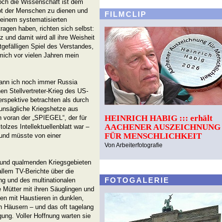
och die Wissenschaft ist dem
ot der Menschen zu dienen und
FILMCLIP
 einem systematisierten
agen haben, richten sich selbst:
z und damit wird all ihre Weisheit
gefälligen Spiel des Verstandes,
 mich vor vielen Jahren mein
kann ich noch immer Russia
 Stellvertreter-Krieg des US-
rspektive betrachten als durch
unsägliche Kriegshetze aus
HEINRICH HABIG ::: erhält
n voran der „SPIEGEL“, der für
AACHENER AUSZEICHNUNG
olzes Intellektuellenblatt war –
FÜR MENSCHLICHKEIT
 und müsste von einer
Von Arbeiterfotografie
en und qualmenden Kriegsgebieten
llem TV-Berichte über die
FOTOGALERIE
ng und des multinationalen
e Mütter mit ihren Säuglingen und
n mit Haustieren in dunklen,
 Häusern – und das oft tagelang
ung. Voller Hoffnung warten sie