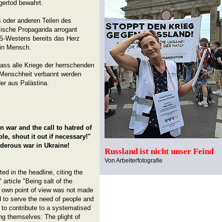
gertod bewahrt.
oder anderen Teilen des
sische Propaganda arrogant
S-Westens bereits das Herz
ein Mensch.
dass alle Kriege der herrschenden
 Menschheit verbannt werden
er aus Palästina.
 war and the call to hatred of
ble, shout it out if necessary!"
rderous war in Ukraine!
Russland ist nicht unser Feind
Von Arbeiterfotografie
ed in the headline, citing the
article "Being salt of the
 my own point of view was not made
ed to serve the need of people and
 to contribute to a systematised
ng themselves: The plight of