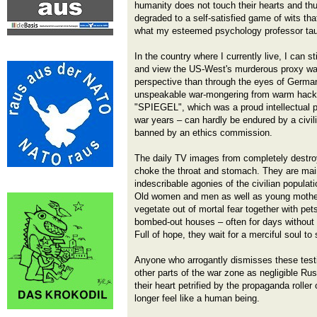
humanity does not touch their hearts and thu
degraded to a self-satisfied game of wits t
what my esteemed psychology professor ta
In the country where I currently live, I can 
and view the US-West's murderous proxy war 
perspective than through the eyes of Germa
unspeakable war-mongering from warm hacks' 
"SPIEGEL", which was a proud intellectual pa
war years – can hardly be endured by a civi
banned by an ethics commission.
The daily TV images from completely destr
choke the throat and stomach. They are mai
indescribable agonies of the civilian populati
Old women and men as well as young mothers
vegetate out of mortal fear together with p
bombed-out houses – often for days without 
Full of hope, they wait for a merciful soul t
Anyone who arrogantly dismisses these tes
other parts of the war zone as negligible R
their heart petrified by the propaganda rolle
longer feel like a human being.