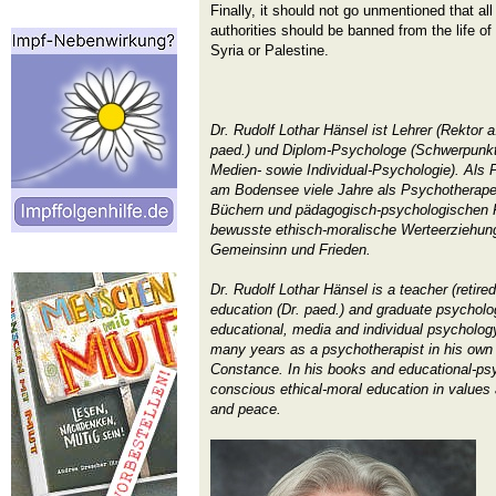
Finally, it should not go unmentioned that al
authorities should be banned from the life o
Syria or Palestine.
Dr. Rudolf Lothar Hänsel ist Lehrer (Rektor a
paed.) und Diplom-Psychologe (Schwerpunkte
Medien- sowie Individual-Psychologie). Als P
am Bodensee viele Jahre als Psychotherapeut
Büchern und pädagogisch-psychologischen Fa
bewusste ethisch-moralische Werteerziehun
Gemeinsinn und Frieden.
Dr. Rudolf Lothar Hänsel is a teacher (retire
education (Dr. paed.) and graduate psychologi
educational, media and individual psychology
many years as a psychotherapist in his own 
Constance. In his books and educational-psyc
conscious ethical-moral education in values a
and peace.