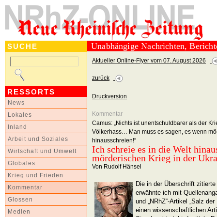
Unabhängige Nachrichten, Berich
SUCHE
Aktueller Online-Flyer vom 07. August 2026
zurück
RESSORTS
Druckversion
News
Kommentar
Lokales
Camus: „Nichts ist unentschuldbarer als der Kr
Inland
Völkerhass… Man muss es sagen, es wenn mögl
Arbeit und Soziales
hinausschreien!“
Ich schreie es in die Welt hinau
Wirtschaft und Umwelt
mörderischen Krieg in der Ukra
Globales
Von Rudolf Hänsel
Krieg und Frieden
Die in der Überschrift zitie
Kommentar
erwähnte ich mit Quellenanga
Glossen
und „NRhZ“-Artikel „Salz de
einen wissenschaftlichen Art
Medien