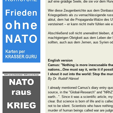
auf eine gnädige Seele, die sie vor dem Hun
Wer diese Zeugenberichte aus dem Donbass 
Kriegsgebiets als zu vernachlässigende rus
abtut, dem hat die Propaganda-Walze des U
versteinert – er kann nicht mehr fühlen wie 
Abschließend soll nicht unerwähnt bleiben, 
machtgierigen Obrigkeit aus dem Leben der
sollten, auch aus dem Jemen, aus Syrien od
English version
Camus: "Nothing is more inexcusable than
nations...One must say it, write it if possi
I shout it out into the world: Stop the mu
By Dr. Rudolf Hänsel
I already mentioned Camus's diary entry quot
source, in the "Global-Research" and "NRhZ" 
earth...". Since it was a scientific article,
clear. But science is born of life and is call
not to be silent. Scientists who have nothing
murder of human beings called war are judgi