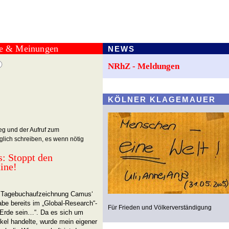
te & Meinungen
NEWS
NRhZ - Meldungen
KÖLNER KLAGEMAUER
ieg und der Aufruf zum
ich schreiben, es wenn nötig
s: Stoppt den
ine!
rte Tagebuchaufzeichnung Camus‘
be bereits im „Global-Research“-
Für Frieden und Völkerverständigung
r Erde sein…“. Da es sich um
ikel handelte, wurde mein eigener