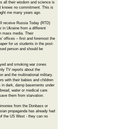
s all their wisdom and science is
hat knows no commitment. This is
ught me many years ago.
still receive Russia Today (RTD)
in Ukraine from a different
n mass media. Their
offices – first and foremost the
per for us students in the post-
lised person and should be
oyed and smoking war zones
nly TV reports about the
on and the multinational military.
 with their babies and children
ets in dark, damp basements under
bread, water or medical care.
o save them from starvation.
timonies from the Donbass or
ussian propaganda has already had
r of the US West - they can no