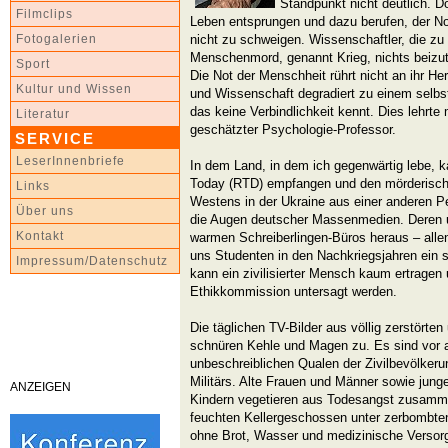
Standpunkt nicht deutlich. D
Filmclips
Leben entsprungen und dazu berufen, der N
nicht zu schweigen. Wissenschaftler, die zu
Fotogalerien
Menschenmord, genannt Krieg, nichts beizutr
Sport
Die Not der Menschheit rührt nicht an ihr Her
Kultur und Wissen
und Wissenschaft degradiert zu einem selbst
das keine Verbindlichkeit kennt. Dies lehrte
Literatur
geschätzter Psychologie-Professor.
SERVICE
LeserInnenbriefe
In dem Land, in dem ich gegenwärtig lebe, 
Today (RTD) empfangen und den mörderischen
Links
Westens in der Ukraine aus einer anderen Pe
Über uns
die Augen deutscher Massenmedien. Deren 
Kontakt
warmen Schreiberlingen-Büros heraus – alle
uns Studenten in den Nachkriegsjahren ein st
Impressum/Datenschutz
kann ein zivilisierter Mensch kaum ertragen
Ethikkommission untersagt werden.
Die täglichen TV-Bilder aus völlig zerstört
schnüren Kehle und Magen zu. Es sind vor a
unbeschreiblichen Qualen der Zivilbevölkeru
Militärs. Alte Frauen und Männer sowie jung
ANZEIGEN
Kindern vegetieren aus Todesangst zusamme
feuchten Kellergeschossen unter zerbombten
ohne Brot, Wasser und medizinische Versorg