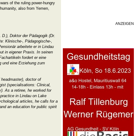
l wars of the ruling power-hungry
f humanity, also from Yemen,
ANZEIGEN
. D.), Doktor der Pädagogik (Dr.
: Klinische-, Pädagogische-,
ensionär arbeitete er in Lindau
 in eigener Praxis. In seinen
chartikeln fordert er eine
g und eine Erziehung zum
d headmaster), doctor of
st (specialisations: Clinical,
). As a retiree, he worked for
practice in Lindau on Lake
hological articles, he calls for a
nd an education for public spirit