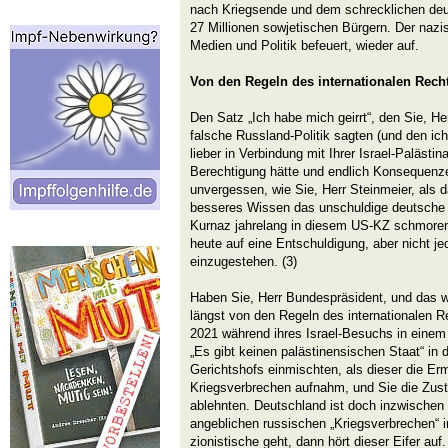
nach Kriegsende und dem schrecklichen de
27 Millionen sowjetischen Bürgern. Der nazi
Medien und Politik befeuert, wieder auf.
Von den Regeln des internationalen Rec
Den Satz „Ich habe mich geirrt“, den Sie, Her
falsche Russland-Politik sagten (und den ich 
lieber in Verbindung mit Ihrer Israel-Palästin
Berechtigung hätte und endlich Konsequenzen
unvergessen, wie Sie, Herr Steinmeier, als 
besseres Wissen das unschuldige deutsche
Kurnaz jahrelang in diesem US-KZ schmoren 
heute auf eine Entschuldigung, aber nicht je
einzugestehen. (3)
Haben Sie, Herr Bundespräsident, und das we
längst von den Regeln des internationalen R
2021 während ihres Israel-Besuchs in einem
„Es gibt keinen palästinensischen Staat“ in d
Gerichtshofs einmischten, als dieser die Erm
Kriegsverbrechen aufnahm, und Sie die Zust
ablehnten. Deutschland ist doch inzwischen s
angeblichen russischen „Kriegsverbrechen“ 
zionistische geht, dann hört dieser Eifer auf.