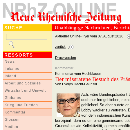
Unabhängige Nachrichten, Berich
SUCHE
Aktueller Online-Flyer vom 07. August 2026
zurück
RESSORTS
Druckversion
News
Kommentar
Lokales
Kommentar vom Hochblauen
Inland
Der missratene Besuch des Prä
Arbeit und Soziales
Von Evelyn Hecht-Galinski
Wirtschaft und Umwelt
Ach, wäre Bundespräsident S
Globales
doch nur ferngeblieben; sein
geblieben! So aber nutzte er 
Krieg und Frieden
Lobby wacker zu vertreten. 
Kommentar
von dem indonesischen Künst
Glossen
konzipiert, dem es um eine gemeinsame Leb
Grundsätze wie Kollektivität, gemeinschaft
Medien