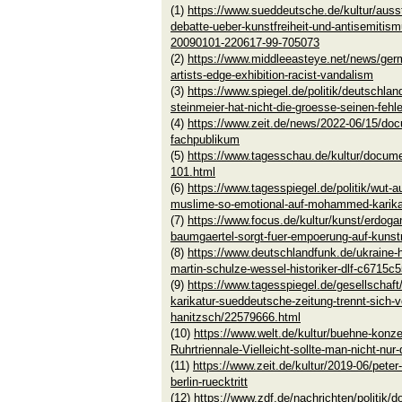
(1)
https://www.sueddeutsche.de/kultur/auss
debatte-ueber-kunstfreiheit-und-antisemiti
20090101-220617-99-705073
(2)
https://www.middleeasteye.net/news/ger
artists-edge-exhibition-racist-vandalism
(3)
https://www.spiegel.de/politik/deutschlan
steinmeier-hat-nicht-die-groesse-seinen-feh
(4)
https://www.zeit.de/news/2022-06/15/docu
fachpublikum
(5)
https://www.tagesschau.de/kultur/docume
101.html
(6)
https://www.tagesspiegel.de/politik/wut-
muslime-so-emotional-auf-mohammed-karika
(7)
https://www.focus.de/kultur/kunst/erdog
baumgaertel-sorgt-fuer-empoerung-auf-kun
(8)
https://www.deutschlandfunk.de/ukraine-hi
martin-schulze-wessel-historiker-dlf-c6715c
(9)
https://www.tagesspiegel.de/gesellschaf
karikatur-sueddeutsche-zeitung-trennt-sich-v
hanitzsch/22579666.html
(10)
https://www.welt.de/kultur/buehne-konz
Ruhrtriennale-Vielleicht-sollte-man-nicht-nur
(11)
https://www.zeit.de/kultur/2019-06/pet
berlin-ruecktritt
(12)
https://www.zdf.de/nachrichten/politik/