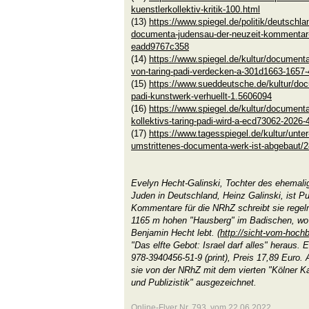
kuenstlerkollektiv-kritik-100.html
(13)
https://www.spiegel.de/politik/deutschlan
documenta-judensau-der-neuzeit-kommentar-
eadd9767c358
(14)
https://www.spiegel.de/kultur/documenta
von-taring-padi-verdecken-a-301d1663-1657
(15)
https://www.sueddeutsche.de/kultur/doc
padi-kunstwerk-verhuellt-1.5606094
(16)
https://www.spiegel.de/kultur/document
kollektivs-taring-padi-wird-a-ecd73062-2026
(17)
https://www.tagesspiegel.de/kultur/unter-
umstrittenes-documenta-werk-ist-abgebaut/
Evelyn Hecht-Galinski, Tochter des ehemalig
Juden in Deutschland, Heinz Galinski, ist Pub
Kommentare für die NRhZ schreibt sie rege
1165 m hohen "Hausberg" im Badischen, wo
Benjamin Hecht lebt. (
http://sicht-vom-hoch
"Das elfte Gebot: Israel darf alles" heraus.
978-3940456-51-9 (print), Preis 17,89 Euro
sie von der NRhZ mit dem vierten "Kölner Kar
und Publizistik" ausgezeichnet.
Online-Flyer Nr. 793 vom 22.06.2022