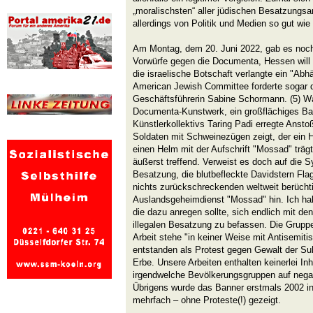
„moralischsten“ aller jüdischen Besatzungsa
allerdings von Politik und Medien so gut wie
Am Montag, dem 20. Juni 2022, gab es noch
Vorwürfe gegen die Documenta, Hessen will 
die israelische Botschaft verlangte ein "Ab
American Jewish Committee forderte sogar 
Geschäftsführerin Sabine Schormann. (5) W
Documenta-Kunstwerk, ein großflächiges Ba
Künstlerkollektivs Taring Padi erregte Ansto
Soldaten mit Schweinezügen zeigt, der ein 
einen Helm mit der Aufschrift "Mossad" träg
äußerst treffend. Verweist es doch auf die S
Besatzung, die blutbefleckte Davidstern Fla
nichts zurückschreckenden weltweit berüchti
Auslandsgeheimdienst "Mossad" hin. Ich halt
die dazu anregen sollte, sich endlich mit d
illegalen Besatzung zu befassen. Die Gruppe 
Arbeit stehe "in keiner Weise mit Antisemiti
entstanden als Protest gegen Gewalt der Suha
Erbe. Unsere Arbeiten enthalten keinerlei Inh
irgendwelche Bevölkerungsgruppen auf negat
Übrigens wurde das Banner erstmals 2002 in
mehrfach – ohne Proteste(!) gezeigt.