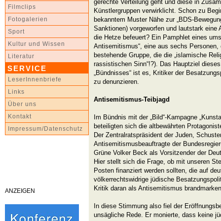
gerechte Verteilung geht und diese in Zusam
Filmclips
Künstlergruppen verwirklicht. Schon zu Beg
bekanntem Muster Nähe zur „BDS-Bewegung“
Fotogalerien
Sanktionen) vorgeworfen und lautstark eine 
Sport
die Hetze befeuert? Ein Pamphlet eines ums
Kultur und Wissen
Antisemitismus“, eine aus sechs Personen, 
bestehende Gruppe, die die „islamische Relig
Literatur
rassistischen Sinn“!?). Das Hauptziel dieses 
SERVICE
„Bündnisses“ ist es, Kritiker der Besatzungsp
LeserInnenbriefe
zu denunzieren.
Links
Antisemitismus-Teibjagd
Über uns
Kontakt
Im Bündnis mit der „Bild“-Kampagne „Kunsta
beteiligten sich die altbewährten Protagonis
Impressum/Datenschutz
Der Zentralratspräsident der Juden, Schuster
Antisemitismusbeauftragte der Bundesregieru
Grüne Volker Beck als Vorsitzender der Deut
Hier stellt sich die Frage, ob mit unseren S
Posten finanziert werden sollten, die auf d
völkerrechtswidrige jüdische Besatzungspolit
Kritik daran als Antisemitismus brandmarken
ANZEIGEN
In diese Stimmung also fiel der Eröffnungs
unsägliche Rede. Er monierte, dass keine jü