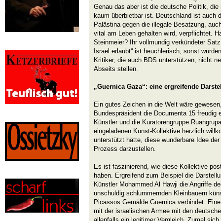
Genau das aber ist die deutsche Politik, die
kaum überbietbar ist. Deutschland ist auch d
Palästina gegen die illegale Besatzung, auc
vital am Leben gehalten wird, verpflichtet. 
Steinmeier? Ihr vollmundig verkündeter Satz „
Israel erlaubt“ ist heuchlerisch, sonst würde
Kritiker, die auch BDS unterstützen, nicht n
Abseits stellen.
„Guernica Gaza“: eine ergreifende Darste
Ein gutes Zeichen in die Welt wäre gewesen
Bundespräsident die Documenta 15 freudig er
Künstler und die Kuratorengruppe Ruangrupa
eingeladenen Kunst-Kollektive herzlich wil
unterstützt hätte, diese wunderbare Idee de
Prozess darzustellen.
Es ist faszinierend, wie diese Kollektive post
haben. Ergreifend zum Beispiel die Darstellu
Künstler Mohammed Al Hawji die Angriffe des 
unschuldig schlummernden Kleinbauern künstl
Picassos Gemälde Guernica verbindet. Eine 
mit der israelischen Armee mit den deutsche
allenfalls ein legitimer Vergleich. Zumal sich