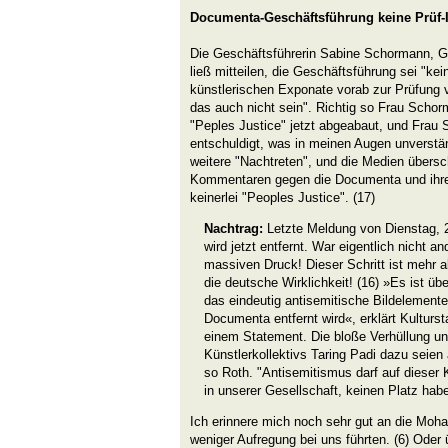
Documenta-Geschäftsführung keine Prüf-I
Die Geschäftsführerin Sabine Schormann, Ge
ließ mitteilen, die Geschäftsführung sei "kei
künstlerischen Exponate vorab zur Prüfung 
das auch nicht sein". Richtig so Frau Scho
"Peples Justice" jetzt abgeabaut, und Frau
entschuldigt, was in meinen Augen unverstän
weitere "Nachtreten", und die Medien übersc
Kommentaren gegen die Documenta und ihre L
keinerlei "Peoples Justice". (17)
Nachtrag:
Letzte Meldung von Dienstag, 
wird jetzt entfernt. War eigentlich nicht a
massiven Druck! Dieser Schritt ist mehr al
die deutsche Wirklichkeit! (16) »Es ist üb
das eindeutig antisemitische Bildelemente 
Documenta entfernt wird«, erklärt Kulturst
einem Statement. Die bloße Verhüllung un
Künstlerkollektivs Taring Padi dazu seien
so Roth. "Antisemitismus darf auf dieser
in unserer Gesellschaft, keinen Platz hab
Ich erinnere mich noch sehr gut an die Moh
weniger Aufregung bei uns führten. (6) Oder