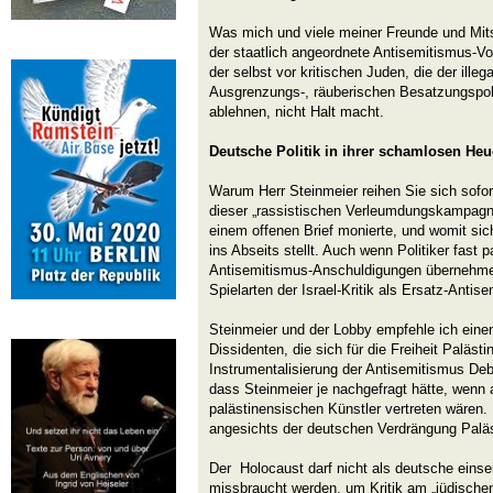
Was mich und viele meiner Freunde und Mitstr
der staatlich angeordnete Antisemitismus-V
der selbst vor kritischen Juden, die der illeg
Ausgrenzungs-, räuberischen Besatzungspoli
ablehnen, nicht Halt macht.
Deutsche Politik in ihrer schamlosen He
Warum Herr Steinmeier reihen Sie sich sofort
dieser „rassistischen Verleumdungskampagn
einem offenen Brief monierte, und womit sic
ins Abseits stellt. Auch wenn Politiker fast p
Antisemitismus-Anschuldigungen übernehmen
Spielarten der Israel-Kritik als Ersatz-Antis
Steinmeier und der Lobby empfehle ich einen
Dissidenten, die sich für die Freiheit Paläst
Instrumentalisierung der Antisemitismus Deb
dass Steinmeier je nachgefragt hätte, wenn
palästinensischen Künstler vertreten wären. 
angesichts der deutschen Verdrängung Palä
Der Holocaust darf nicht als deutsche einse
missbraucht werden, um Kritik am „jüdischen