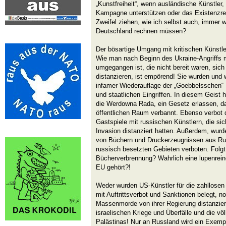
„Kunstfreiheit“, wenn ausländische Künstler,
Kampagne unterstützen oder das Existenzrec
Zweifel ziehen, wie ich selbst auch, immer
Deutschland rechnen müssen?
Der bösartige Umgang mit kritischen Künstle
Wie man nach Beginn des Ukraine-Angriffs m
umgegangen ist, die nicht bereit waren, sic
distanzieren, ist empörend! Sie wurden und
infamer Wiederauflage der „Goebbelsschen“ K
und staatlichen Eingriffen. In diesem Geist 
die Werdowna Rada, ein Gesetz erlassen, d
öffentlichen Raum verbannt. Ebenso verbo
Gastspiele mit russischen Künstlern, die sic
Invasion distanziert hatten. Außerdem, wurde
von Büchern und Druckerzeugnissen aus Ru
russisch besetzten Gebieten verboten. Folgt
Bücherverbrennung? Wahrlich eine lupenreine
EU gehört?!
Weder wurden US-Künstler für die zahllos
mit Auftrittsverbot und Sanktionen belegt, n
Massenmorde von ihrer Regierung distanzieren
israelischen Kriege und Überfälle und die v
Palästinas! Nur an Russland wird ein Exempe