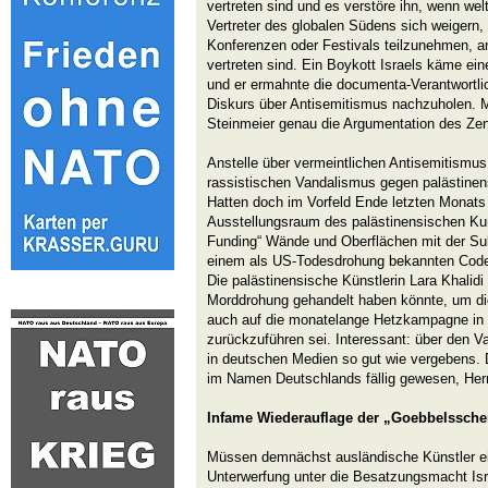
vertreten sind und es verstöre ihn, wenn wel
Vertreter des globalen Südens sich weigern,
Konferenzen oder Festivals teilzunehmen, an
vertreten sind. Ein Boykott Israels käme ein
und er ermahnte die documenta-Verantwortli
Diskurs über Antisemitismus nachzuholen. 
Steinmeier genau die Argumentation des Zent
Anstelle über vermeintlichen Antisemitismus
rassistischen Vandalismus gegen palästinen
Hatten doch im Vorfeld Ende letzten Monats
Ausstellungsraum des palästinensischen Kun
Funding“ Wände und Oberflächen mit der Su
einem als US-Todesdrohung bekannten Code „
Die palästinensische Künstlerin Lara Khalid
Morddrohung gehandelt haben könnte, um die
auch auf die monatelange Hetzkampagne in
zurückzuführen sei. Interessant: über den
in deutschen Medien so gut wie vergebens. 
im Namen Deutschlands fällig gewesen, Herr
Infame Wiederauflage der „Goebbelsschen
Müssen demnächst ausländische Künstler ein
Unterwerfung unter die Besatzungsmacht Isr