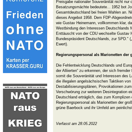
Preisgabe nationaler Souveränität nicht nur 
Besatzungsmächte bedeutete... 1952 bot Jose
Gesamtdeutschland bei freien Wahlen an. Ni
dieses Angebot 1958. Dem FDP-Abgeordnet
wie Gustav Heinemann, vollkommen klar, dass
Westbindung den Interessen Deutschlands 
Enttäuscht von der CDU wechselte Gustav H
Bundespräsident Deutschlands, zur SPD." („
Ewert).
Regierungspersonal als Marionetten der
Die Fehlentwicklung Deutschlands und Europ
der Alliierten“ zu erkennen, der sich fremde
somit die Souveränität und Interessen des L
die illegalen angelsächsischen Taktiken von
Destabilisierungsplänen, Provokationen zum
Verschwörung zur weiteren Desintegration ei
Deutschland erträglich, das zum Komplizen 
Regierungspersonal als Marionetten der gro
grüne Baerbock und ihr Umfeld am peinlichst
Verfasst am 28.05.2022