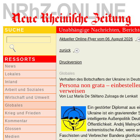
Unabhängige Nachrichten, Berich
SUCHE
Aktueller Online-Flyer vom 06. August 2026
zurück
RESSORTS
Druckversion
News
Globales
Lokales
Verhalten des Botschafters der Ukraine in Deut
Inland
Persona non grata – einbestell
verweisen
Arbeit und Soziales
Von Luz María De Stéfano Zuloaga de Lenkait
Wirtschaft und Umwelt
Globales
Ein gestörter Diplomat aus e
Ukraine ist ein gravierender 
Krieg und Frieden
intelligente Außenpolitik Deu
Kommentar
Öffentlichkeit. Andrij Melnyc
Glossen
extremistische Ader, wenn e
Faschisten und Verbrecher Bandera glorifiz
Medien