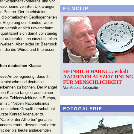
er Sicherheitskonferenz und vor
se, seine verirrten Erklärungen
FILMCLIP
e Person. Der faschistoide
le diplomatischen Gepflogenheiten
er Regierung des Landes, wo er
ssen verhält er sich unverschämt
alifiziert sich damit vollständig
st aufgerufen, ihn einzubestellen
weisen. Aber leider ist Baerbock
in, die die Würde und Interessen
chen deutschen Klasse
HEINRICH HABIG ::: erhält
AACHENER AUSZEICHNUNG
ese Ampelregierung, dass ihr
FÜR MENSCHLICHKEIT
e ukrainische und deutsche
 erkennen zu können. Der Mangel
Von Arbeiterfotografie
hen Klasse tangiert auch einen
r die Fehlentwicklung in Europa,
hen ist. "Neben Nationalismus,
FOTOGALERIE
 deutschen Gewaltherrschaft ist
tützte Konrad Adenauer zu
anzler der Alliierten' genannt
Landesverrats, dessen implizierte
mit der bis heute andauernden