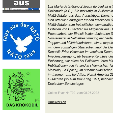
Luz María de Stéfano Zuloaga de Lenkait ist
Diplomatin (a.D.). Sie war tätig im Außenmin
Militärdiktatur aus dem Auswärtigen Dienst 
sich öffentlich engagiert für den friedlichen
Militärdiktatur zum freiheitlichen demokratis
Erstellen von Gutachten für Mitglieder des
Pressearbeit, die Einheit beider deutschen S
Souveränität in Selbstbestimmung der beiden
Truppen und Militärbündnissen, einen resp
mit dem vormaligen Staatsoberhaupt der D
Republik Erich Honecker im vereinten Deutsc
Friedensbewegung, für bessere Kenntnis des
Einhaltung, vor allem bei Politikern, ihren M
Publikationen von ihr sind in chilenischen T
Mercurio, La Epoca), im südamerikanischen M
im Internet, u.a. bei Attac, Portal Amerika 21
Gutachten (so zum Irak-Krieg 1991) befinden 
Deutschen Bundestages.
Online-Flyer Nr. 792 vom 08.06.2022
Druckversion