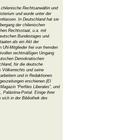
 chilenische Rechtsanwältin und
isterium und wurde unter der
entlassen. In Deutschland hat sie
 Übergang der chilenischen
chen Rechtsstaat, u.a. mit
 Deutschen Bundestages und
taaten als ein Akt der
 UN-Mitglieder frei von fremden
ektvollen rechtmäßigen Umgang
eutschen Demokratischen
hland, für die deutsche
 Völkerrechts und seine
itarbeitern und in Redaktionen.
ageszeitungen erschienen (El
agazin “Perfiles Liberales”, und
, Palästina-Portal. Einige ihrer
sich in der Bibliothek des