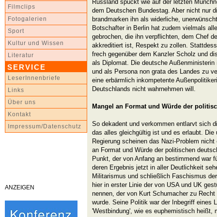
Russland spuckt wie auf der letzten Münchn
Filmclips
dem Deutschen Bundestag. Aber nicht nur die
brandmarken ihn als widerliche, unerwünscht
Fotogalerien
Botschafter in Berlin hat zudem vielmals al
Sport
gebrochen, die ihn verpflichten, dem Chef d
Kultur und Wissen
akkreditiert ist, Respekt zu zollen. Stattde
frech gegenüber dem Kanzler Scholz und disqu
Literatur
als Diplomat. Die deutsche Außenministerin i
SERVICE
und als Persona non grata des Landes zu ver
LeserInnenbriefe
eine erbärmlich inkompetente Außenpolitiker
Deutschlands nicht wahrnehmen will.
Links
Über uns
Mangel an Format und Würde der politis
Kontakt
So dekadent und verkommen entlarvt sich di
Impressum/Datenschutz
das alles gleichgültig ist und es erlaubt. Di
Regierung scheinen das Nazi-Problem nicht
an Format und Würde der politischen deutsc
Punkt, der von Anfang an bestimmend war fü
deren Ergebnis jetzt in aller Deutlichkeit se
Militarismus und schließlich Faschismus der
hier in erster Linie der von USA und UK ges
ANZEIGEN
nennen, der von Kurt Schumacher zu Recht 'K
wurde. Seine Politik war der Inbegriff eines 
'Westbindung', wie es euphemistisch heißt, 