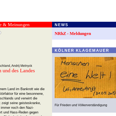
te & Meinungen
NEWS
NRhZ - Meldungen
KÖLNER KLAGEMAUER
schland, Andrij Melnyck
en und des Landes
inem Land im Bankrott wie die
Störfaktor für eine besonnene,
tschlands und verwirrt die
k zeigt seine geisteskranke,
Für Frieden und Völkerverständigung
r immer noch den Nazi-
iert und Hass-Reden gegen