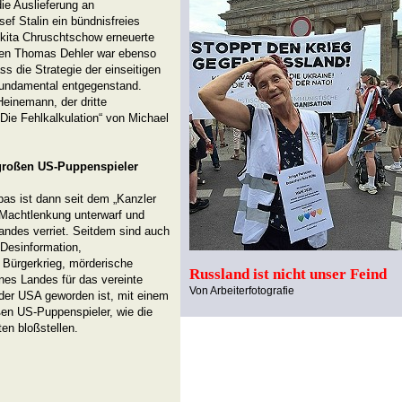
die Auslieferung an
f Stalin ein bündnisfreies
kita Chruschtschow erneuerte
en Thomas Dehler war ebenso
 die Strategie der einseitigen
fundamental entgegenstand.
einemann, der dritte
Die Fehlkalkulation“ von Michael
 großen US-Puppenspieler
as ist dann seit dem „Kanzler
r Machtlenkung unterwarf und
andes verriet. Seitdem sind auch
 Desinformation,
 Bürgerkrieg, mörderische
Russland ist nicht unser Feind
nes Landes für das vereinte
Von Arbeiterfotografie
der USA geworden ist, mit einem
ßen US-Puppenspieler, wie die
en bloßstellen.