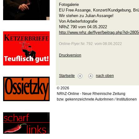
Fotogalerie
EU Free Assange, Konzert/Kundgebung, Brüs
Wir stehen zu Julian Assange!
Von Arbeiterfotografie
NRhZ 790 vom 04.05.2022
http://www.nrhz.de/flyer/beitrag.php?id=280
Online-Flyer Nr. 792 vom 08.06.2022
Druckversion
Startseite
nach oben
© 2026
NRhZ-Online - Neue Rheinische Zeitung
bzw. gekennzeichnete AutorInnen / Institutionen