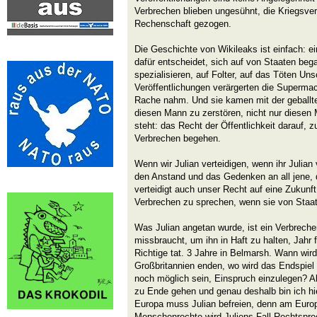
Verbrechen blieben ungesühnt, die Kriegsver
Rechenschaft gezogen.
Die Geschichte von Wikileaks ist einfach: ein
dafür entscheidet, sich auf von Staaten be
spezialisieren, auf Folter, auf das Töten Un
Veröffentlichungen verärgerten die Superma
Rache nahm. Und sie kamen mit der geballt
diesen Mann zu zerstören, nicht nur diesen 
steht: das Recht der Öffentlichkeit darauf, 
Verbrechen begehen.
Wenn wir Julian verteidigen, wenn ihr Julian ve
den Anstand und das Gedenken an all jene, d
verteidigt auch unser Recht auf eine Zukunft, i
Verbrechen zu sprechen, wenn sie von Staa
Was Julian angetan wurde, ist ein Verbrech
missbraucht, um ihn in Haft zu halten, Jahr f
Richtige tat. 3 Jahre in Belmarsh. Wann wir
Großbritannien enden, wo wird das Endspiel 
noch möglich sein, Einspruch einzulegen? Ab
zu Ende gehen und genau deshalb bin ich hie
Europa muss Julian befreien, denn am Europ
Menschenrechte wird Juliens Fall Rechtspr