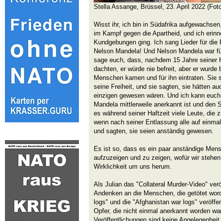
Stella Assange, Brüssel, 23. April 2022 (Foto
Wisst ihr, ich bin in Südafrika aufgewachsen
im Kampf gegen die Apartheid, und ich erinn
Kundgebungen ging. Ich sang Lieder für die Fr
Nelson Mandela! Und Nelson Mandela war fü
sage euch, dass, nachdem 15 Jahre seiner
dachten, er würde nie befreit, aber er wurde b
Menschen kamen und für ihn eintraten. Sie s
seine Freiheit, und sie sagten, sie hätten a
einzigen gewesen wären. Und ich kann euc
Mandela mittlerweile anerkannt ist und den S
es während seiner Haftzeit viele Leute, die
wenn nach seiner Entlassung alle auf einmal
und sagten, sie seien anständig gewesen.
Es ist so, dass es ein paar anständige Me
aufzuzeigen und zu zeigen, wofür wir stehen
Wirklichkeit um uns herum.
Als Julian das "Collateral Murder-Video" veröf
Andenken an die Menschen, die getötet worde
logs" und die "Afghanistan war logs" veröffe
Opfer, die nicht einmal anerkannt worden wa
Veröffentlichungen sind keine Angelegenheit