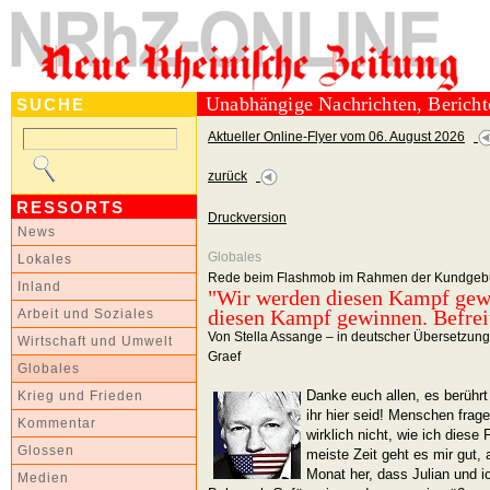
Unabhängige Nachrichten, Berich
SUCHE
Aktueller Online-Flyer vom 06. August 2026
zurück
RESSORTS
Druckversion
News
Globales
Lokales
Rede beim Flashmob im Rahmen der Kundgebun
Inland
"Wir werden diesen Kampf gew
diesen Kampf gewinnen. Befreit
Arbeit und Soziales
Von Stella Assange – in deutscher Übersetzung
Wirtschaft und Umwelt
Graef
Globales
Danke euch allen, es berührt
Krieg und Frieden
ihr hier seid! Menschen frage
Kommentar
wirklich nicht, wie ich diese
Glossen
meiste Zeit geht es mir gut, 
Monat her, dass Julian und i
Medien