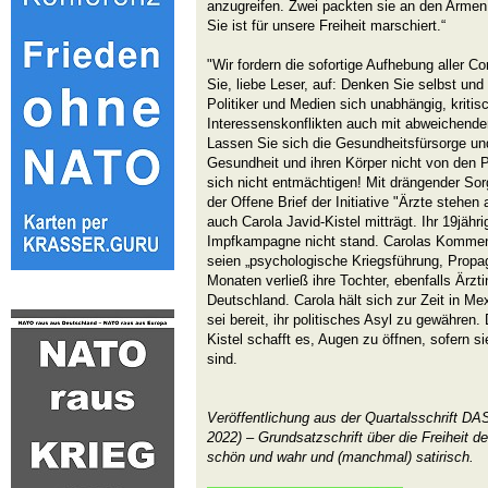
anzugreifen. Zwei packten sie an den Armen 
Sie ist für unsere Freiheit marschiert.“
"Wir fordern die sofortige Aufhebung aller 
Sie, liebe Leser, auf: Denken Sie selbst und
Politiker und Medien sich unabhängig, kritisc
Interessenskonflikten auch mit abweichend
Lassen Sie sich die Gesundheitsfürsorge un
Gesundheit und ihren Körper nicht von den 
sich nicht entmächtigen! Mit drängender Sor
der Offene Brief der Initiative "Ärzte stehe
auch Carola Javid-Kistel mitträgt. Ihr 19jäh
Impfkampagne nicht stand. Carolas Kommen
seien „psychologische Kriegsführung, Propag
Monaten verließ ihre Tochter, ebenfalls Ärzti
Deutschland. Carola hält sich zur Zeit in M
sei bereit, ihr politisches Asyl zu gewähren.
Kistel schafft es, Augen zu öffnen, sofern s
sind.
Veröffentlichung aus der Quartalsschrift 
2022) – Grundsatzschrift über die Freiheit d
schön und wahr und (manchmal) satirisch.