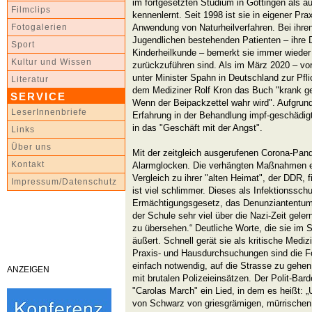
im fortgesetzten Studium in Göttingen als 
Filmclips
kennenlernt. Seit 1998 ist sie in eigener Pra
Anwendung von Naturheilverfahren. Bei ihre
Fotogalerien
Jugendlichen bestehenden Patienten – ihre D
Sport
Kinderheilkunde – bemerkt sie immer wieder
Kultur und Wissen
zurückzuführen sind. Als im März 2020 – vo
unter Minister Spahn in Deutschland zur Pflich
Literatur
dem Mediziner Rolf Kron das Buch "krank ge
SERVICE
Wenn der Beipackzettel wahr wird". Aufgrund
LeserInnenbriefe
Erfahrung in der Behandlung impf-geschädigt
in das "Geschäft mit der Angst".
Links
Über uns
Mit der zeitgleich ausgerufenen Corona-Pande
Kontakt
Alarmglocken. Die verhängten Maßnahmen e
Vergleich zu ihrer "alten Heimat", der DDR, fi
Impressum/Datenschutz
ist viel schlimmer. Dieses als Infektionssch
Ermächtigungsgesetz, das Denunziantentum u
der Schule sehr viel über die Nazi-Zeit geler
zu übersehen.“ Deutliche Worte, die sie i
äußert. Schnell gerät sie als kritische Medi
Praxis- und Hausdurchsuchungen sind die Fo
einfach notwendig, auf die Strasse zu gehen. 
ANZEIGEN
mit brutalen Polizeieinsätzen. Der Polit-Ba
"Carolas March" ein Lied, in dem es heißt: „
von Schwarz von griesgrämigen, mürrischen