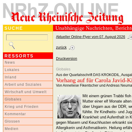
Unabhängige Nachrichten, Berich
SUCHE
Aktueller Online-Flyer vom 07. August 2026
zurück
RESSORTS
Druckversion
News
Globales
Lokales
Aus der Quartalsschrift DAS KROKODIL, Ausga
Inland
Vorhang auf für Carola Javid-Ki
Arbeit und Soziales
Von Anneliese Fikentscher und Andreas Neum
Wirtschaft und Umwelt
Mit einem grünen Trabbi floh
Globales
Mutter einer elf Monate alten
über Ungarn aus der DDR, wei
Krieg und Frieden
fühlte. Ihr Kindheits- und J
Kommentar
Krankheit und Aufenthalt in 
Glossen
gegen Masern und Keuchhusten erkrankt sie 
Allergikerin und Asthmatikerin. Heilung erfäh
Medien