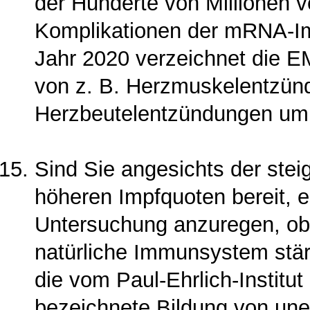
der Hunderte von Millionen v
Komplikationen der mRNA-Imp
Jahr 2020 verzeichnet die E
von z. B. Herzmuskelentzün
Herzbeutelentzündungen um
Sind Sie angesichts der stei
höheren Impfquoten bereit, 
Untersuchung anzu­regen, o
natür­liche Immunsystem stär
die vom Paul-Ehrlich-Institut
bezeichnete Bil­dung von un