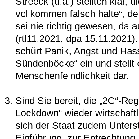
Streeck (u.a.) stellten klar, d
vollkommen falsch halte“, de
sei nie rich­tig gewesen, da 
(rtl11.2021, dpa 15.11.2021)
schürt Panik, Angst und Hass
Sündenböcke“ ein und stell
Menschen­feindlichkeit dar.
Sind Sie bereit, die „2G“-Reg
Lockdown“ wieder wirt­schaft
sich der Staat zudem Unters
Einführung, zur Entrechtung 