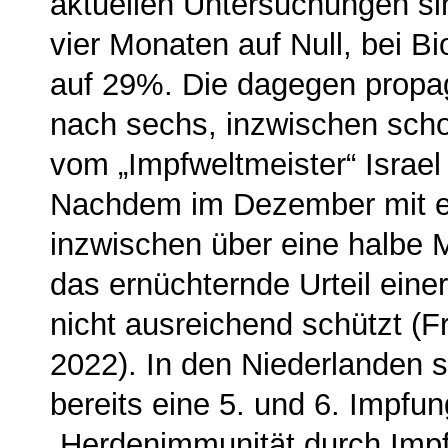
aktuellen Untersuchungen si
vier Monaten auf Null, bei 
auf 29%. Die dagegen propagi
nach sechs, inzwischen sch
vom „Impfweltmeister“ Israel 
Nachdem im Dezember mit ei
inzwischen über eine halbe Mi
das ernüchternde Urteil einer
nicht ausreichend schützt (Fr
2022). In den Nie­derlanden
be­reits eine 5. und 6. Impf
„Herdenimmunität durch Impfu