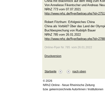
China mit BlackRock auf dem Weg zum K
Von Anneliese Fikentscher und Andreas Ne
NRhZ 773 vom 07.07.2021
http://www.nrhz.de/flyer/beitrag.php?id=275
Robert Fitzthum: Erfolgreiches China
China als Vorbild? Über das Land der Olymp
Buchbesprechung von Rudolph Bauer
NRhZ 785 vom 26.01.2022
http://www.nrhz.de/flyer/beitrag.php?id=278
Online-Flyer Nr. 785 vom 26.01.2022
Druckversion
Startseite
nach oben
© 2026
NRhZ-Online - Neue Rheinische Zeitung
bzw. gekennzeichnete AutorInnen / Institutionen