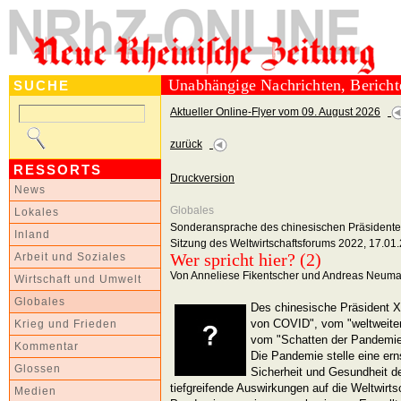
Unabhängige Nachrichten, Berich
SUCHE
Aktueller Online-Flyer vom 09. August 2026
zurück
RESSORTS
Druckversion
News
Globales
Lokales
Sonderansprache des chinesischen Präsidenten 
Inland
Sitzung des Weltwirtschaftsforums 2022, 17.01
Wer spricht hier? (2)
Arbeit und Soziales
Von Anneliese Fikentscher und Andreas Neum
Wirtschaft und Umwelt
Globales
Des chinesische Präsident X
von COVID", vom "weltweite
Krieg und Frieden
vom "Schatten der Pandemie"
Kommentar
Die Pandemie stelle eine ern
Glossen
Sicherheit und Gesundheit 
tiefgreifende Auswirkungen auf die Weltwirt
Medien