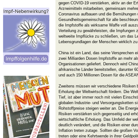
gegen COVID-19 verstärken, aktiv an der E
Arzneimitteln mitarbeiten, gemeinsam mehre
Coronavirus aufbauen und die Bemühungen u
Gesundheitsgemeinschaft für alle beschleuni
die Impfstoffe als wirksame Waffe voll ausz
Verteilung zu gewährleisten, die Impfungen 
weltweite Impflücke zu schließen, um das L
Lebensgrundlagen der Menschen wirklich zu
China ist ein Land, das seine Versprechen ei
zwei Milliarden Dosen Impfstoffe an mehr al
Organisationen geliefert. Dennoch wird China
afrikanische Länder bereitstellen, darunter 
und auch 150 Millionen Dosen für die ASEA
Zweitens müssen wir verschiedene Risiken be
Erholung der Weltwirtschaft fördern. Die Wel
Tief, ist aber immer noch mit vielen Einschr
globalen Industrie- und Versorgungsketten s
Rohstoffpreise steigen weiter an. Die Energ
Risiken verstärken sich gegenseitig und erhö
wirtschaftliche Erholung. Das Umfeld der welt
deutlich verändert, und die Risiken einer d
Inflation treten zutage. Sollten die großen 
treten oder eine Kehrtwende in ihrer Geldpolit