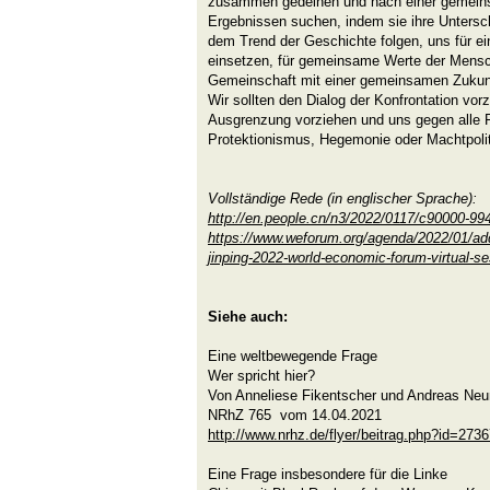
zusammen gedeihen und nach einer gemein
Ergebnissen suchen, indem sie ihre Untersch
dem Trend der Geschichte folgen, uns für ein
einsetzen, für gemeinsame Werte der Mensch
Gemeinschaft mit einer gemeinsamen Zukunf
Wir sollten den Dialog der Konfrontation vorz
Ausgrenzung vorziehen und uns gegen alle 
Protektionismus, Hegemonie oder Machtpolitik
Vollständige Rede (in englischer Sprache):
http://en.people.cn/n3/2022/0117/c90000-99
https://www.weforum.org/agenda/2022/01/add
jinping-2022-world-economic-forum-virtual-se
Siehe auch:
Eine weltbewegende Frage
Wer spricht hier?
Von Anneliese Fikentscher und Andreas Ne
NRhZ 765 vom 14.04.2021
http://www.nrhz.de/flyer/beitrag.php?id=273
Eine Frage insbesondere für die Linke