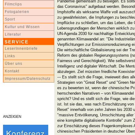
Pandemie gemeinsam zu besiegen. Es sollte
Filmclips
das Coronavirus" aufgebaut werden. Besonder
Impfstoffe als wirksame Waffe voll auszusch
Fotogalerien
zu gewährleisten, die Impfungen zu beschleu
Sport
Impflücke zu schließen, um das Leben, die 
Kultur und Wissen
Lebensgrundlagen der Menschen wirklich zu
UN-Agenda 2030 für nachhaltige Entwicklun
Literatur
genannten Klimawandel an: "Die Industrielände
SERVICE
Verpflichtungen zur Emissionsreduzierung e
LeserInnenbriefe
Die wirtschaftliche Globalisierung sei der Tre
Reform des globalen Regierungssystems (n
Links
Fairness und Gerechtigkeit). Wie selbstverst
Über uns
Intelligenz und digitaler Wirtschaft. Die Ment
Kontakt
abzulegen. Ziel müssten friedliche Koexist
--- Es stellt sich die Frage, inwieweit dies al
Impressum/Datenschutz
Strategien von "Great Reset" und "Green Ne
es zu bewerten ist, wenn der chinesische Pr
herrschenden Narrativen – von Klimawande
spricht? Und es stellt sich die Frage, wie 
ist. Ist sie das, was nach Einschätzung von
Reset" innerhalb von zehn Jahren bis 2030 
"massive Entvölkerung, Umschichtung aller
ANZEIGEN
eine komplette digitalisierte Kontrolle" zum
zur Einschätzung dieses Fragenkomplexes 
chinesischen Präsidenten in deutscher Über