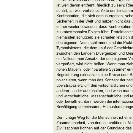
ist weit davon entfernt, friedlich zu sein; Rh
schürt, ist weit verbreitet. Akte der Eindäm
Konfrontation, die sich daraus ergeben, sc
Sicherheit in der Welt und nützen nicht das 
immer wieder bewiesen, dass Konfrontation 
zu katastrophalen Folgen führt. Protektioni
niemanden schützen; sie schaden letztlich 
den eigenen. Noch schlimmer sind die Prak
Tyrannisierens, die dem Lauf der Geschichte 
zwischen den Ländern Divergenzen und Mei
ein Nullsummen-Ansatz, der den eigenen Vor
vergrößert, wird nicht helfen. Wenn man ziel
hohen Mauern" oder "parallele Systeme" err
Begeisterung exklusive kleine Kreise oder Bl
polarisieren, wenn man das Konzept der nati
überstrapaziert, um den wirtschaftlichen und
anderer Länder aufzuhalten, und wenn man 
und wirtschaftliche, wissenschaftliche und te
oder bewaffnet, dann werden die internatio
Bewältigung gemeinsamer Herausforderungen
Der richtige Weg für die Menschheit ist eine
Zusammenarbeit, von der alle profitieren. V
Zivilisationen können auf der Grundlage de