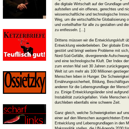
die digitale Wirtschaft auf der Grundlage u
aufstellen und ein offenes, gerechtes und ni
wissenschaftliche und technologische Innova
Weg, um die wirtschaftliche Globalisierung o
und vorteilhafter für alle zu gestalten und die
zu entfesseln. [...]
Drittens müssen wir die Entwicklungskluft ü
Entwicklung wiederbeleben. Der globale Entw
gestört und bringt weitere Probleme mit sich
Nord-Süd-Gefälle, divergierende Aufschwun
und eine technologische Kluft. Der Index de
zum ersten Mal seit 30 Jahren zurückgegang
Welt ist um mehr als 100 Millionen gestiege
Menschen leben in Hunger. Die Schwierigkei
Ernährungssicherheit, Bildung, Beschäftigu
anderen für die Lebensgrundlage der Mensc
zu. Einige Entwicklungsländer sind aufgrun
Instabilität zurückgefallen. Viele Menschen i
durchleben ebenfalls eine schwere Zeit.
Ganz gleich, welche Schwierigkeiten auf u
einer auf den Menschen ausgerichteten Entw
Entwicklung und Lebensgrundlagen in den Mi
Makropolitik stellen, die UN-Agenda 2030 fü