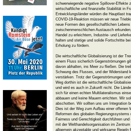
schwerwiegende negative Spillover-Effekte z
wirtschaftliche und finanzielle Stabilität in F
Entwicklungsländer würden die Hauptlast tr
COVID-19-Reaktion müssen wir neue Triebk
neue Formen des gesellschaftlichen Lebens
zwischenmenschlichen Austausch erkunden,
Handel zu erleichtern, Industrie- und Lieferk
halten und stetige und solide Fortschritte bei
Erholung zu fördern.
Die wirtschaftliche Globalisierung ist der Tr
einem Fluss sicherlich Gegenströmungen gi
davon abhalten, ins Meer zu fließen. Die tre
Schwung des Flusses, und der Widerstand 
verstärken. Trotz der Gegenströmungen und 
Weg dorthin ist die wirtschaftliche Global
und wird es auch in Zukunft nicht. Die Lände
sich für einen echten Multilateralismus einse
abbauen und keine Mauern errichten. Wir soll
abschotten. Wir sollten uns um Integration
Dies ist der Weg zum Aufbau einer offenen We
Reformen des globalen Regierungssystems 
Fairness und Gerechtigkeit durchführen und
mit der Welthandelsorganisation im Zentrum a
allgemein akzeptable und wirksame Regeln fü