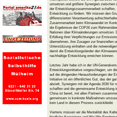
umsetzen und größere Synergien zwischen
der Entwicklungszusammenarbeit schaffen,
Entwicklung zu fördern. Wir müssen den Gr
differenzierten Verantwortung aufrechterhalte
Zusammenarbeit beim Klimawandel im Kontex
die Ergebnisse der COP26 zum Rahmenüber
Nationen über Klimaänderungen umsetzen. Die
Erfüllung ihrer Verpflichtungen zur Emission
übernehmen, ihre Zusagen zur finanziellen 
Unterstützung einhalten und die notwendige
damit die Entwicklungsländer den Klimawand
nachhaltige Entwicklung erreichen können.
Letztes Jahr habe ich in der UN-Generalver
Entwicklungsinitiative vorgeschlagen, um di
auf die dringenden Herausforderungen der E
Initiative ist ein öffentliches Gut, das der 
abzielt, Synergien mit der Agenda 2030 für 
schaffen und die gemeinsame Entwicklung in
China ist bereit, mit allen Partnern zusamme
gemeinsam in konkrete Maßnahmen umzusetz
kein Land in diesem Prozess zurückbleibt.
Viertens müssen wir die Mentalität des Kal
friedliche Koexistenz und Win-Win-Ergebni