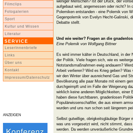
weniger Menschen? Ist der Druck, der vonseit
Filmclips
aufgebaut wird, angemessen oder nicht? In d
Polemiken entstanden - eine Polemik von Wo
Fotogalerien
Gegenpolemik von Evelyn Hecht-Galinski, d
Sport
Debatte stellt.
Kultur und Wissen
Literatur
Und wie weiter? Fragen an die gnadenlos
SERVICE
Eine Polemik von Wolfgang Bittner
LeserInnenbriefe
Es wird immer kälter in Deutschland, in der N
Links
der Politik. Viele fragen sich, wie es weiter
Über uns
Notstandsmaßnahmen ewig andauern? Werd
Kontakt
Arbeit verlieren? Wird es Krieg geben? Wa
wir den Winter über ausreichend Gas und St
Impressum/Datenschutz
Bevölkerung alle paar Monate mit einem gen
durchgeimpft und im Falle der Weigerung d
wirklich keine anderen Möglichkeiten, eine
haben diese furchtbaren, gnadenlosen Politik
Populärwissenschaftler, die aus einem arms
wurden und uns nun schon seit längerem pei
ANZEIGEN
Selbst gutwillige, obrigkeitsgläubige Bürger
was uns vorgesetzt wird, nicht stimmt, dass
werden. Da werden unveräußerliche Grundre