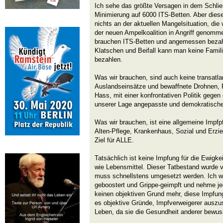
Ich sehe das größte Versagen in dem Schli
Minimierung auf 6000 ITS-Betten. Aber diese
nichts an der aktuellen Mangelsituation, die 
der neuen Ampelkoalition in Angriff genomme
brauchen ITS-Betten und angemessen bezah
Klatschen und Beifall kann man keine Fami
bezahlen.
Was wir brauchen, sind auch keine transatlan
Auslandseinsätze und bewaffnete Drohnen, R
Hass, mit einer konfrontativen Politik gegen
unserer Lage angepasste und demokratische 
Was wir brauchen, ist eine allgemeine Impfpf
Alten-Pflege, Krankenhaus, Sozial und Erzi
Ziel für ALLE.
Tatsächlich ist keine Impfung für die Ewigkei
wie Lebensmittel. Dieser Tatbestand wurde v
muss schnellstens umgesetzt werden. Ich we
geboostert und Grippe-geimpft und nehme jed
keinen objektiven Grund mehr, diese Impfung
es objektive Gründe, Impfverweigerer auszu
Leben, da sie die Gesundheit anderer bewus