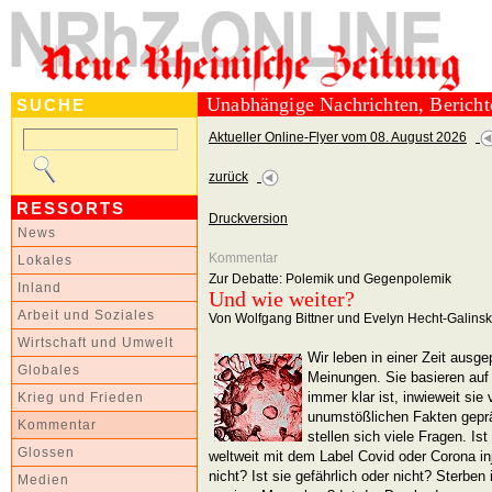
Unabhängige Nachrichten, Berich
SUCHE
Aktueller Online-Flyer vom 08. August 2026
zurück
RESSORTS
Druckversion
News
Kommentar
Lokales
Zur Debatte: Polemik und Gegenpolemik
Inland
Und wie weiter?
Arbeit und Soziales
Von Wolfgang Bittner und Evelyn Hecht-Galinsk
Wirtschaft und Umwelt
Wir leben in einer Zeit ausge
Globales
Meinungen. Sie basieren auf
immer klar ist, inwieweit sie 
Krieg und Frieden
unumstößlichen Fakten geprä
Kommentar
stellen sich viele Fragen. I
Glossen
weltweit mit dem Label Covid oder Corona inj
nicht? Ist sie gefährlich oder nicht? Sterben
Medien