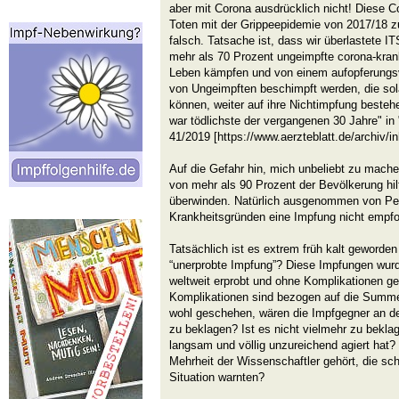
aber mit Corona ausdrücklich nicht! Diese 
Toten mit der Grippeepidemie von 2017/18 zu
falsch. Tatsache ist, dass wir überlastete I
mehr als 70 Prozent ungeimpfte corona-kran
Leben kämpfen und von einem aufopferungsv
von Ungeimpften beschimpft werden, die sola
können, weiter auf ihre Nichtimpfung bestehe
war tödlichste der vergangenen 30 Jahre" in
41/2019 [https://www.aerzteblatt.de/archiv/in
Auf die Gefahr hin, mich unbeliebt zu mache
von mehr als 90 Prozent der Bevölkerung hi
überwinden. Natürlich ausgenommen von Pe
Krankheitsgründen eine Impfung nicht empfo
Tatsächlich ist es extrem früh kalt geworden
“unerprobte Impfung”? Diese Impfungen wur
weltweit erprobt und ohne Komplikationen g
Komplikationen sind bezogen auf die Summe
wohl geschehen, wären die Impfgegner an de
zu beklagen? Ist es nicht vielmehr zu beklage
langsam und völlig unzureichend agiert hat?
Mehrheit der Wissenschaftler gehört, die sc
Situation warnten?