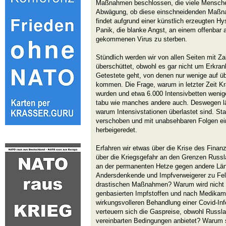
Maßnahmen beschlossen, die viele Mensche
Abwägung, ob diese einschneidenden Maßna
findet aufgrund einer künstlich erzeugten Hys
Panik, die blanke Angst, an einem offenbar 
gekommenen Virus zu sterben.
Stündlich werden wir von allen Seiten mit Z
überschüttet, obwohl es gar nicht um Erkran
Getestete geht, von denen nur wenige auf üb
kommen. Die Frage, warum in letzter Zeit 
wurden und etwa 6.000 Intensivbetten wenige
tabu wie manches andere auch. Deswegen läs
warum Intensivstationen überlastet sind. St
verschoben und mit unabsehbaren Folgen ei
herbeigeredet.
Erfahren wir etwas über die Krise des Fina
über die Kriegsgefahr an den Grenzen Russl
an der permanenten Hetze gegen andere Lä
Andersdenkende und Impfverweigerer zu Fe
drastischen Maßnahmen? Warum wird nicht i
genbasierten Impfstoffen und nach Medikam
wirkungsvolleren Behandlung einer Covid-In
verteuern sich die Gaspreise, obwohl Russla
vereinbarten Bedingungen anbietet? Warum sp