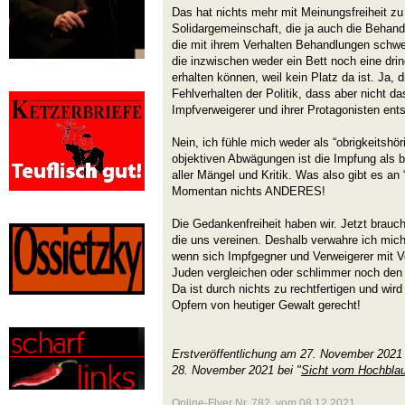
Das hat nichts mehr mit Meinungsfreiheit zu 
Solidargemeinschaft, die ja auch die Behand
die mit ihrem Verhalten Behandlungen schw
die inzwischen weder ein Bett noch eine dri
erhalten können, weil kein Platz da ist. Ja, 
Fehlverhalten der Politik, dass aber nicht da
Impfverweigerer und ihrer Protagonisten ents
Nein, ich fühle mich weder als “obrigkeitshör
objektiven Abwägungen ist die Impfung als 
aller Mängel und Kritik. Was also gibt es a
Momentan nichts ANDERES!
Die Gedankenfreiheit haben wir. Jetzt brauc
die uns vereinen. Deshalb verwahre ich mic
wenn sich Impfgegner und Verweigerer mit Ve
Juden vergleichen oder schlimmer noch den 
Da ist durch nichts zu rechtfertigen und wir
Opfern von heutiger Gewalt gerecht!
Erstveröffentlichung am 27. November 2021
28. November 2021 bei "
Sicht vom Hochbla
Online-Flyer Nr. 782 vom 08.12.2021