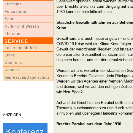
Gegenwart springen jedem wachen Bürger so
Filmclips
über Brechts Gleichnis zum Umgang mit sta
1930 kann deshalb hilfreich sein.
Fotogalerien
Sport
Staatliche Gewaltmaßnahmen zur Behebu
Kultur und Wissen
Krise
Literatur
Gewalt wird uns auch heute angetan – und ein
SERVICE
COVID-19-Krise wird die Klima-Krise folgen.
LeserInnenbriefe
Gewalt der verordneten illegalen und bruta
die unser aller Gesundheit schützen soll, zu
Links
beginnen bereits, uns mit der heraufziehende
Über uns
Kontakt
Werden wir uns weiterhin der staatlichen Gew
Keuner in Brechts Gleichnis „kein Rückgrat
Impressum/Datenschutz
Werden wir den Agenten einer fremden Mach
und dienen, weil wir auf den richtigen Zeitp
wie Herr Egge?
Anhand der Brecht‘schen Parabel sollte sich
Thematik auseinandersetzen und durch selb
sinnvollen und überlegten Handelns kommen
ANZEIGEN
Brechts Parabel aus dem Jahr 1930