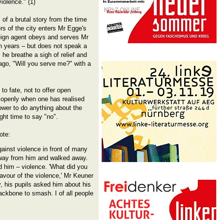
iolence." (1)
of a brutal story from the time
ers of the city enters Mr Egge's
reign agent obeys and serves Mr
n years – but does not speak a
 he breathe a sigh of relief and
ago, "Will you serve me?" with a
 to fate, not to offer open
 openly when one has realised
wer to do anything about the
ight time to say "no".
ote:
ainst violence in front of many
away from him and walked away.
 him – violence. 'What did you
favour of the violence,' Mr Keuner
 his pupils asked him about his
ackbone to smash. I of all people