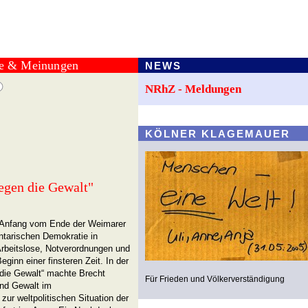
te & Meinungen
NEWS
NRhZ - Meldungen
KÖLNER KLAGEMAUER
egen die Gewalt"
r Anfang vom Ende der Weimarer
ntarischen Demokratie in
Arbeitslose, Notverordnungen und
eginn einer finsteren Zeit. In der
ie Gewalt“ machte Brecht
Für Frieden und Völkerverständigung
und Gewalt im
ur weltpolitischen Situation der