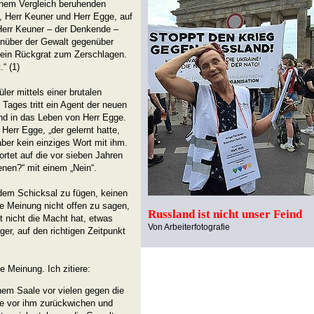
einem Vergleich beruhenden
, Herr Keuner und Herr Egge, auf
 Herr Keuner – der Denkende –
genüber der Gewalt gegenüber
kein Rückgrat zum Zerschlagen.
“ (1)
er mittels einer brutalen
s Tages tritt ein Agent der neuen
nd in das Leben von Herr Egge.
err Egge, „der gelernt hatte,
aber kein einziges Wort mit ihm.
rtet auf die vor sieben Jahren
enen?“ mit einem „Nein“.
 dem Schicksal zu fügen, keinen
e Meinung nicht offen zu sagen,
Russland ist nicht unser Feind
nicht die Macht hat, etwas
Von Arbeiterfotografie
ger, auf den richtigen Zeitpunkt
e Meinung. Ich zitiere:
nem Saale vor vielen gegen die
te vor ihm zurückwichen und