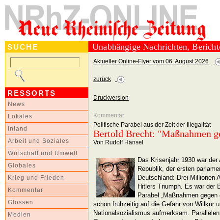
Unabhängige Nachrichten, Berich
SUCHE
Aktueller Online-Flyer vom 06. August 2026
zurück
RESSORTS
Druckversion
News
Kommentar
Lokales
Politische Parabel aus der Zeit der Illegalität
Inland
Bertold Brecht: "Maßnahmen g
Arbeit und Soziales
Von Rudolf Hänsel
Wirtschaft und Umwelt
Das Krisenjahr 1930 war de
Globales
Republik, der ersten parlame
Deutschland: Drei Millionen 
Krieg und Frieden
Hitlers Triumph. Es war der B
Kommentar
Parabel „Maßnahmen gegen d
Glossen
schon frühzeitig auf die Gefahr von Willkür 
Nationalsozialismus aufmerksam. Parallelen z
Medien