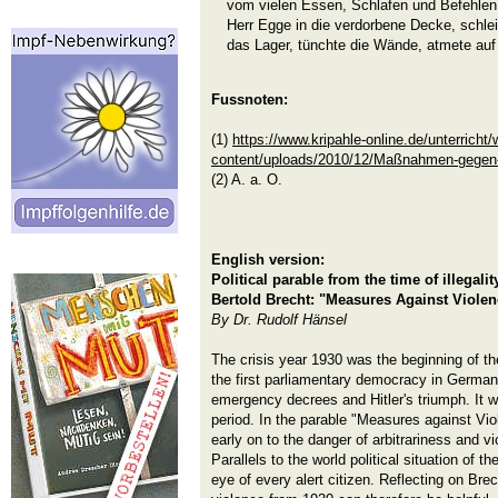
vom vielen Essen, Schlafen und Befehlen,
Herr Egge in die verdorbene Decke, schle
das Lager, tünchte die Wände, atmete auf 
Fussnoten:
(1)
https://www.kripahle-online.de/unterricht/
content/uploads/2010/12/Maßnahmen-gegen-
(2) A. a. O.
English version:
Political parable from the time of illegalit
Bertold Brecht: "Measures Against Violen
By Dr. Rudolf Hänsel
The crisis year 1930 was the beginning of t
the first parliamentary democracy in German
emergency decrees and Hitler's triumph. It w
period. In the parable "Measures against Vio
early on to the danger of arbitrariness and v
Parallels to the world political situation of 
eye of every alert citizen. Reflecting on Brec