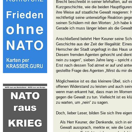
Brecht beschreibt in seiner lehrhaften, auf 
Kurzgeschichte, wie die beiden Hauptfiguren
ihre Weise auf staatliche Gewalt reagieren:
rechtfertigt seine unterwürfige Reaktion ge
seinen Schülern mit den Worten: „Ich habe 
Gerade ich muss länger leben als die Gewalt.
Anschließend belehrt Herr Keuner seine Schül
Geschichte aus der Zeit der Illegalität: Eine
Herrscher der Stadt ungefragt in das Haus u
Diesem fremden Agenten gehorcht und dient H
nein zu sagen“, sieben Jahre lang – spricht 
Erst nach dessen Tod atmet er auf und antwo
gestellte Frage des Agenten „Wirst du mir di
Möglichweise ist es das kleinere Übel, sich
offenen Widerstand zu leisten und auch sein
wenn man erkannt hat, dass man im Moment 
gegen die Gewalt zu tun. Vielleicht ist es klü
zu warten, um „nein“ zu sagen.
Doch, lieber Leser, bilden Sie sich Ihre eigen
Als Herr Keuner, der Denkende, sich in ei
Gewalt aussprach, merkte er, wie die Leu