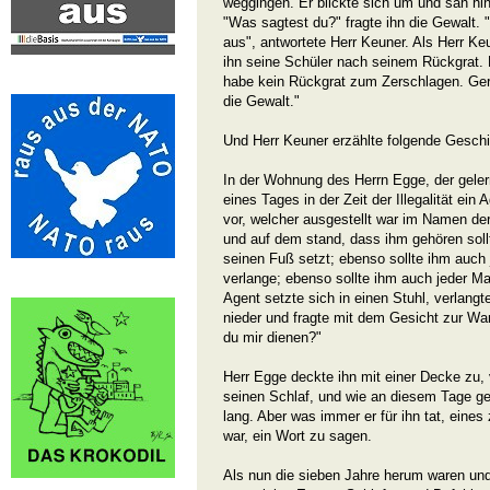
weggingen. Er blickte sich um und sah hin
"Was sagtest du?" fragte ihn die Gewalt. 
aus", antwortete Herr Keuner. Als Herr K
ihn seine Schüler nach seinem Rückgrat. 
habe kein Rückgrat zum Zerschlagen. Ger
die Gewalt."
Und Herr Keuner erzählte folgende Geschi
In der Wohnung des Herrn Egge, der geler
eines Tages in der Zeit der Illegalität ein
vor, welcher ausgestellt war im Namen der
und auf dem stand, dass ihm gehören soll
seinen Fuß setzt; ebenso sollte ihm auch
verlange; ebenso sollte ihm auch jeder M
Agent setzte sich in einen Stuhl, verlangt
nieder und fragte mit dem Gesicht zur Wa
du mir dienen?"
Herr Egge deckte ihn mit einer Decke zu, 
seinen Schlaf, und wie an diesem Tage ge
lang. Aber was immer er für ihn tat, eines
war, ein Wort zu sagen.
Als nun die sieben Jahre herum waren un