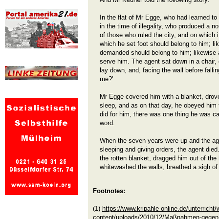
In the flat of Mr Egge, who had learned t
in the time of illegality, who produced a 
of those who ruled the city, and on which it
which he set foot should belong to him; l
demanded should belong to him; likewise
serve him. The agent sat down in a chair
lay down, and, facing the wall before falli
me?'
Mr Egge covered him with a blanket, drove
sleep, and as on that day, he obeyed him
did for him, there was one thing he was ca
word.
When the seven years were up and the age
sleeping and giving orders, the agent die
the rotten blanket, dragged him out of th
whitewashed the walls, breathed a sigh of r
Footnotes:
(1)
https://www.kripahle-online.de/unterricht/
content/uploads/2010/12/Maßnahmen-gegen-