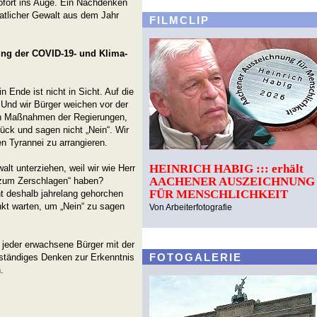
fort ins Auge. Ein Nachdenken
atlicher Gewalt aus dem Jahr
FILMCLIP
ng der COVID-19- und Klima-
 Ende ist nicht in Sicht. Auf die
 Und wir Bürger weichen vor der
len Maßnahmen der Regierungen,
rück und sagen nicht „Nein“. Wir
n Tyrannei zu arrangieren.
HEINRICH HABIG ::: erhält
alt unterziehen, weil wir wie Herr
AACHENER AUSZEICHNUNG
 zum Zerschlagen“ haben?
FÜR MENSCHLICHKEIT
t deshalb jahrelang gehorchen
unkt warten, um „Nein“ zu sagen
Von Arbeiterfotografie
 jeder erwachsene Bürger mit der
FOTOGALERIE
ständiges Denken zur Erkenntnis
.