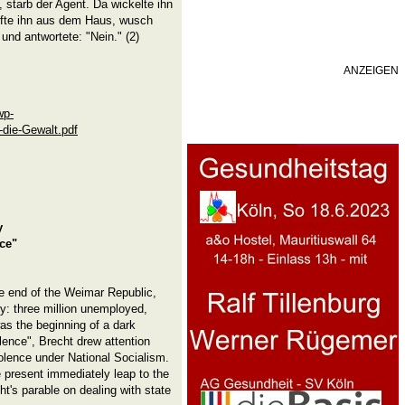
 starb der Agent. Da wickelte ihn
ifte ihn aus dem Haus, wusch
und antwortete: "Nein." (2)
ANZEIGEN
wp-
die-Gewalt.pdf
y
ce"
he end of the Weimar Republic,
y: three million unemployed,
as the beginning of a dark
lence", Brecht drew attention
iolence under National Socialism.
the present immediately leap to the
ht's parable on dealing with state