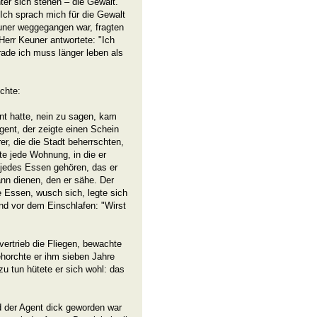
ter sich stehen – die Gewalt.
"Ich sprach mich für die Gewalt
euner weggegangen war, fragten
Herr Keuner antwortete: "Ich
ade ich muss länger leben als
chte:
nt hatte, nein zu sagen, kam
 Agent, der zeigte einen Schein
er, die die Stadt beherrschten,
te jede Wohnung, in die er
 jedes Essen gehören, das er
ann dienen, den er sähe. Der
e Essen, wusch sich, legte sich
nd vor dem Einschlafen: "Wirst
vertrieb die Fliegen, bewachte
horchte er ihm sieben Jahre
 zu tun hütete er sich wohl: das
d der Agent dick geworden war