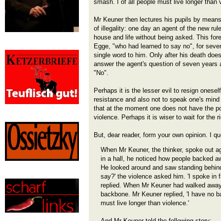
smash. I of all people must live longer than v
Mr Keuner then lectures his pupils by means 
of illegality: one day an agent of the new rul
house and life without being asked. This fo
Egge, "who had learned to say no", for seve
single word to him. Only after his death does
answer the agent's question of seven years 
"No".
Perhaps it is the lesser evil to resign oneself
resistance and also not to speak one's mind
that at the moment one does not have the po
violence. Perhaps it is wiser to wait for the r
But, dear reader, form your own opinion. I qu
When Mr Keuner, the thinker, spoke out ag
in a hall, he noticed how people backed 
He looked around and saw standing behind
say?' the violence asked him. 'I spoke in 
replied. When Mr Keuner had walked away,
backbone. Mr Keuner replied, 'I have no b
must live longer than violence.'
And Mr Keuner told the following story: