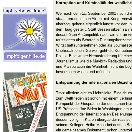
Korruption und Kriminalität der westliche
Wer nach dem 11. September 2001 nach drei
staatsterroristischen Akten, mit Krieg, Verw
überzog, gehörte eigentlich längst vor den In
den Haag gestellt. Statt dessen sitzen zahlr
desaströsen Außenpolitik nach wie vor an w
reüssierten als Berater in Rüstungskonzerne
Wirtschaftsunternehmen oder als Journalist
Chefredaktionen. So weit geht die Korruption
Politik. Eine wahre Herausforderung für eine
Journalismus wie die Maybrit- Redaktion und an
und Manipulation die Wahrheit, nicht die Lü
bevorzugen wollen und müssen.
Entspannung der internationalen Beziehu
Trotz alledem gibt es Lichtblicke: Eine deu
zum Weltfrieden ist schon mit einem verbin
Kernpunkt der Gespräche der deutschen Bun
US-Präsident Joe Biden in Washington am v
Entspannung der internationalen Beziehunge
dessen völlig im Klaren übergab der russis
seinem Kollegen Heiko Maas bei dessen Be
ein gemeinsames Dokument, schon unterzei