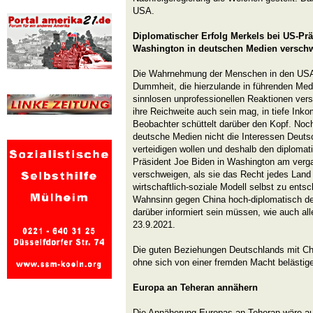
USA.
Diplomatischer Erfolg Merkels bei US-Prä
Washington in deutschen Medien versch
Die Wahrnehmung der Menschen in den USA h
Dummheit, die hierzulande in führenden Medi
sinnlosen unprofessionellen Reaktionen ver
ihre Reichweite auch sein mag, in tiefe In
Beobachter schüttelt darüber den Kopf. Noch
deutsche Medien nicht die Interessen Deut
verteidigen wollen und deshalb den diplomat
Präsident Joe Biden in Washington am verg
verschweigen, als sie das Recht jedes Land
wirtschaftlich-soziale Modell selbst zu ent
Wahnsinn gegen China hoch-diplomatisch desa
darüber informiert sein müssen, wie auch al
23.9.2021.
Die guten Beziehungen Deutschlands mit Chin
ohne sich von einer fremden Macht belästig
Europa an Teheran annähern
Die Annäherung Europas an Teheran wäre au