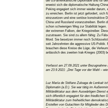
die US-amerikanische Diplomatie und für d
erweist sich die diplomatische Haltung Chinas
Peking engagiert sich immer wieder darum, 
zu erreichen. Berlin ist jetzt gefordert, sich
einzusetzen und eine seriöse konstruktive 
China und Russland voranzutreiben. Berlin d
schon schwierigen Weg zur Stabilität legen. 
der extremen Falken, der Kriegstreiber. Diese
zuzutrauen. Sie sind zu allem fähig: Zu Fä
Mord. Sie besetzen immer noch Schlüsselst
seit Jahrzehnten die aggressive US-Politik. 
brauchen diese Kreise die Lüge, die Verleu
anlässlich des zweiten Irak-Krieges (2003) 
Verfasst am 27.09.2021 unter Bezugnahme a
am 23.9.2021: „Drei Tage vor der Wahl – wie
Luz María de Stéfano Zuloaga de Lenkait ist
Diplomatin (a.D.). Sie war tätig im Außenmin
Militärdiktatur aus dem Auswärtigen Dienst 
sich öffentlich engagiert für den friedlichen
Militärdiktatur zum freiheitlichen demokratis
Erstellen von Gutachten für Mitglieder des