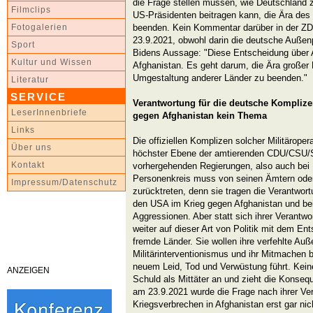
die Frage stellen müssen, wie Deutschland
Filmclips
US-Präsidenten beitragen kann, die Ära des 
beenden. Kein Kommentar darüber in der ZD
Fotogalerien
23.9.2021, obwohl darin die deutsche Außenp
Sport
Bidens Aussage: "Diese Entscheidung über Af
Kultur und Wissen
Afghanistan. Es geht darum, die Ära großer M
Umgestaltung anderer Länder zu beenden."
Literatur
SERVICE
Verantwortung für die deutsche Komplize
LeserInnenbriefe
gegen Afghanistan kein Thema
Links
Die offiziellen Komplizen solcher Militäroper
Über uns
höchster Ebene der amtierenden CDU/CSU/
Kontakt
vorhergehenden Regierungen, also auch bei
Personenkreis muss von seinen Ämtern oder
Impressum/Datenschutz
zurücktreten, denn sie tragen die Verantwort
den USA im Krieg gegen Afghanistan und bei
Aggressionen. Aber statt sich ihrer Verantwo
weiter auf dieser Art von Politik mit dem E
fremde Länder. Sie wollen ihre verfehlte Auße
Militärinterventionismus und ihr Mitmachen 
neuem Leid, Tod und Verwüstung führt. Keiner
ANZEIGEN
Schuld als Mittäter an und zieht die Konsequ
am 23.9.2021 wurde die Frage nach ihrer Ve
Kriegsverbrechen in Afghanistan erst gar ni