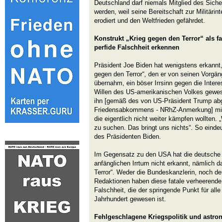
Deutschland darf niemals Mitglied des Siche
werden, weil seine Bereitschaft zur Militärin
erodiert und den Weltfrieden gefährdet.
Konstrukt „Krieg gegen den Terror“ als fa
perfide Falschheit erkennen
Präsident Joe Biden hat wenigstens erkannt
gegen den Terror“, den er von seinen Vorgän
übernahm, ein böser Irrsinn gegen die Inte
Willen des US-amerikanischen Volkes gewes
ihn [gemäß des von US-Präsident Trump a
Friedensabkommens - NRhZ-Anmerkung] mit
die eigentlich nicht weiter kämpfen wollten. 
zu suchen. Das bringt uns nichts“. So eindeu
des Präsidenten Biden.
Im Gegensatz zu den USA hat die deutsche
anfänglichen Irrtum nicht erkannt, nämlich 
Terror“. Weder die Bundeskanzlerin, noch de
Redaktionen haben diese fatale verheerende 
Falschheit, die der springende Punkt für alle
Jahrhundert gewesen ist.
Fehlgeschlagene Kriegspolitik und astro