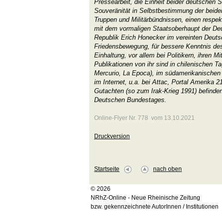
Pressearbeit, die Einheit beider deutschen S
Souveränität in Selbstbestimmung der beiden
Truppen und Militärbündnissen, einen resp
mit dem vormaligen Staatsoberhaupt der D
Republik Erich Honecker im vereinten Deutsc
Friedensbewegung, für bessere Kenntnis des
Einhaltung, vor allem bei Politikern, ihren M
Publikationen von ihr sind in chilenischen T
Mercurio, La Epoca), im südamerikanischen M
im Internet, u.a. bei Attac, Portal Amerika 21
Gutachten (so zum Irak-Krieg 1991) befinden 
Deutschen Bundestages.
Online-Flyer Nr. 778 vom 13.10.2021
Druckversion
Startseite
nach oben
© 2026
NRhZ-Online - Neue Rheinische Zeitung
bzw. gekennzeichnete AutorInnen / Institutionen