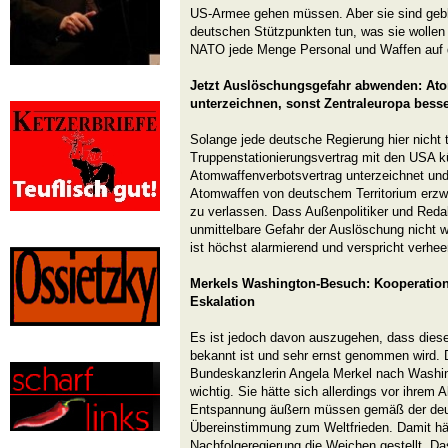
US-Armee gehen müssen. Aber sie sind gebl
deutschen Stützpunkten tun, was sie wollen
NATO jede Menge Personal und Waffen auf
Jetzt Auslöschungsgefahr abwenden: Ato
unterzeichnen, sonst Zentraleuropa besse
Solange jede deutsche Regierung hier nicht t
Truppenstationierungsvertrag mit den USA k
Atomwaffenverbotsvertrag unterzeichnet und
Atomwaffen von deutschem Territorium erzwin
zu verlassen. Dass Außenpolitiker und Reda
unmittelbare Gefahr der Auslöschung nicht 
ist höchst alarmierend und verspricht verhe
Merkels Washington-Besuch: Kooperation
Eskalation
Es ist jedoch davon auszugehen, dass dies
bekannt ist und sehr ernst genommen wird. 
Bundeskanzlerin Angela Merkel nach Washin
wichtig. Sie hätte sich allerdings vor ihrem Ab
Entspannung äußern müssen gemäß der deu
Übereinstimmung zum Weltfrieden. Damit hätt
Nachfolgeregierung die Weichen gestellt. Da