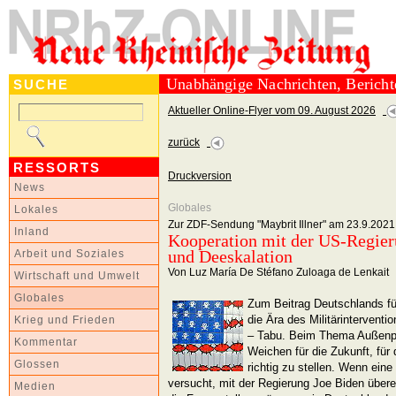
Unabhängige Nachrichten, Berich
SUCHE
Aktueller Online-Flyer vom 09. August 2026
zurück
RESSORTS
Druckversion
News
Globales
Lokales
Zur ZDF-Sendung "Maybrit Illner" am 23.9.2021
Inland
Kooperation mit der US-Regier
und Deeskalation
Arbeit und Soziales
Von Luz María De Stéfano Zuloaga de Lenkait
Wirtschaft und Umwelt
Globales
Zum Beitrag Deutschlands f
die Ära des Militärintervent
Krieg und Frieden
– Tabu. Beim Thema Außenpol
Kommentar
Weichen für die Zukunft, für 
Glossen
richtig zu stellen. Wenn ein
versucht, mit der Regierung Joe Biden übere
Medien