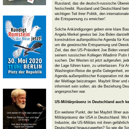
Russland, das die deutsch-russische Übere
festschreibt. Russland und Deutschland be
wichtigen Teil ihrer Politik, den internationa
die Entspannung zu erreichen“.
Solche Ankündigungen geben eine klare Basi
Angela Merkel gewiss bei Joe Biden darstellt
konstruktive außenpolitische Agenda für Koo
um die gewünschte Entspannung und Deeskal
Ziel, das den US-Präsident Joe Biden veranla
seinem russischen Kollegen Wladimir Putin 
suchen. Der Westen ist jetzt aufgerufen, je
der Lage führen kann, zu unterlassen. Für A
Washington-Reise die große Gelegenheit, ent
Agenda außenpolitischer Kooperation mit de
der Weltlage beizutragen. Maybrit Illner und
informiert sein sollen, als die Beziehung D
angesprochen war.
US-Militärpräsenz in Deutschland auch ke
Ein weiterer Punkt, der bei Maybrit Illner ausg
Militärpräsenz der USA in Deutschland. Wo b
Industrie, die US-Militärs mit ihren gefährl
Deutschland hinauszuwerfen? So wie die Sow