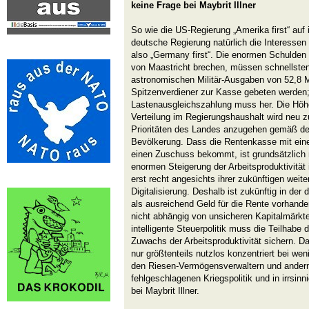
keine Frage bei Maybrit Illner
So wie die US-Regierung „Amerika first“ auf 
deutsche Regierung natürlich die Interessen
also „Germany first“. Die enormen Schulden 
von Maastricht brechen, müssen schnellste
astronomischen Militär-Ausgaben von 52,8 Mi
Spitzenverdiener zur Kasse gebeten werden;
Lastenausgleichszahlung muss her. Die Höh
Verteilung im Regierungshaushalt wird neu 
Prioritäten des Landes anzugehen gemäß der
Bevölkerung. Dass die Rentenkasse mit ein
einen Zuschuss bekommt, ist grundsätzlich 
enormen Steigerung der Arbeitsproduktivität
erst recht angesichts ihrer zukünftigen wei
Digitalisierung. Deshalb ist zukünftig in de
als ausreichend Geld für die Rente vorhande
nicht abhängig von unsicheren Kapitalmärk
intelligente Steuerpolitik muss die Teilhab
Zuwachs der Arbeitsproduktivität sichern. D
nur größtenteils nutzlos konzentriert bei we
den Riesen-Vermögensverwaltern und andernte
fehlgeschlagenen Kriegspolitik und in irrsin
bei Maybrit Illner.