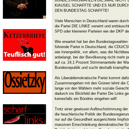
BUNDESTAGSWAHLEN DIESMAL NICHT E
KlAUSEL SCHAFFTE UND ES NUR DURCH
DEN BUNDESTAG SCHAFFTE!
Viele Menschen in Deutschland waren durc
die Partei DIE LINKE verwirrt und enttäusc
SPD oder kleineren Parteien wie der DKP de
Wie erwartet hat bei den Bundestagswahlen 
führende Partei in Deutschland, die CDU/CSU
wie Innenpolitik, vor allem, was die Nichtbe
anbelangt, bei der Bevölkerung nicht mehr 
auf ca. 24,1 Prozent Stimmenanteile der Wah
Bundesrepublik und sucht deshalb krampfhaf
Als Liberaldemokratische Partei kommt dafür
Zusammengehen mit den Grünen lehnt die 
lange vor den Wählern mehr soziale Gerecht
dadurch ins Blickfeld der Partei Die Linke g
keinesfalls ein Bündnis eingehen will!
Trotz einer gewissen Aufbruchstimmung der 
die heuchlerische Politik der Bundesregierun
nur auf die Gesundheit ausgerichtete Impfstr
massiven Einschränkung demokratischer Gr