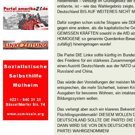
Redefreiheit – verbürgt im Grundgesetz der 
entlarvte, ist – wie das Wahlergebnis zeigte,
Deutschland BIS AUF WEITERES NICHT 
Dafür sorgten schon solche Slogans wie DDR
gegen eine andere, als die kapitalistische 
GEWISSEN KRÄFTEN sowohl in die AfD als
HOMOGENE so genannte Querdenker-Bewegu
zufällig!) hineingetragen wurde!
Die Partei DIE Linke sollte künftig im Bundes
des Friedens für ein stärkeres Zusammengeh
einen Austritt Deutschlands aus der NATO un
Russland und China.
Das würde den Vorstellungen der meisten M
entsprechen, die mehr Sicherheit, keinen Kr
Ausgaben für besseres Wohnen, ein intakte
Bildungssystem wollen.
Das verlangt aber auch ein klareres Bekennt
Flüchtlingsproblematik! DIESEM WOLLEN
DEUTSCHLAND SOLLTE DIE PARTEI DIE
DANN WIRD SIE VON DEN DEUTSCHEN 
PARTEI WAHRGENOMMEN!