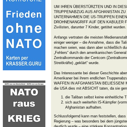
UM IHREN ÜBERSTÜRZTEN UND IN DIE
TRUPPENABZUG AUS AFGHANISTAN ZU
UNTERNAHMEN DIE US-TRUPPEN EINEN
DROHNENANGRIFF AUF DEN KABULER FL
Zivilisten, darunter 7 Kinder, getötet wurden.
Anfangs vertraten die meisten Medienanstal
einiger weniger – die Annahme, dass die Tali
machen seien, was dann aber schließlich du
„Fehlers“ durch den amerikanischen Gener
Zentralkommando der Centcom (Zentralkomm
Streitkräfte) „geklärt“ wurde.
Das Interessante bei dieser Geschichte aber
Amerikaner bei ihrem endlichen Truppenab
WAFFEN IN AFGHANISTAN BELIESSEN! Ma
die USA dies mit ABSICHT taten, da sie ge
die Taliban selbst keine einheitliche 
sich auch weiterhin IS-Kämpfer (vor
Afghanistan aufhalten.
Schlussfolgernd kann man feststellen, dass 
Regierung – was besonders bei dem jüngste
deutlich wurde – eine stärkere Konzentratio