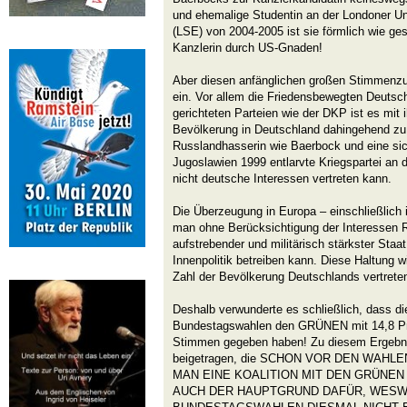
und ehemalige Studentin an der Londoner Un
(LSE) von 2004-2005 ist sie förmlich wie ge
Kanzlerin durch US-Gnaden!
Aber diesen anfänglichen großen Stimmen
ein. Vor allem die Friedensbewegten Deutsch
gerichteten Parteien wie der DKP ist es mit
Bevölkerung in Deutschland dahingehend zu
Russlandhasserin wie Baerbock und eine si
Jugoslawien 1999 entlarvte Kriegspartei an 
nicht deutsche Interessen vertreten kann.
Die Überzeugung in Europa – einschließlich
man ohne Berücksichtigung der Interessen 
aufstrebender und militärisch stärkster Staa
Innenpolitik betreiben kann. Diese Haltung w
Zahl der Bevölkerung Deutschlands vertrete
Deshalb verwunderte es schließlich, dass d
Bundestagswahlen den GRÜNEN mit 14,8 Pro
Stimmen gegeben haben! Zu diesem Ergebni
beigetragen, die SCHON VOR DEN WAH
MAN EINE KOALITION MIT DEN GRÜNEN
AUCH DER HAUPTGRUND DAFÜR, WESWE