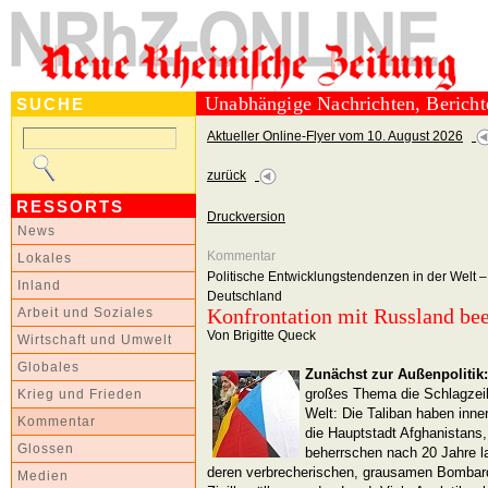
Unabhängige Nachrichten, Berich
SUCHE
Aktueller Online-Flyer vom 10. August 2026
zurück
RESSORTS
Druckversion
News
Kommentar
Lokales
Politische Entwicklungstendenzen in der Welt –
Inland
Deutschland
Konfrontation mit Russland be
Arbeit und Soziales
Von Brigitte Queck
Wirtschaft und Umwelt
Globales
Zunächst zur Außenpolitik:
großes Thema die Schlagzeil
Krieg und Frieden
Welt: Die Taliban haben inne
Kommentar
die Hauptstadt Afghanistan
Glossen
beherrschen nach 20 Jahre 
deren verbrecherischen, grausamen Bombar
Medien