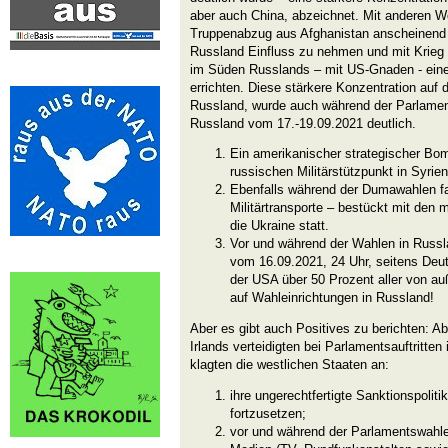
aber auch China, abzeichnet. Mit anderen W
Truppenabzug aus Afghanistan anscheinend 
Russland Einfluss zu nehmen und mit Krieg 
im Süden Russlands – mit US-Gnaden - eine
errichten. Diese stärkere Konzentration auf
Russland, wurde auch während der Parlame
Russland vom 17.-19.09.2021 deutlich.
Ein amerikanischer strategischer Bo
russischen Militärstützpunkt in Syrien 
Ebenfalls während der Dumawahlen f
Militärtransporte – bestückt mit den
die Ukraine statt.
Vor und während der Wahlen in Russl
vom 16.09.2021, 24 Uhr, seitens Deu
der USA über 50 Prozent aller von 
auf Wahleinrichtungen in Russland!
Aber es gibt auch Positives zu berichten: A
Irlands verteidigten bei Parlamentsauftritte
klagten die westlichen Staaten an:
ihre ungerechtfertigte Sanktionspolit
fortzusetzen;
vor und während der Parlamentswahlen