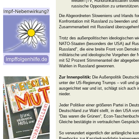
Medien (TV, Rundfunkanstalten sowie 
russische Opposition zu unterstützen
Die Abgeordneten Sloweniens und Irlands ford
Konfrontation mit Russland zu beenden und z
Zusammenarbeit mit Russland überzugehen
Trotz des außenpolitischen ideologischen wie
NATO-Staaten (besonders der USA) auf Russl
Russland", die eine breite Front von Demok
militärische und ideologische Vorgehen der
mit 52 Prozent Stimmenanteil der abgegeb
Wahlen in Russland gewonnen.
Zur Innenpolitik:
Die Außenpolitik Deutschl
unter der US-Regierung Trumps – voll und ga
ausgerichtet war und ist, schlägt sich auch 
nieder.
Jeder Politiker einer größeren Partei in Deu
Deutschland zur Wahl stellt, in den USA vorst
“Das waren die Grünen“, Econ-Taschenbuchv
Gleiche bestätigte in vertraulichen Gespräc
So verwundert eigentlich der anfängliche ko
Baerbocks zur Kanzlerkandidatin keineswegs.