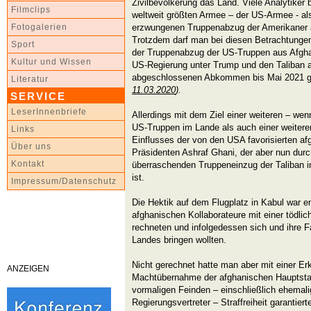
Zivilbevölkerung das Land. Viele Analytiker
Filmclips
weltweit größten Armee – der US-Armee - al
erzwungenen Truppenabzug der Amerikaner 
Fotogalerien
Trotzdem darf man bei diesen Betrachtungen
Sport
der Truppenabzug der US-Truppen aus Afgha
Kultur und Wissen
US-Regierung unter Trump und den Taliban 
abgeschlossenen Abkommen bis Mai 2021 g
Literatur
11.03.2020
).
SERVICE
LeserInnenbriefe
Allerdings mit dem Ziel einer weiteren – we
US-Truppen im Lande als auch einer weitere
Links
Einflusses der von den USA favorisierten a
Über uns
Präsidenten Ashraf Ghani, der aber nun dur
Kontakt
überraschenden Truppeneinzug der Taliban i
ist.
Impressum/Datenschutz
Die Hektik auf dem Flugplatz in Kabul war e
afghanischen Kollaborateure mit einer tödlic
rechneten und infolgedessen sich und ihre F
Landes bringen wollten.
Nicht gerechnet hatte man aber mit einer Er
ANZEIGEN
Machtübernahme der afghanischen Hauptstadt
vormaligen Feinden – einschließlich ehemali
Regierungsvertreter – Straffreiheit garantiert