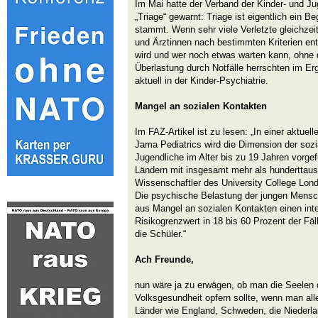
Im Mai hatte der Verband der Kinder- und Ju
„Triage“ gewarnt: Triage ist eigentlich ein Be
stammt. Wenn sehr viele Verletzte gleichze
und Ärztinnen nach bestimmten Kriterien ents
wird und wer noch etwas warten kann, ohne 
Überlastung durch Notfälle herrschten im E
aktuell in der Kinder-Psychiatrie.
Mangel an sozialen Kontakten
Im FAZ-Artikel ist zu lesen: „In einer aktuel
Jama Pediatrics wird die Dimension der sozi
Jugendliche im Alter bis zu 19 Jahren vorgef
Ländern mit insgesamt mehr als hunderttau
Wissenschaftler des University College Lond
Die psychische Belastung der jungen Mensc
aus Mangel an sozialen Kontakten einen inte
Risikogrenzwert in 18 bis 60 Prozent der Fä
die Schüler.“
Ach Freunde,
nun wäre ja zu erwägen, ob man die Seelen d
Volksgesundheit opfern sollte, wenn man alle
Länder wie England, Schweden, die Niederlan