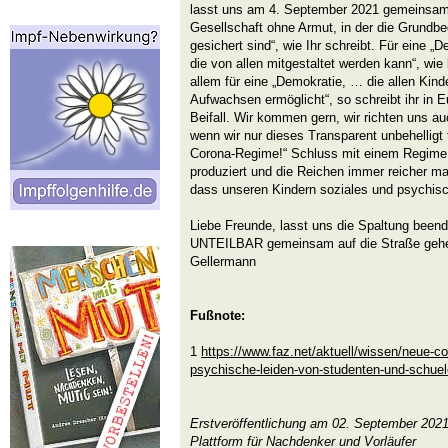
lasst uns am 4. September 2021 gemeinsam 
Gesellschaft ohne Armut, in der die Grundbe
gesichert sind“, wie Ihr schreibt. Für eine „De
die von allen mitgestaltet werden kann“, wie
allem für eine „Demokratie, … die allen Kind
Aufwachsen ermöglicht“, so schreibt ihr in 
Beifall. Wir kommen gern, wir richten uns 
wenn wir nur dieses Transparent unbehelligt
Corona-Regime!“ Schluss mit einem Regim
produziert und die Reichen immer reicher m
dass unseren Kindern soziales und psychisch
Liebe Freunde, lasst uns die Spaltung beend
UNTEILBAR gemeinsam auf die Straße gehen.
Gellermann
Fußnote:
1
https://www.faz.net/aktuell/wissen/neue-co
psychische-leiden-von-studenten-und-schue
Erstveröffentlichung am 02. September 202
Plattform für Nachdenker und Vorläufer