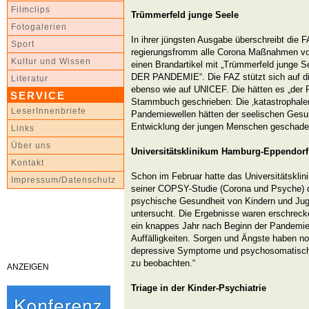
Filmclips
Trümmerfeld junge Seele
Fotogalerien
In ihrer jüngsten Ausgabe überschreibt die F
Sport
regierungsfromm alle Corona Maßnahmen vo
Kultur und Wissen
einen Brandartikel mit „Trümmerfeld jun
DER PANDEMIE“. Die FAZ stützt sich auf di
Literatur
ebenso wie auf UNICEF. Die hätten es „der P
SERVICE
Stammbuch geschrieben: Die ‚katastrophalen
LeserInnenbriefe
Pandemiewellen hätten der seelischen Gesun
Entwicklung der jungen Menschen geschadet
Links
Über uns
Universitätsklinikum Hamburg-Eppendorf
Kontakt
Schon im Februar hatte das Universitätskli
Impressum/Datenschutz
seiner COPSY-Studie (Corona und Psyche) d
psychische Gesundheit von Kindern und Jug
untersucht. Die Ergebnisse waren erschrecken
ein knappes Jahr nach Beginn der Pandemie
Auffälligkeiten. Sorgen und Ängste haben 
depressive Symptome und psychosomatisch
zu beobachten.“
ANZEIGEN
Triage in der Kinder-Psychiatrie