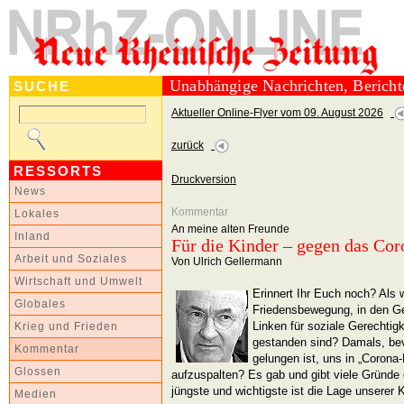
Unabhängige Nachrichten, Berich
SUCHE
Aktueller Online-Flyer vom 09. August 2026
zurück
RESSORTS
Druckversion
News
Kommentar
Lokales
An meine alten Freunde
Inland
Für die Kinder – gegen das Co
Arbeit und Soziales
Von Ulrich Gellermann
Wirtschaft und Umwelt
Erinnert Ihr Euch noch? Als
Globales
Friedensbewegung, in den Ge
Linken für soziale Gerechtig
Krieg und Frieden
gestanden sind? Damals, be
Kommentar
gelungen ist, uns in „Corona
Glossen
aufzuspalten? Es gab und gibt viele Gründe
jüngste und wichtigste ist die Lage unserer 
Medien