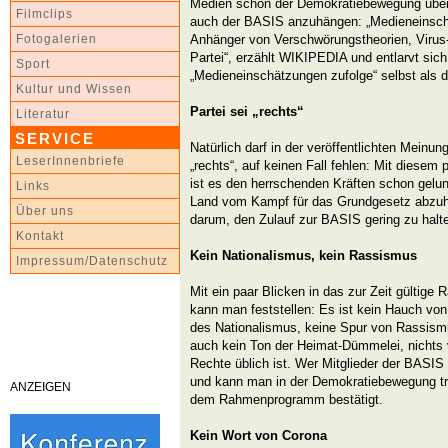
Medien schon der Demokratiebewegung übers
Filmclips
auch der BASIS anzuhängen: „Medieneinschä
Anhänger von Verschwörungstheorien, Virus-
Fotogalerien
Partei“, erzählt WIKIPEDIA und entlarvt sic
Sport
„Medieneinschätzungen zufolge“ selbst als 
Kultur und Wissen
Partei sei „rechts“
Literatur
SERVICE
Natürlich darf in der veröffentlichten Meinun
LeserInnenbriefe
„rechts“, auf keinen Fall fehlen: Mit diesem 
ist es den herrschenden Kräften schon gelun
Links
Land vom Kampf für das Grundgesetz abzuha
Über uns
darum, den Zulauf zur BASIS gering zu halt
Kontakt
Kein Nationalismus, kein Rassismus
Impressum/Datenschutz
Mit ein paar Blicken in das zur Zeit gülti
kann man feststellen: Es ist kein Hauch von 
des Nationalismus, keine Spur von Rassismu
auch kein Ton der Heimat-Dümmelei, nichts 
Rechte üblich ist. Wer Mitglieder der BASIS
und kann man in der Demokratiebewegung tre
ANZEIGEN
dem Rahmenprogramm bestätigt.
Kein Wort von Corona