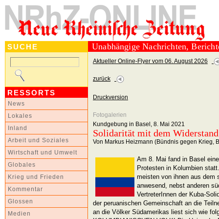
Unabhängige Nachrichten, Berich
SUCHE
Aktueller Online-Flyer vom 06. August 2026
zurück
RESSORTS
Druckversion
News
Fotogalerien
Lokales
Kundgebung in Basel, 8. Mai 2021
Inland
Solidarität mit dem Widerstan
Arbeit und Soziales
Von Markus Heizmann (Bündnis gegen Krieg, B
Wirtschaft und Umwelt
Am 8. Mai fand in Basel eine
Globales
Protesten in Kolumbien stat
meisten von ihnen aus dem
Krieg und Frieden
anwesend, nebst anderen sü
Kommentar
VertreterInnen der Kuba-Solid
Glossen
der peruanischen Gemeinschaft an die Teil
an die Völker Südamerikas liest sich wie 
Medien