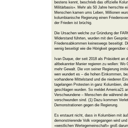
bestens kennt, beschrieb das offizielle Kolu
Militärbasis». Mehr als 50 Jahre herrschte e
Menschen kamen ums Leben, Millionen wurde
kolumbianische Regierung einen Friedensver
der Frieden ist brüchig.
Die Ursachen welche zur Gründung der FAR
Widerstand führten, wurden mit den Gesprä
Friedensabkommen keineswegs beseitigt. Di
wenig beseitigt wie die Hörigkeit gegenüber
Ivan Duque, der seit 2018 als Präsident an d
altbekannter Manier regieren zu wollen: Wo Ge
mehr Gewalt. Die von seiner Regierung imiti
wen wundert es – die hohen Einkommen, bez
vorhandene Mittelstand und die niederen Ei
tagelangen Protesten in ganz Kolumbien, die 
geschlagen wurden. So meldet America21 a
Verschwundene – Menschen die während des
verschwunden sind. (1) Dazu kommen Verlet
Demonstrationen gegen die Regierung.
Es erstaunt nicht, dass in Kolumbien mit äu
demonstrierende Volk vorgegangen wird und 
«westlichen Wertegemeinschaft» groß darum 