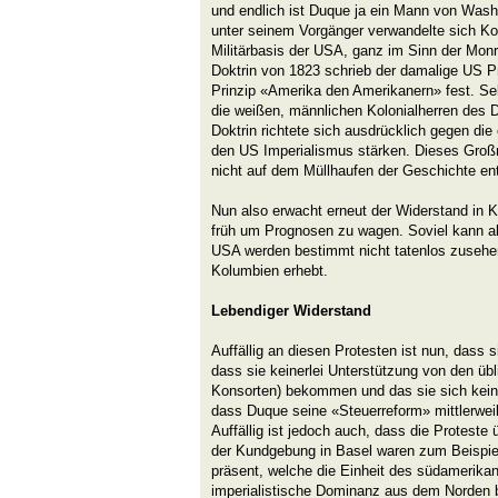
und endlich ist Duque ja ein Mann von Was
unter seinem Vorgänger verwandelte sich Kol
Militärbasis der USA, ganz im Sinn der Monr
Doktrin von 1823 schrieb der damalige US 
Prinzip «Amerika den Amerikanern» fest. Sel
die weißen, männlichen Kolonialherren des 
Doktrin richtete sich ausdrücklich gegen di
den US Imperialismus stärken. Dieses Gro
nicht auf dem Müllhaufen der Geschichte ent
Nun also erwacht erneut der Widerstand in 
früh um Prognosen zu wagen. Soviel kann all
USA werden bestimmt nicht tatenlos zusehen
Kolumbien erhebt.
Lebendiger Widerstand
Auffällig an diesen Protesten ist nun, dass 
dass sie keinerlei Unterstützung von den üb
Konsorten) bekommen und das sie sich kein
dass Duque seine «Steuerreform» mittlerwe
Auffällig ist jedoch auch, dass die Protest
der Kundgebung in Basel waren zum Beispie
präsent, welche die Einheit des südamerika
imperialistische Dominanz aus dem Norden b