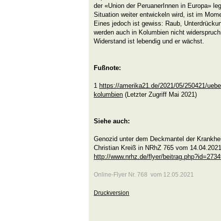
der «Union der PeruanerInnen in Europa» leg
Situation weiter entwickeln wird, ist im Mo
Eines jedoch ist gewiss: Raub, Unterdrücku
werden auch in Kolumbien nicht widerspruc
Widerstand ist lebendig und er wächst.
Fußnote:
1
https://amerika21.de/2021/05/250421/uebe
kolumbien
(Letzter Zugriff Mai 2021)
Siehe auch:
Genozid unter dem Deckmantel der Krankh
Christian Kreiß in NRhZ 765 vom 14.04.202
http://www.nrhz.de/flyer/beitrag.php?id=273
Online-Flyer Nr. 768 vom 12.05.2021
Druckversion