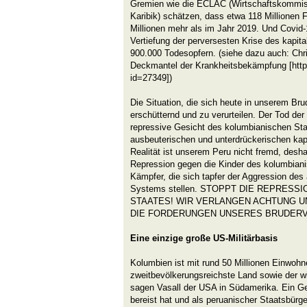
Gremien wie die ECLAC (Wirtschaftskommiss
Karibik) schätzen, dass etwa 118 Millionen 
Millionen mehr als im Jahr 2019. Und Covid-1
Vertiefung der perversesten Krise des kapit
900.000 Todesopfern. (siehe dazu auch: Chr
Deckmantel der Krankheitsbekämpfung [http:
id=27349])
Die Situation, die sich heute in unserem Bru
erschütternd und zu verurteilen. Der Tod der
repressive Gesicht des kolumbianischen Sta
ausbeuterischen und unterdrückerischen kap
Realität ist unserem Peru nicht fremd, deshal
Repression gegen die Kinder des kolumbiani
Kämpfer, die sich tapfer der Aggression des
Systems stellen. STOPPT DIE REPRES
STAATES! WIR VERLANGEN ACHTUNG 
DIE FORDERUNGEN UNSERES BRUDERV
Eine einzige große US-Militärbasis
Kolumbien ist mit rund 50 Millionen Einwohn
zweitbevölkerungsreichste Land sowie der w
sagen Vasall der USA in Südamerika. Ein G
bereist hat und als peruanischer Staatsbürge