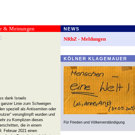
te & Meinungen
NEWS
NRhZ - Meldungen
KÖLNER KLAGEMAUER
ss dank Israels
f ganzer Linie zum Schweigen
den speziell als Antisemiten oder
utzer“ verunglimpft wurden und
ehr zu Komplizen dieses
Für Frieden und Völkerverständigung
rschritten, die in einem
9. Februar 2021 einen