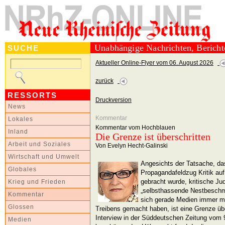
Unabhängige Nachrichten, Berich
SUCHE
Aktueller Online-Flyer vom 06. August 2026
zurück
RESSORTS
Druckversion
News
Kommentar
Lokales
Kommentar vom Hochblauen
Inland
Die Grenze ist überschritten
Arbeit und Soziales
Von Evelyn Hecht-Galinski
Wirtschaft und Umwelt
Angesichts der Tatsache, da
Globales
Propagandafeldzug Kritik au
gebracht wurde, kritische Ju
Krieg und Frieden
„selbsthassende Nestbeschm
Kommentar
sich gerade Medien immer m
Glossen
Treibens gemacht haben, ist eine Grenze übe
Interview in der Süddeutschen Zeitung vom 
Medien