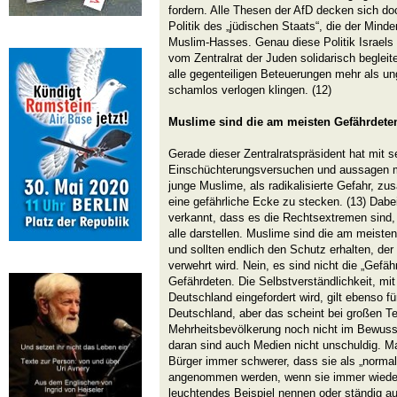
fordern. Alle Thesen der AfD decken sich do
Politik des „jüdischen Staats“, die der Mind
Muslim-Hasses. Genau diese Politik Israels 
vom Zentralrat der Juden solidarisch begleite
alle gegenteiligen Beteuerungen mehr als un
schamlos verlogen klingen. (12)
Muslime sind die am meisten Gefährdete
Gerade dieser Zentralratspräsident hat mit s
Einschüchterungsversuchen und aussagen m
junge Muslime, als radikalisierte Gefahr, 
eine gefährliche Ecke zu stecken. (13) Dabe
verkannt, dass es die Rechtsextremen sind, 
alle darstellen. Muslime sind die am meist
und sollten endlich den Schutz erhalten, de
verwehrt wird. Nein, es sind nicht die „Gefäh
Gefährdeten. Die Selbstverständlichkeit, mit
Deutschland eingefordert wird, gilt ebenso f
Deutschland, aber das scheint bei großen Te
Mehrheitsbevölkerung noch nicht im Bewus
daran sind auch Medien nicht unschuldig. M
Bürger immer schwerer, dass sie als „normal
angenommen werden, wenn sie immer wieder 
leuchtendes Beispiel nennen oder ständig a