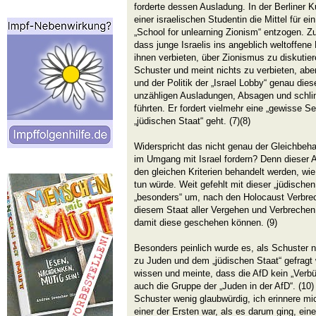
forderte dessen Ausladung. In der Berliner 
einer israelischen Studentin die Mittel für ei
„School for unlearning Zionism“ entzogen. Z
dass junge Israelis ins angeblich weltoffe
ihnen verbieten, über Zionismus zu diskutier
Schuster und meint nichts zu verbieten, aber
und der Politik der „Israel Lobby“ genau di
unzähligen Ausladungen, Absagen und schli
führten. Er fordert vielmehr eine „gewisse S
„jüdischen Staat“ geht. (7)(8)
Widerspricht das nicht genau der Gleichbeha
im Umgang mit Israel fordern? Denn dieser 
den gleichen Kriterien behandelt werden, wi
tun würde. Weit gefehlt mit dieser „jüdische
„besonders“ um, nach den Holocaust Verbre
diesem Staat aller Vergehen und Verbrechen u
damit diese geschehen können. (9)
Besonders peinlich wurde es, als Schuster n
zu Juden und dem „jüdischen Staat“ gefragt 
wissen und meinte, dass die AfD kein „Verbün
auch die Gruppe der „Juden in der AfD“. (10)
Schuster wenig glaubwürdig, ich erinnere mi
einer der Ersten war, als es darum ging, eine