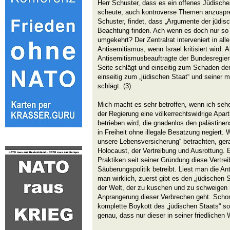
Herr Schuster, dass es ein offenes Jüdisch
scheute, auch kontroverse Themen anzuspre
Schuster, findet, dass „Argumente der jüdi
Beachtung finden. Ach wenn es doch nur so 
umgekehrt? Der Zentralrat interveniert in al
Antisemitismus, wenn Israel kritisiert wird. 
Antisemitismusbeauftragte der Bundesregieru
Seite schlägt und einseitig zum Schaden de
einseitig zum „jüdischen Staat“ und seiner me
schlägt. (3)
Mich macht es sehr betroffen, wenn ich seh
der Regierung eine völkerrechtswidrige Apar
betrieben wird, die gnadenlos den palästine
in Freiheit ohne illegale Besatzung negiert. 
unsere Lebensversicherung“ betrachten, ger
Holocaust, der Vertreibung und Ausrottung. 
Praktiken seit seiner Gründung diese Vertre
Säuberungspolitik betreibt. Liest man die A
man wirklich, zuerst gibt es den „jüdischen 
der Welt, der zu kuschen und zu schweigen 
Anprangerung dieser Verbrechen geht. Schon 
komplette Boykott des „jüdischen Staats“ so
genau, dass nur dieser in seiner friedlichen