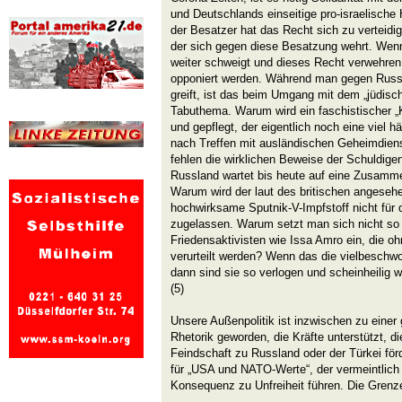
und Deutschlands einseitige pro-israelische
der Besatzer hat das Recht sich zu verteidig
der sich gegen diese Besatzung wehrt. Wen
weiter schweigt und dieses Recht verwehren
opponiert werden. Während man gegen Russl
greift, ist das beim Umgang mit dem „jüdisc
Tabuthema. Warum wird ein faschistischer „
und gepflegt, der eigentlich noch eine viel 
nach Treffen mit ausländischen Geheimdiens
fehlen die wirklichen Beweise der Schuldige
Russland wartet bis heute auf eine Zusamme
Warum wird der laut des britischen angese
hochwirksame Sputnik-V-Impfstoff nicht für 
zugelassen. Warum setzt man sich nicht so 
Friedensaktivisten wie Issa Amro ein, die o
verurteilt werden? Wenn das die vielbeschwo
dann sind sie so verlogen und scheinheilig w
(5)
Unsere Außenpolitik ist inzwischen zu einer 
Rhetorik geworden, die Kräfte unterstützt, d
Feindschaft zu Russland oder der Türkei förde
für „USA und NATO-Werte“, der vermeintlich fr
Konsequenz zu Unfreiheit führen. Die Grenze 