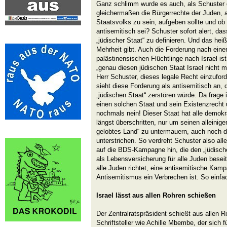
Ganz schlimm wurde es auch, als Schuster d
gleichermaßen die Bürgerrechte der Juden, a
Staatsvolks zu sein, aufgeben sollte und o
antisemitisch sei? Schuster sofort alert, das
„jüdischer Staat“ zu definieren. Und das heiß
Mehrheit gibt. Auch die Forderung nach eine
palästinensischen Flüchtlinge nach Israel is
„genau diesen jüdischen Staat Israel nicht meh
Herr Schuster, dieses legale Recht einzufor
sieht diese Forderung als antisemitisch an, d
„jüdischen Staat“ zerstören würde. Da frage 
einen solchen Staat und sein Existenzrecht 
nochmals nein! Dieser Staat hat alle demok
längst überschritten, nur um seinen alleinig
gelobtes Land“ zu untermauern, auch noch d
unterstrichen. So verdreht Schuster also al
auf die BDS-Kampagne hin, die den „jüdisch
als Lebensversicherung für alle Juden besei
alle Juden richtet, eine antisemitische Kam
Antisemitismus ein Verbrechen ist. So einfac
Israel lässt aus allen Rohren schießen
Der Zentralratspräsident schießt aus allen Ro
Schriftsteller wie Achille Mbembe, der sich 