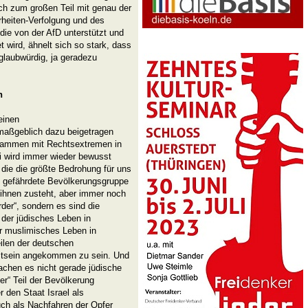
ch zum großen Teil mit genau der
erheiten-Verfolgung und des
die von der AfD unterstützt und
t wird, ähnelt sich so stark, dass
glaubwürdig, ja geradezu
n
einen
aßgeblich dazu beigetragen
zusammen mit Rechtsextremen in
i wird immer wieder bewusst
die die größte Bedrohung für uns
en gefährdete Bevölkerungsgruppe
r ihnen zusteht, aber immer noch
rder“, sondern es sind die
 der jüdisches Leben in
ür muslimisches Leben in
ilen der deutschen
stsein angekommen zu sein. Und
achen es nicht gerade jüdische
er“ Teil der Bevölkerung
den Staat Israel als
uch als Nachfahren der Opfer