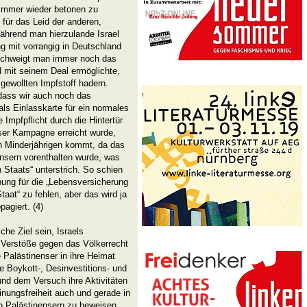
 immer wieder betonen zu
für das Leid der anderen,
ährend man hierzulande Israel
ng mit vorrangig in Deutschland
rschweigt man immer noch das
 mit seinem Deal ermöglichte,
 gewollten Impfstoff hadern.
 dass wir auch noch das
als Einlasskarte für ein normales
mpfpflicht durch die Hintertür
eser Kampagne erreicht wurde,
 Minderjährigen kommt, da das
ensern vorenthalten wurde, was
 Staats“ unterstrich. So schien
bung für die „Lebensversicherung
taat“ zu fehlen, aber das wird ja
agiert. (4)
e Ziel sein, Israels
, Verstöße gegen das Völkerrecht
 Palästinenser in ihre Heimat
e Boykott-, Desinvestitions- und
nd dem Versuch ihre Aktivitäten
einungsfreiheit auch und gerade in
den Palästinensern zu beweisen