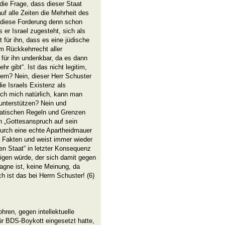
ie Frage, dass dieser Staat
uf alle Zeiten die Mehrheit des
b diese Forderung denn schon
s er Israel zugesteht, sich als
t für ihn, dass es eine jüdische
m Rückkehrrecht aller
t für ihn undenkbar, da es dann
r gibt“. Ist das nicht legitim,
dern? Nein, dieser Herr Schuster
ie Israels Existenz als
ich mich natürlich, kann man
unterstützen? Nein und
ratischen Regeln und Grenzen
en „Gottesanspruch auf sein
urch eine echte Apartheidmauer
le Fakten und weist immer wieder
en Staat“ in letzter Konsequenz
tigen würde, der sich damit gegen
pagne ist, keine Meinung, da
h ist das bei Herrn Schuster! (6)
hren, gegen intellektuelle
für BDS-Boykott eingesetzt hatte,