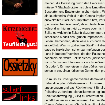
meinen, die Belastung durch den Holocaust
müssen? Glaubwürdigkeit ist ohne Empathie 
Besetzten und Enteigneten nicht möglich. W
als leuchtendes Vorbild in der Corona-Impfu
entwickelten BioNTech-Impfstoff rühmt, ve
„unmoralische Geschenk“, dass Deutschland
während wir hier mit viel zu wenig oder nicht
Sollte es wirklich in Zukunft dazu kommen,
israelische Modell des „grünen Impfpasses“ 
Leben übernehmen, dann wäre auch noch die I
eingeführt. Was im „jüdischen Staat“ mit di
dass es inzwischen schon zu Impfungen von
Land in Impfstoff versinkt, der den Palästin
nochmals die wahre Politik dieses „jüdischen
mir in Schusters Interview nur noch die Wer
für Juden“, für Impfreisen in den „jüdischen S
schon in einzelnen jüdischen Gemeinden prop
So muss es unser gemeinsames demokratisch
Behandlung der Palästinenser zu kritisieren
anzuprangern und das Rückkehrrecht für alle
Palästina zu fordern, die vollkommen legitim
Sanktionsbewegung (BDS) zu unterstützen u
und Aktivisten zu kriminalisieren. Für die M
Corona Zeiten, ist es nötig Solidarität mit 