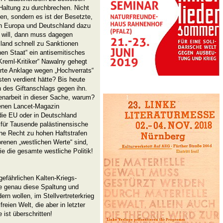
 Haltung zu durchbrechen. Nicht
en, sondern es ist der Besetzte,
n Europa und Deutschland dazu
 will, dann muss dagegen
and schnell zu Sanktionen
hen Staat“ ein antisemitisches
Kreml-Kritiker“ Nawalny gehegt
härte Anklage wegen „Hochverrats“
ten verdient hätte? Bis heute
n des Giftanschlags gegen ihn.
narbeit in dieser Sache, warum?
henen Lancet-Magazin
die EU oder in Deutschland
für Tausende palästinensische
hne Recht zu hohen Haftstrafen
renen „westlichen Werte“ sind,
ie die gesamte westliche Politik!
gefährlichen Kalten-Kriegs-
ie genau diese Spaltung und
rn wollen, im Stellvertreterkrieg
eien Welt, die aber in letzter
ist überschritten!