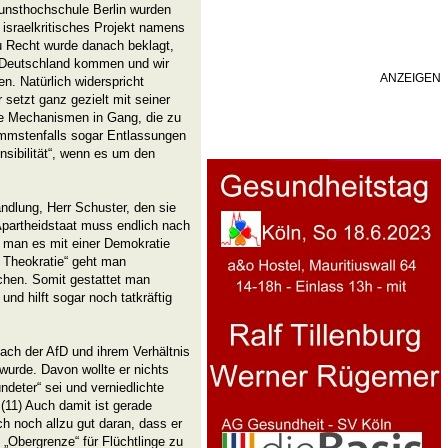
Kunsthochschule Berlin wurden
n israelkritisches Projekt namens
u Recht wurde danach beklagt,
ne Deutschland kommen und wir
ANZEIGEN
en. Natürlich widerspricht
 setzt ganz gezielt mit seiner
ese Mechanismen in Gang, die zu
mmstenfalls sogar Entlassungen
ensibilität“, wenn es um den
ndlung, Herr Schuster, den sie
Apartheidstaat muss endlich nach
e man es mit einer Demokratie
n Theokratie“ geht man
chen. Somit gestattet man
nd hilft sogar noch tatkräftig
ach der AfD und ihrem Verhältnis
wurde. Davon wollte er nichts
deter“ sei und verniedlichte
 (11) Auch damit ist gerade
ch noch allzu gut daran, dass er
 „Obergrenze“ für Flüchtlinge zu