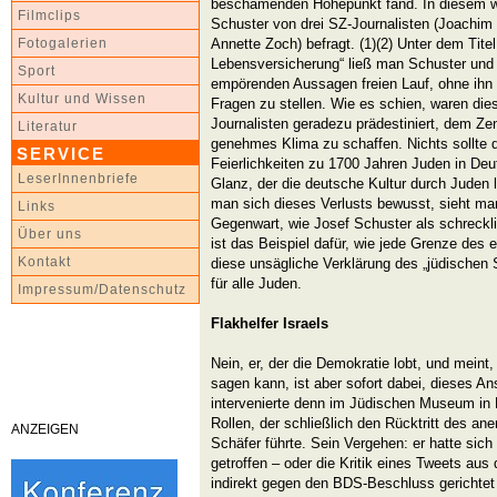
beschämenden Höhepunkt fand. In diesem wu
Filmclips
Schuster von drei SZ-Journalisten (Joachim
Annette Zoch) befragt. (1)(2) Unter dem Titel 
Fotogalerien
Lebensversicherung“ ließ man Schuster und
Sport
empörenden Aussagen freien Lauf, ohne ihn s
Kultur und Wissen
Fragen zu stellen. Wie es schien, waren die
Journalisten geradezu prädestiniert, dem Zen
Literatur
genehmes Klima zu schaffen. Nichts sollte d
SERVICE
Feierlichkeiten zu 1700 Jahren Juden in Deu
LeserInnenbriefe
Glanz, der die deutsche Kultur durch Juden 
man sich dieses Verlusts bewusst, sieht man
Links
Gegenwart, wie Josef Schuster als schreckli
Über uns
ist das Beispiel dafür, wie jede Grenze des e
Kontakt
diese unsägliche Verklärung des „jüdischen 
für alle Juden.
Impressum/Datenschutz
Flakhelfer Israels
Nein, er, der die Demokratie lobt, und meint
sagen kann, ist aber sofort dabei, dieses An
intervenierte denn im Jüdischen Museum in 
Rollen, der schließlich den Rücktritt des ane
ANZEIGEN
Schäfer führte. Sein Vergehen: er hatte sic
getroffen – oder die Kritik eines Tweets a
indirekt gegen den BDS-Beschluss gerichtet