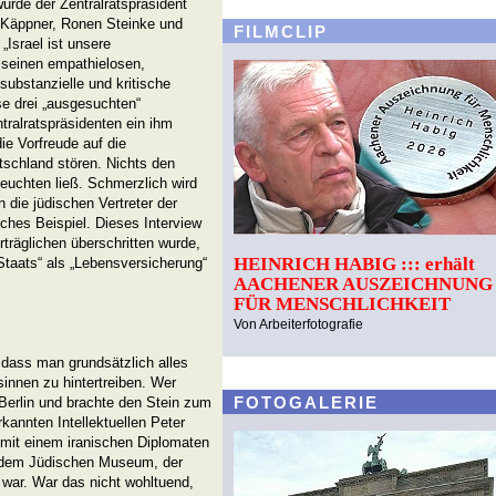
rde der Zentralratspräsident
 Käppner, Ronen Steinke und
FILMCLIP
„Israel ist unsere
 seinen empathielosen,
ubstanzielle und kritische
se drei „ausgesuchten“
tralratspräsidenten ein ihm
ie Vorfreude auf die
tschland stören. Nichts den
leuchten ließ. Schmerzlich wird
 die jüdischen Vertreter der
ches Beispiel. Dieses Interview
rträglichen überschritten wurde,
HEINRICH HABIG ::: erhält
Staats“ als „Lebensversicherung“
AACHENER AUSZEICHNUNG
FÜR MENSCHLICHKEIT
Von Arbeiterfotografie
, dass man grundsätzlich alles
sinnen zu hintertreiben. Wer
FOTOGALERIE
Berlin und brachte den Stein zum
rkannten Intellektuellen Peter
h mit einem iranischen Diplomaten
us dem Jüdischen Museum, der
 war. War das nicht wohltuend,