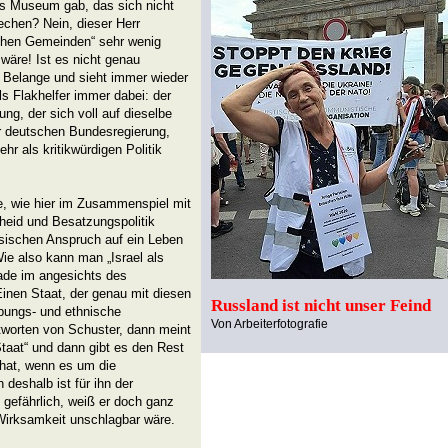
es Museum gab, das sich nicht
chen? Nein, dieser Herr
schen Gemeinden“ sehr wenig
wäre! Ist es nicht genau
le Belange und sieht immer wieder
Als Flakhelfer immer dabei: der
ng, der sich voll auf dieselbe
r deutschen Bundesregierung,
hr als kritikwürdigen Politik
e, wie hier im Zusammenspiel mit
theid und Besatzungspolitik
nsischen Anspruch auf ein Leben
Wie also kann man „Israel als
ade im angesichts des
Einen Staat, der genau mit diesen
Russland ist nicht unser Feind
ibungs- und ethnische
Von Arbeiterfotografie
ntworten von Schuster, dann meint
Staat“ und dann gibt es den Rest
hat, wenn es um die
deshalb ist für ihn der
 gefährlich, weiß er doch ganz
 Wirksamkeit unschlagbar wäre.