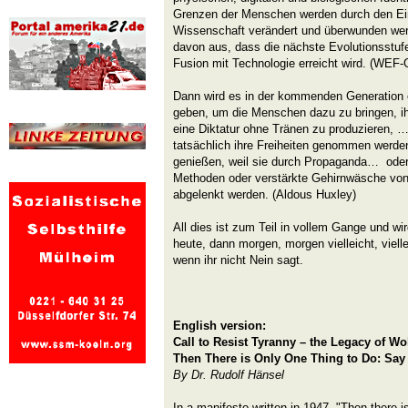
Grenzen der Menschen werden durch den Ei
Wissenschaft verändert und überwunden we
davon aus, dass die nächste Evolutionsstuf
Fusion mit Technologie erreicht wird. (WEF
Dann wird es in der kommenden Generation
geben, um die Menschen dazu zu bringen, ih
eine Diktatur ohne Tränen zu produzieren,
tatsächlich ihre Freiheiten genommen werden
genießen, weil sie durch Propaganda… ode
Methoden oder verstärkte Gehirnwäsche vo
abgelenkt werden. (Aldous Huxley)
All dies ist zum Teil in vollem Gange und wir
heute, dann morgen, morgen vielleicht, viel
wenn ihr nicht Nein sagt.
English version:
Call to Resist Tyranny – the Legacy of W
Then There is Only One Thing to Do: Say
By Dr. Rudolf Hänsel
In a manifesto written in 1947, "Then there i