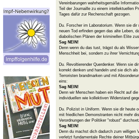
Vereinbarungen wahrheitsgemäße Informatione
Teil der Journaille zu einem intellektuellen P
Tages dafür zur Rechenschaft gezogen.
Du. Forscher im Laboratorium. Wenn sie dir 
neuen Tod erfinden gegen das alte Leben, d
diabolischen Plänen der kriminellen Elite zu
Sag NEIN!
Denn wenn du das tust, trägst du als Wissen
Menschheit bei, sondern zu ihrer Vernichtun
Du. Revoltierender Querdenker. Wenn sie dir
korrekt denken und handeln und sie dich als
Terroristen brandmarken und mit Absonderun
eins:
Sag NEIN!
Denn wir Menschen haben ein Recht auf die
individuellen wie kollektiven Widerstand geg
Du. Polizist in Uniform. Wenn sie dir heute 
mit friedlichen Demonstranten nicht mehr dis
Verordnungen der Politiker "robust" durchset
Sag NEIN!
Denn du machst dich dadurch zum willigen V
verletzt fundamentale Rechte deiner Mitbürg