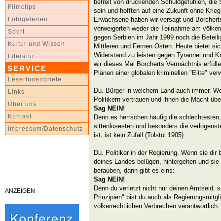
befreit von drückenden Schuldgefühlen, die
Filmclips
sein und hofften auf eine Zukunft ohne Krie
Erwachsene haben wir versagt und Borcherts 
Fotogalerien
verweigerten weder die Teilnahme am völker
Sport
gegen Serbien im Jahr 1999 noch die Beteil
Kultur und Wissen
Mittleren und Fernen Osten. Heute bietet sic
Widerstand zu leisten gegen Tyrannei und K
Literatur
wir dieses Mal Borcherts Vermächtnis erfüll
SERVICE
Plänen einer globalen kriminellen "Elite" v
LeserInnenbriefe
Du. Bürger in welchem Land auch immer. Wenn
Links
Politikern vertrauen und ihnen die Macht übe
Über uns
Sag NEIN!
Kontakt
Denn es herrschen häufig die schlechtesten
sittenlosesten und besonders die verlogen
Impressum/Datenschutz
ist, ist kein Zufall (Tolstoi 1905).
Du. Politiker in der Regierung. Wenn sie dir 
deines Landes belügen, hintergehen und sie a
berauben, dann gibt es eins:
Sag NEIN!
Denn du verletzt nicht nur deinen Amtseid,
ANZEIGEN
Prinzipien" bist du auch als Regierungsmitgl
völkerrechtlichen Verbrechen verantwortlich.