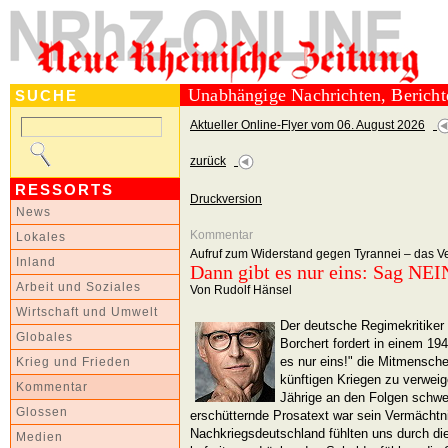
Unabhängige Nachrichten, Berich
SUCHE
Aktueller Online-Flyer vom 06. August 2026
zurück
RESSORTS
Druckversion
News
Kommentar
Lokales
Aufruf zum Widerstand gegen Tyrannei – das V
Inland
Dann gibt es nur eins: Sag NEI
Arbeit und Soziales
Von Rudolf Hänsel
Wirtschaft und Umwelt
Der deutsche Regimekritiker 
Globales
Borchert fordert in einem 19
es nur eins!" die Mitmensche
Krieg und Frieden
künftigen Kriegen zu verweige
Kommentar
Jährige an den Folgen schwe
Glossen
erschütternde Prosatext war sein Vermächt
Nachkriegsdeutschland fühlten uns durch di
Medien