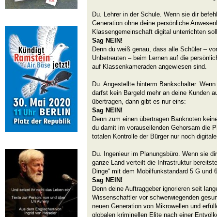
Du. Lehrer in der Schule. Wenn sie dir befeh
Generation ohne deine persönliche Anwesen
Klassengemeinschaft digital unterrichten soll
Sag NEIN!
Denn du weiß genau, dass alle Schüler – vo
Unbetreuten – beim Lernen auf die persönlic
auf Klassenkameraden angewiesen sind.
Du. Angestellte hinterm Bankschalter. Wenn 
darfst kein Bargeld mehr an deine Kunden a
übertragen, dann gibt es nur eins:
Sag NEIN!
Denn zum einen übertragen Banknoten keine 
du damit im vorauseilenden Gehorsam die Plä
totalen Kontrolle der Bürger nur noch digita
Du. Ingenieur im Planungsbüro. Wenn sie dir 
ganze Land verteilt die Infrastruktur bereitst
Dinge“ mit dem Mobilfunkstandard 5 G und 6 
Sag NEIN!
Denn deine Auftraggeber ignorieren seit lan
Wissenschaftler vor schwerwiegenden gesun
neuen Generation von Mikrowellen und erfüll
globalen kriminellen Elite nach einer Entvöl