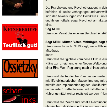
Du. Psychologe und Psychotherapeut in dein
befehlen, du sollst verängstigte und verzwei
sich den Anweisungen von Politikern zu unt
und ihnen notfalls sogar Psychopharmaka zu
eins:
Sag NEIN!
Denn der Verrat der eigenen Berufsethik stö
Sagt NEIN! Mütter, Väter, Mitbürger, sagt 
Denn wenn ihr nicht NEIN sagt, wenn IHR nic
Mitbürger,
dann:
Dann wird die "globale kriminelle Elite" (Geri
Pläne zur Erreichung einer Neuen Weltordnu
einer Eine-Welt-Regierung nach chinesische
Dann wird der teuflische Plan der weltweiten
mithilfe obligatorischer Massenimpfung mit 
mithilfe der Implementierung des Mobilfunks
und in jeder Straßenlaterne und mithilfe der P
Nahrungsmittel weiter realisiert werden. (Hen
Dann wird die "Vierte Industrielle Revolutio
physischen, digitalen und biologischen Identi