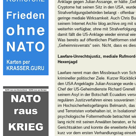
Anklage gegen Julian Assange, er hätte „Ge
Cryptome hat seinen Sitz in den USA, wurde
Strafverfolgungsbehörden belangt - offenbar
geringe mediale Wirksamkeit. Auch Chris But
seinem Internet Archiv blog.archive.org mi
weiterhin verfügbar, ohne mit Strafverfolgun
damit fällt die US-Anklage wieder einmal w
Was bereits auf öffentlichen Plattformen steh
„Geheimnisverrats“ sein. Nicht, dass es dies
Lawfare-Unrechtsjustiz, mediale Rufmor
Hexenjagd
Lawfare nennt man den Missbrauch von Sche
krimineller politischer Ziele. Kurzer Rückblic
den USA Angeklagte Julian Assange wurde u
Chef der US-Geheimdienste Richard Grenell v
seinem Asyl in der Botschaft Ecuadors vers
regulären Justizverfahren eines souveränen 
im Hochsicherheitsgefängnis Belmarsh, das
und Terroristen vorbehalten ist, in Isolation
psychologische Foltermethode betrachtet wi
lang nicht mit seinen Anwälten beraten, er 
Gerichtsakten und konnte die erweiterte Ankl
kurz vor dem ersten Verhandlungstag einsehe