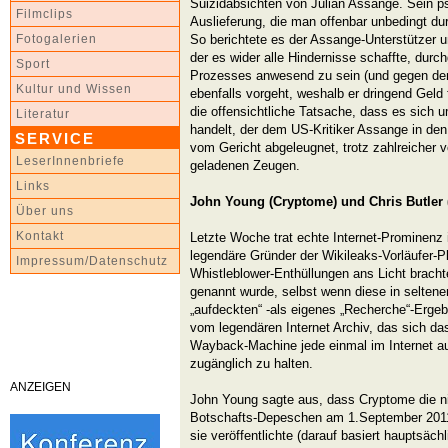
Suizidabsichten von Julian Assange. Sein p
Filmclips
Auslieferung, die man offenbar unbedingt du
So berichtete es der Assange-Unterstützer u
Fotogalerien
der es wider alle Hindernisse schaffte, dur
Sport
Prozesses anwesend zu sein (und gegen den 
Kultur und Wissen
ebenfalls vorgeht, weshalb er dringend Geld
die offensichtliche Tatsache, dass es sich 
Literatur
handelt, der dem US-Kritiker Assange in de
SERVICE
vom Gericht abgeleugnet, trotz zahlreicher v
LeserInnenbriefe
geladenen Zeugen.
Links
John Young (Cryptome) und Chris Butler
Über uns
Kontakt
Letzte Woche trat echte Internet-Prominenz 
legendäre Gründer der Wikileaks-Vorläufer-Pl
Impressum/Datenschutz
Whistleblower-Enthüllungen ans Licht brach
genannt wurde, selbst wenn diese in seltene
„aufdeckten“ -als eigenes „Recherche“-Ergebn
vom legendären Internet Archiv, das sich das
Wayback-Machine jede einmal im Internet au
zugänglich zu halten.
ANZEIGEN
John Young sagte aus, dass Cryptome die ni
Botschafts-Depeschen am 1.September 2011 o
sie veröffentlichte (darauf basiert hauptsäc