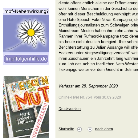
diente offensichtlich alleine der Diffamierun
wohl keinen Menschen in der Geschichte d
öfter mit dieser Beschuldigung verknüpft wu
eine Hate-Speech-Fake-News-Kampagne, die 
Enthüllungsjournalisten zum Schweigen bring
Mainstream-Medien haben ihre zehn Jahre 
Rahmen ihrer Rufmord-Kampagne trotz deren
bis heute nicht deutlich korrigiert. Ihre schmi
Berichterstattung zu Julian Assange will offe
Hackers unter Vergewaltigungsverdacht“ weite
ihren Zuschauern ein Jahrzehnt lang wahrhei
zum Lob des ach so friedlichen Nato-Westen
Hexenjagd weiter vor dem Gericht in Belmar
Verfasst am 28. September 2020
Online-Flyer Nr. 754 vom 30.09.2020
Druckversion
Startseite
nach oben