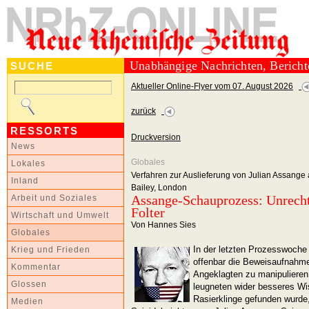
Unabhängige Nachrichten, Berich
SUCHE
Aktueller Online-Flyer vom 07. August 2026
zurück
RESSORTS
Druckversion
News
Globales
Lokales
Verfahren zur Auslieferung von Julian Assange 
Inland
Bailey, London
Assange-Schauprozess: Unrecht
Arbeit und Soziales
Folter
Wirtschaft und Umwelt
Von Hannes Sies
Globales
In der letzten Prozesswoche
Krieg und Frieden
offenbar die Beweisaufnahm
Kommentar
Angeklagten zu manipulieren:
Glossen
leugneten wider besseres Wis
Rasierklinge gefunden wurde,
Medien