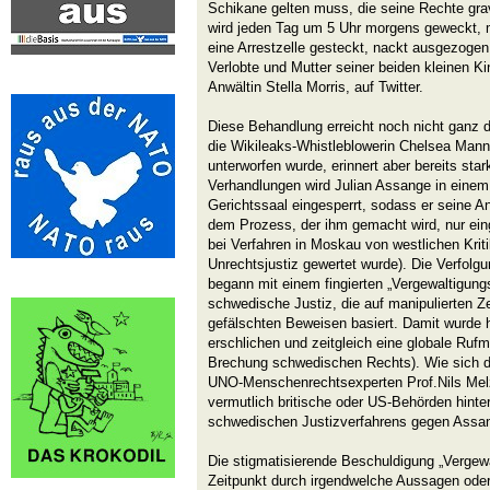
Schikane gelten muss, die seine Rechte grav
wird jeden Tag um 5 Uhr morgens geweckt, m
eine Arrestzelle gesteckt, nackt ausgezogen
Verlobte und Mutter seiner beiden kleinen K
Anwältin Stella Morris, auf Twitter.
Diese Behandlung erreicht noch nicht ganz 
die Wikileaks-Whistleblowerin Chelsea Mann
unterworfen wurde, erinnert aber bereits sta
Verhandlungen wird Julian Assange in einem
Gerichtssaal eingesperrt, sodass er seine An
dem Prozess, der ihm gemacht wird, nur ein
bei Verfahren in Moskau von westlichen Krit
Unrechtsjustiz gewertet wurde). Die Verfolg
begann mit einem fingierten „Vergewaltigung
schwedische Justiz, die auf manipulierten
gefälschten Beweisen basiert. Damit wurde hi
erschlichen und zeitgleich eine globale Ruf
Brechung schwedischen Rechts). Wie sich 
UNO-Menschenrechtsexperten Prof.Nils Melz
vermutlich britische oder US-Behörden hinte
schwedischen Justizverfahrens gegen Assa
Die stigmatisierende Beschuldigung „Vergew
Zeitpunkt durch irgendwelche Aussagen oder