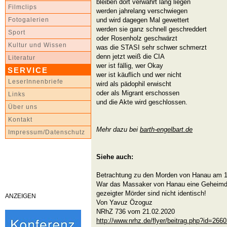
bleiben dort verwahrt lang liegen
Filmclips
werden jahrelang verschwiegen
und wird dagegen Mal gewettert
Fotogalerien
werden sie ganz schnell geschreddert
Sport
oder Rosenholz geschwärzt
Kultur und Wissen
was die STASI sehr schwer schmerzt
denn jetzt weiß die CIA
Literatur
wer ist fällig, wer Okay
SERVICE
wer ist käuflich und wer nicht
LeserInnenbriefe
wird als pädophil erwischt
oder als Migrant erschossen
Links
und die Akte wird geschlossen.
Über uns
Kontakt
Mehr dazu bei
barth-engelbart.de
Impressum/Datenschutz
Siehe auch:
Betrachtung zu den Morden von Hanau am 1
War das Massaker von Hanau eine Geheimdi
gezeigter Mörder sind nicht identisch!
ANZEIGEN
Von Yavuz Özoguz
NRhZ 736 vom 21.02.2020
http://www.nrhz.de/flyer/beitrag.php?id=266