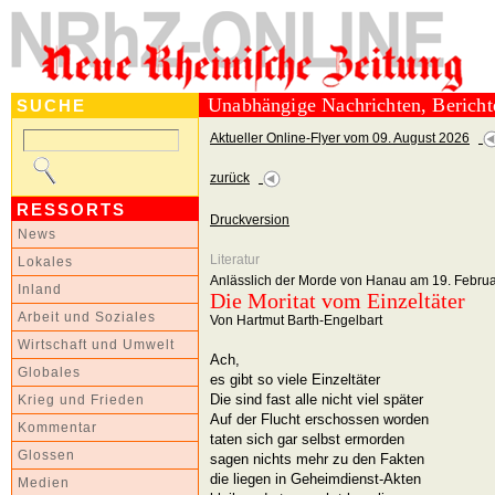
Unabhängige Nachrichten, Berich
SUCHE
Aktueller Online-Flyer vom 09. August 2026
zurück
RESSORTS
Druckversion
News
Literatur
Lokales
Anlässlich der Morde von Hanau am 19. Febru
Inland
Die Moritat vom Einzeltäter
Arbeit und Soziales
Von Hartmut Barth-Engelbart
Wirtschaft und Umwelt
Ach,
Globales
es gibt so viele Einzeltäter
Die sind fast alle nicht viel später
Krieg und Frieden
Auf der Flucht erschossen worden
Kommentar
taten sich gar selbst ermorden
Glossen
sagen nichts mehr zu den Fakten
die liegen in Geheimdienst-Akten
Medien