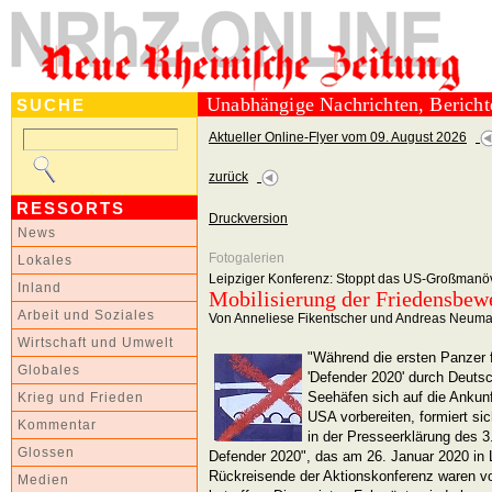
Unabhängige Nachrichten, Berich
SUCHE
Aktueller Online-Flyer vom 09. August 2026
zurück
RESSORTS
Druckversion
News
Fotogalerien
Lokales
Leipziger Konferenz: Stoppt das US-Großmanö
Inland
Mobilisierung der Friedensbe
Arbeit und Soziales
Von Anneliese Fikentscher und Andreas Neum
Wirtschaft und Umwelt
"Während die ersten Panzer
Globales
'Defender 2020' durch Deutsc
Seehäfen sich auf die Ankunf
Krieg und Frieden
USA vorbereiten, formiert si
Kommentar
in der Presseerklärung des 3
Glossen
Defender 2020", das am 26. Januar 2020 in L
Rückreisende der Aktionskonferenz waren 
Medien