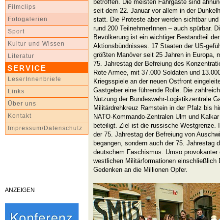
betroffen. Die meisten Fahrgäste sind ahnun
Filmclips
seit dem 22. Januar vor allem in der Dunkel
statt. Die Proteste aber werden sichtbar und
Fotogalerien
rund 200 TeilnehmerInnen – auch spürbar. D
Sport
Bevölkerung ist ein wichtiger Bestandteil der
Kultur und Wissen
Aktionsbündnisses. 17 Staaten der US-gefü
größten Manöver seit 25 Jahren in Europa,
Literatur
75. Jahrestag der Befreiung des Konzentrati
SERVICE
Rote Armee, mit 37.000 Soldaten und 13.00
LeserInnenbriefe
Kriegsspiele an der neuen Ostfront eingeleit
Gastgeber eine führende Rolle. Die zahlreich
Links
Nutzung der Bundeswehr-Logistikzentrale Ga
Über uns
Militärdrehkreuz Ramstein in der Pfalz bis 
Kontakt
NATO-Kommando-Zentralen Ulm und Kalkar –
beteiligt. Ziel ist die russische Westgrenze.
Impressum/Datenschutz
der 75. Jahrestag der Befreiung von Auschwi
begangen, sondern auch der 75. Jahrestag d
deutschem Faschismus. Umso provokanter d
westlichen Militärformationen einschließlic
Gedenken an die Millionen Opfer.
ANZEIGEN