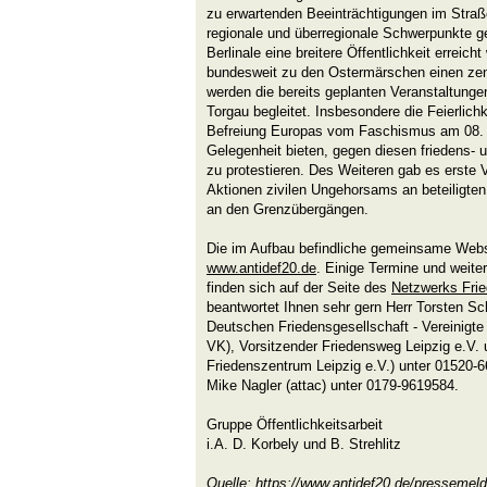
zu erwartenden Beeinträchtigungen im Stra
regionale und überregionale Schwerpunkte g
Berlinale eine breitere Öffentlichkeit errei
bundesweit zu den Ostermärschen einen zen
werden die bereits geplanten Veranstaltung
Torgau begleitet. Insbesondere die Feierlich
Befreiung Europas vom Faschismus am 08. 
Gelegenheit bieten, gegen diesen friedens-
zu protestieren. Des Weiteren gab es erste
Aktionen zivilen Ungehorsams an beteiligten
an den Grenzübergängen.
Die im Aufbau befindliche gemeinsame Websei
www.antidef20.de
. Einige Termine und weite
finden sich auf der Seite des
Netzwerks Frie
beantwortet Ihnen sehr gern Herr Torsten Sc
Deutschen Friedensgesellschaft - Vereinigt
VK), Vorsitzender Friedensweg Leipzig e.V. 
Friedenszentrum Leipzig e.V.) unter 01520-
Mike Nagler (attac) unter 0179-9619584.
Gruppe Öffentlichkeitsarbeit
i.A. D. Korbely und B. Strehlitz
Quelle:
https://www.antidef20.de/pressemeld