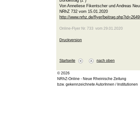
Bundestag (2*)
Von Anneliese Fikentscher und Andreas Ne
NRhZ 732 vom 15.01.2020
http://www.nrhz.de/flyer/beitrag.php?id=264
Online-Flyer Nr. 733 vom 29.01.2020
Druckversion
Startseite
nach oben
© 2026
NRhZ-Online - Neue Rheinische Zeitung
bzw. gekennzeichnete AutorInnen / Institutionen