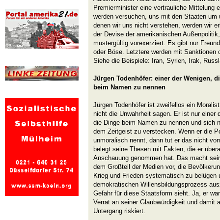
Premierminister eine vertrauliche Mittelung er
werden versuchen, uns mit den Staaten um 
denen wir uns nicht verstehen, werden wir er
der Devise der amerikanischen Außenpolitik,
mustergültig vorexerziert: Es gibt nur Freu
oder Böse. Letztere werden mit Sanktionen 
Siehe die Beispiele: Iran, Syrien, Irak, R
Jürgen Todenhöfer: einer der Wenigen, d
beim Namen zu nennen
Jürgen Todenhöfer ist zweifellos ein Moralis
nicht die Unwahrheit sagen. Er ist nur einer
die Dinge beim Namen zu nennen und sich n
dem Zeitgeist zu verstecken. Wenn er die Po
unmoralisch nennt, dann tut er das nicht v
belegt seine Thesen mit Fakten, die er überal
Anschauung genommen hat. Das macht seine 
dem Großteil der Medien vor, die Bevölkerun
Krieg und Frieden systematisch zu belügen 
demokratischen Willensbildungsprozess ausz
Gefahr für diese Staatsform sieht. Ja, er w
Verrat an seiner Glaubwürdigkeit und damit 
Untergang riskiert.