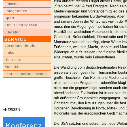
zum äußerst rechten Flügel dieser Partei, 
Filmclips
„Stahlhelmflügel“ Alfred Dreggers. Nach sein
Medienmanager und Vorstandsmitglied des au
Fotogalerien
progressiv bekannten Burda-Verlages. Aber T
Sport
und seinen Job in der Wirtschaft viel in d
Kultur und Wissen
muss ihm die Augen geöffnet haben für die t
Realität der westlichen Außenpolitik, die erh
Literatur
Gleichheit, Brüderlichkeit, Demokratie und R
SERVICE
Monstranz vor sich herträgt, diese Werte let
LeserInnenbriefe
Füßen tritt, weil nur „Macht, Märkte und Mon
Widerspruch aufzuzeigen und für eine friedl
Links
einzutreten, wurde sein Lebensthema.
Über uns
Kontakt
Die Wandlung vom deutsch-nationalen Reakti
universalistisch gesinnten Humanisten best
Impressum/Datenschutz
große Heuchelei. Wie Politik und Medien unse
allein ist schon Programm. Todenhöfer klagt
nicht nur die gegenwärtige, sondern auch di
abendländische Zivilisation ist in den von i
mit äußerster Grausamkeit vorgegangen – v
Christentums, den Kreuzzügen über die fast 
indigenen Bevölkerung in Nord-, Mittel- und
ANZEIGEN
Kolonialismus der europäischen Großmächte i
Die USA setzten und setzen als neue Weltma