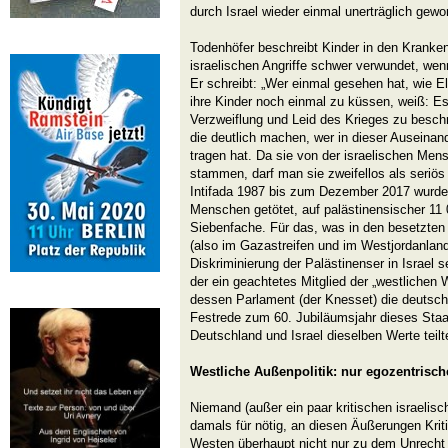
durch Israel wieder einmal unerträglich gewo
Todenhöfer beschreibt Kinder in den Kranken
israelischen Angriffe schwer verwundet, wen
Er schreibt: „Wer einmal gesehen hat, wie E
ihre Kinder noch einmal zu küssen, weiß: Es
Verzweiflung und Leid des Krieges zu beschr
die deutlich machen, wer in dieser Auseinan
tragen hat. Da sie von der israelischen Men
stammen, darf man sie zweifellos als seriös
Intifada 1987 bis zum Dezember 2017 wurden
Menschen getötet, auf palästinensischer 11 
Siebenfache. Für das, was in den besetzten
(also im Gazastreifen und im Westjordanland
Diskriminierung der Palästinenser in Israel se
der ein geachtetes Mitglied der „westlichen 
dessen Parlament (der Knesset) die deutsche
Festrede zum 60. Jubiläumsjahr dieses Staa
Deutschland und Israel dieselben Werte teilt
Westliche Außenpolitik: nur egozentrisch
Niemand (außer ein paar kritischen israelische
damals für nötig, an diesen Äußerungen Krit
Westen überhaupt nicht nur zu dem Unrecht f