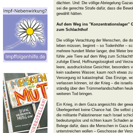
dächten. Und: Die völlige Abriegelung Gaza
sei die gerechte Strafe dafür, dass die Bew
gewählt hätten.
Auf dem Weg ins "Konzentrationslager" 
zum Schlachthof
Die völlige Verachtung der Menschen, die do
leben müssen, beginnt – so Todenhöfer – s
mehrere hundert Meter langer, drei Meter br
fühle „wie Tiere auf dem Weg zum Schlachtho
zufolge Elend, Hoffnungslosigkeit und Verzwei
leere, ausdruckslose Gesichter, besonders v
kein sauberes Wasser, kaum noch etwas zu 
Versorgung ist katastrophal. Das Einzige, 
verlassen können, ist der Krieg – die israe
ständig über den Trümmerlandschaften heule
weiteren Tod bringen.
Ein Krieg, in dem Gaza angesichts der gewalt
Überlegenheit keine Chance hat. Die selbst 
die militante Palästinenser nach Israel schic
bedeutungslos und richten kaum Schaden an.
Belege dafür, dass die Menschen in Gaza ih
unterstreichen wollen – Geschosse der Verz