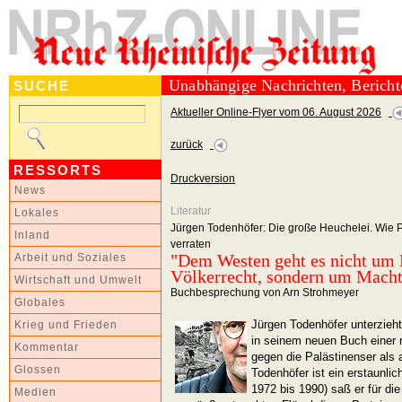
Unabhängige Nachrichten, Berich
SUCHE
Aktueller Online-Flyer vom 06. August 2026
zurück
RESSORTS
Druckversion
News
Literatur
Lokales
Jürgen Todenhöfer: Die große Heuchelei. Wie P
Inland
verraten
"Dem Westen geht es nicht um
Arbeit und Soziales
Völkerrecht, sondern um Mach
Wirtschaft und Umwelt
Buchbesprechung von Arn Strohmeyer
Globales
Jürgen Todenhöfer unterzieht
Krieg und Frieden
in seinem neuen Buch einer r
Kommentar
gegen die Palästinenser als
Glossen
Todenhöfer ist ein erstaunli
1972 bis 1990) saß er für d
Medien