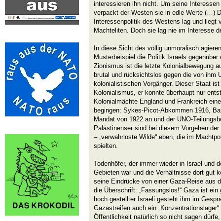
interessieren ihn nicht. Um seine Interessen
verpackt der Westen sie in edle Werte (…) 
Interessenpolitik des Westens lag und liegt v
Machteliten. Doch sie lag nie im Interesse de
In diese Sicht des völlig unmoralisch agier
Musterbeispiel die Politik Israels gegenüber
Zionismus ist die letzte Kolonialbewegung a
brutal und rücksichtslos gegen die von ihm 
kolonialistischen Vorgänger. Dieser Staat ist
Kolonialismus, er konnte überhaupt nur ents
Kolonialmächte England und Frankreich eine
begingen: Sykes-Picot-Abkommen 1916, Balf
Mandat von 1922 an und der UNO-Teilungsb
Palästinenser sind bei diesem Vorgehen der
– „verwahrloste Wilde“ eben, die im Machtp
spielten.
Todenhöfer, der immer wieder in Israel und 
Gebieten war und die Verhältnisse dort gut k
seine Eindrücke von einer Gaza-Reise aus der
die Überschrift: „Fassungslos!“ Gaza ist ein 
hoch gestellter Israeli gesteht ihm im Gesp
Gazastreifen auch ein „Konzentrationslager
Öffentlichkeit natürlich so nicht sagen dürfe,