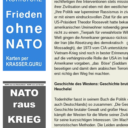
rechtfertigen ihre Interventionen stets missi
ihrer Zivilisation und eben mit den westlich
„Ihre Politik war lupenreiner Rassismus in zi
er mit einem eindrucksvollen Zitat für die a
US-Präsident Theodor Roosevelt hatte bekan
amerikanischen Ureinwohner notwendig gewe
nicht zu einem „Tierpark für verwahrloste Wi
Welt gingen die Amerikaner genauso rücksich
der Iran (die Absetzung des demokratisch 
Mossadegh), der 1973 vom CIA unterstützte 
Vietnam-Krieg sind noch in bester Erinnerun
auf die verhängnisvolle Rolle der USA im Ira
Amerikaner vorgaben, „das Böse“ (Saddam 
beseitigen und damit dem arabischen Terror
erst richtig den Weg frei machten.
Geschichte des Westens: Geschichte brut
Heuchelei
Todenhöfer fasst in seinem Buch die Politi
auch Deutschlands) so zusammen: „Die Ges
Geschichte brutaler Gewalt und großer Heuch
kämpft der Westen für die Werte seiner Zivil
für seine kurzsichtigen Interessen. Um Mac
terroristischen Methoden. Die Leiden andere