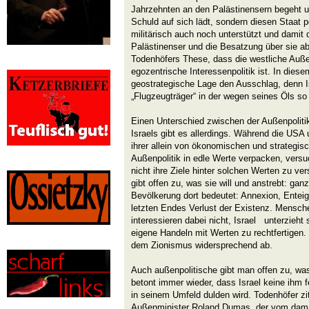
Jahrzehnten an den Palästinensern begeht u
Schuld auf sich lädt, sondern diesen Staat po
militärisch auch noch unterstützt und damit 
Palästinenser und die Besatzung über sie abs
Todenhöfers These, dass die westliche Außen
egozentrische Interessenpolitik ist. In diesem
geostrategische Lage den Ausschlag, denn Is
„Flugzeugträger“ in der wegen seines Öls s
Einen Unterschied zwischen der Außenpoliti
Israels gibt es allerdings. Während die USA
ihrer allein von ökonomischen und strategisc
Außenpolitik in edle Werte verpacken, versuch
nicht ihre Ziele hinter solchen Werten zu ver
gibt offen zu, was sie will und anstrebt: gan
Bevölkerung dort bedeutet: Annexion, Enteig
letzten Endes Verlust der Existenz. Mensch
interessieren dabei nicht, Israel unterzieht
eigene Handeln mit Werten zu rechtfertigen. 
dem Zionismus widersprechend ab.
Auch außenpolitische gibt man offen zu, was 
betont immer wieder, dass Israel keine ihm 
in seinem Umfeld dulden wird. Todenhöfer zit
Außenminister Roland Dumas, der vom damal