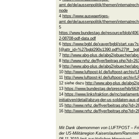
amt.de/de/aussenpolitik/themen/internatrecht
node
4
https://www.auswaertiges-
amt.de/de/aussenpolitik/themen/internatrech
5
https://www.bundestag.de/resource/blob/
2-08708-pdf-data.pdf
6
https://www.bgbl.de/xaver/bgbl/start.xav?st
[@attr_id=%27bgbl290s1390.pdf%27]#__
7
http://www.abg-plus.de/abg2/ebuecher/abg_
8
http://www.nrhz.de/flyer/beitrag.php?id=26
9
http://www.abg-plus.de/abg2/ebuecher/abg_
10
http://www.luftpost-kl.de/luftpost-archi
11
http://www.luftpost-kl.de/luftpost-archi
12 siehe dazu
http://www.abg-plus.de/abg2/
13
https://www.bundestag.de/presse/hib/66
14
https://www.linksfraktion.de/nc/parlament
initiativen/detail/abzug-der-us-soldaten-aus-
15
http://www.nrhz.de/flyer/beitrag.php?id=
16
http://www.nrhz.de/flyer/beitrag.php?id=
Mit Dank übernommen von LUFTPOST – Fried
der US-Militärregion Kaiserslautern/Ramstein
08.11.2019 (mit zusätzlichen Hinweisen)