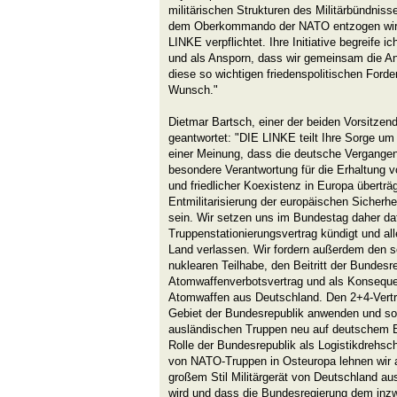
militärischen Strukturen des Militärbündniss
dem Oberkommando der NATO entzogen wird
LINKE verpflichtet. Ihre Initiative begreife i
und als Ansporn, dass wir gemeinsam die An
diese so wichtigen friedenspolitischen Ford
Wunsch."
Dietmar Bartsch, einer der beiden Vorsitzen
geantwortet: "DIE LINKE teilt Ihre Sorge um
einer Meinung, dass die deutsche Vergangen
besondere Verantwortung für die Erhaltung v
und friedlicher Koexistenz in Europa überträ
Entmilitarisierung der europäischen Sicherhe
sein. Wir setzen uns im Bundestag daher da
Truppenstationierungsvertrag kündigt und al
Land verlassen. Wir fordern außerdem den so
nuklearen Teilhabe, den Beitritt der Bundes
Atomwaffenverbotsvertrag und als Konseque
Atomwaffen aus Deutschland. Den 2+4-Vertr
Gebiet der Bundesrepublik anwenden und so 
ausländischen Truppen neu auf deutschem Bo
Rolle der Bundesrepublik als Logistikdrehsc
von NATO-Truppen in Osteuropa lehnen wir a
großem Stil Militärgerät von Deutschland a
wird und dass die Bundesregierung dem inz