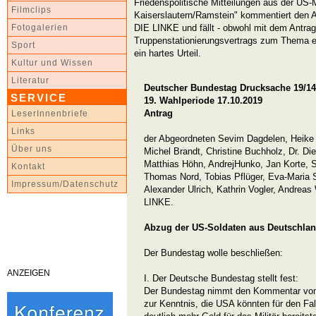
Friedenspolitische Mitteilungen aus der US-M
Filmclips
Kaiserslautern/Ramstein" kommentiert den A
DIE LINKE und fällt - obwohl mit dem Antra
Fotogalerien
Truppenstationierungsvertrags zum Thema ei
Sport
ein hartes Urteil.
Kultur und Wissen
Literatur
Deutscher Bundestag Drucksache 19/1
SERVICE
19. Wahlperiode 17.10.2019
Antrag
LeserInnenbriefe
Links
der Abgeordneten Sevim Dagdelen, Heike 
Über uns
Michel Brandt, Christine Buchholz, Dr. Die
Matthias Höhn, AndrejHunko, Jan Korte, St
Kontakt
Thomas Nord, Tobias Pflüger, Eva-Maria 
Impressum/Datenschutz
Alexander Ulrich, Kathrin Vogler, Andreas
LINKE.
Abzug der US-Soldaten aus Deutschla
Der Bundestag wolle beschließen:
ANZEIGEN
I. Der Deutsche Bundestag stellt fest:
Der Bundestag nimmt den Kommentar von 
zur Kenntnis, die USA könnten für den Fal