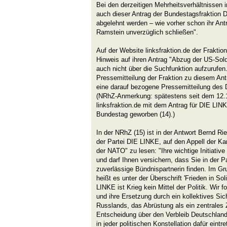
Bei den derzeitigen Mehrheitsverhältnissen
auch dieser Antrag der Bundestagsfraktion 
abgelehnt werden – wie vorher schon ihr A
Ramstein unverzüglich schließen".
Auf der Website linksfraktion.de der Fraktio
Hinweis auf ihren Antrag "Abzug der US-Sold
auch nicht über die Suchfunktion aufzurufen
Pressemitteilung der Fraktion zu diesem Antr
eine darauf bezogene Pressemitteilung des
(NRhZ-Anmerkung: spätestens seit dem 12.1
linksfraktion.de mit dem Antrag für DIE LINK
Bundestag geworben (14).)
In der NRhZ (15) ist in der Antwort Bernd Ri
der Partei DIE LINKE, auf den Appell der 
der NATO" zu lesen: "Ihre wichtige Initiative
und darf Ihnen versichern, dass Sie in der 
zuverlässige Bündnispartnerin finden. Im G
heißt es unter der Überschrift 'Frieden in Soli
LINKE ist Krieg kein Mittel der Politik. Wir 
und ihre Ersetzung durch ein kollektives Sic
Russlands, das Abrüstung als ein zentrales 
Entscheidung über den Verbleib Deutschlan
in jeder politischen Konstellation dafür ein