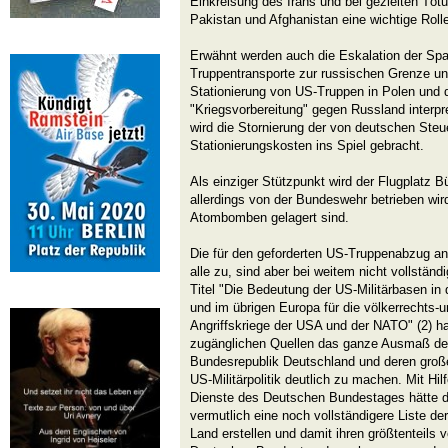
Einkreisung des Irans und bei gezielten Töt
Pakistan und Afghanistan eine wichtige Rolle
Erwähnt werden auch die Eskalation der Sp
Truppentransporte zur russischen Grenze und
Stationierung von US-Truppen in Polen und 
"Kriegsvorbereitung" gegen Russland interp
wird die Stornierung der von deutschen Steu
Stationierungskosten ins Spiel gebracht.
Als einziger Stützpunkt wird der Flugplatz Bü
allerdings von der Bundeswehr betrieben wir
Atombomben gelagert sind.
Die für den geforderten US-Truppenabzug a
alle zu, sind aber bei weitem nicht vollstä
Titel "Die Bedeutung der US-Militärbasen in
und im übrigen Europa für die völkerrechts-
Angriffskriege der USA und der NATO" (2) ha
zugänglichen Quellen das ganze Ausmaß de
Bundesrepublik Deutschland und deren große
US-Militärpolitik deutlich zu machen. Mit Hi
Dienste des Deutschen Bundestages hätte d
vermutlich eine noch vollständigere Liste de
Land erstellen und damit ihren größtenteils 