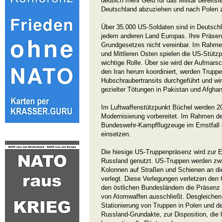
deutlich mehr Geld für das Militär bereits
Deutschland abzuziehen und nach Polen z
Über 35.000 US-Soldaten sind in Deutschla
jedem anderen Land Europas. Ihre Präsen
Grundgesetzes nicht vereinbar. Im Rahme
und Mittleren Osten spielen die US-Stütz
wichtige Rolle. Über sie wird der Aufmars
den Iran herum koordiniert, werden Trupp
Hubschraubertransits durchgeführt und wir
gezielter Tötungen in Pakistan und Afghan
Im Luftwaffenstützpunkt Büchel werden 
Modernisierung vorbereitet. Im Rahmen de
Bundeswehr-Kampfflugzeuge im Ernstfall
einsetzen.
Die hiesige US-Truppenpräsenz wird zur 
Russland genutzt. US-Truppen werden zw
Kolonnen auf Straßen und Schienen an d
verlegt. Diese Verlegungen verletzen den 
den östlichen Bundesländern die Präsenz
von Atomwaffen ausschließt. Desgleichen st
Stationierung von Truppen in Polen und d
Russland-Grundakte, zur Disposition, die 