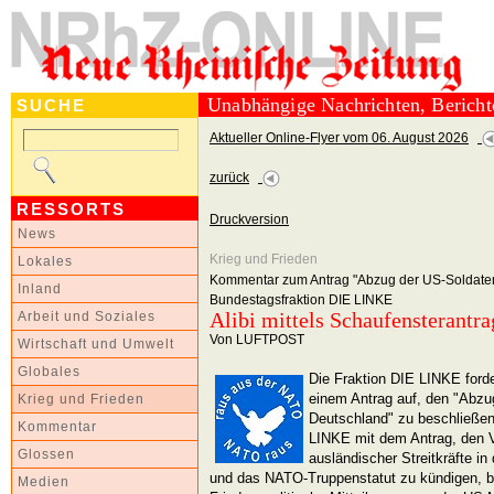
Unabhängige Nachrichten, Berich
SUCHE
Aktueller Online-Flyer vom 06. August 2026
zurück
RESSORTS
Druckversion
News
Krieg und Frieden
Lokales
Kommentar zum Antrag "Abzug der US-Soldaten
Inland
Bundestagsfraktion DIE LINKE
Alibi mittels Schaufensterantra
Arbeit und Soziales
Von LUFTPOST
Wirtschaft und Umwelt
Globales
Die Fraktion DIE LINKE ford
einem Antrag auf, den "Abzu
Krieg und Frieden
Deutschland" zu beschließen 
Kommentar
LINKE mit dem Antrag, den V
Glossen
ausländischer Streitkräfte i
und das NATO-Truppenstatut zu kündigen,
Medien