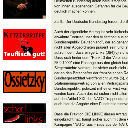
Deutschen Bundestag deren herausragende m
von ihnen ausgehenden Gefahren für die Be
deutlich machen können.
Zu II.: Der Deutsche Bundestag fordert die
Auch der eigentliche Antrag ist sehr lückenh
erwähnte "Vertrag über den Aufenthalt ausländ
Bundesrepublik Deutschland", der so genannt
nicht allen Abgeordneten präsent sein und is
aufzufinden, dass einige Links (3)(4)(5) sic
Dass sich hinter dem "Punkt 3 der Vereinba
25.9.1990" eine Passage aus den gleich lau
Siegermächte verbirgt, ist sicher auch nich
der an den Botschafter der französischen Re
Bundesgesetzblatt veröffentlicht wurde (6), 
Stationierungsvertrag von allen Vertragspart
Bundesrepublik, jederzeit mit einer Frist vo
werden kann. Auch das ist sicher nicht all
auf den Artikel XIX des NATO-Truppenstat
auch hier die Angabe einer Fundstelle sinnvo
Dass die Fraktion DIE LINKE diesen Antrag
eingebracht hat, hängt sicher auch mit dem
Kampagne "NATO raus – raus aus der NATO