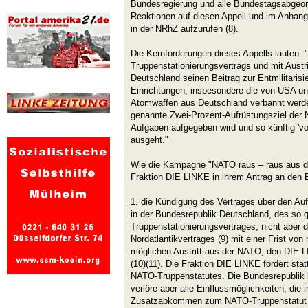
Bundesregierung und alle Bundestagsabgeord
Reaktionen auf diesen Appell und im Anhang 
in der NRhZ aufzurufen (8).
Die Kernforderungen dieses Appells lauten:
Truppenstationierungsvertrags und mit Austr
Deutschland seinen Beitrag zur Entmilitarisier
Einrichtungen, insbesondere die von USA 
Atomwaffen aus Deutschland verbannt werde
genannte Zwei-Prozent-Aufrüstungsziel der
Aufgaben aufgegeben wird und so künftig 'v
ausgeht."
Wie die Kampagne "NATO raus – raus aus de
Fraktion DIE LINKE in ihrem Antrag an den
1. die Kündigung des Vertrages über den Aufe
in der Bundesrepublik Deutschland, des so 
Truppenstationierungsvertrages, nicht aber d
Nordatlantikvertrages (9) mit einer Frist von
möglichen Austritt aus der NATO, den DIE LI
(10)(11). Die Fraktion DIE LINKE fordert st
NATO-Truppenstatutes. Die Bundesrepublik 
verlöre aber alle Einflussmöglichkeiten, di
Zusatzabkommen zum NATO-Truppenstatut ge