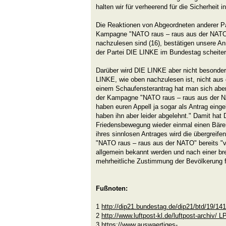
halten wir für verheerend für die Sicherheit i
Die Reaktionen von Abgeordneten anderer Pa
Kampagne "NATO raus – raus aus der NATO",
nachzulesen sind (16), bestätigen unsere A
der Partei DIE LINKE im Bundestag scheiter
Darüber wird DIE LINKE aber nicht besonders
LINKE, wie oben nachzulesen ist, nicht aus 
einem Schaufensterantrag hat man sich aber 
der Kampagne "NATO raus – raus aus der N
haben euren Appell ja sogar als Antrag einge
haben ihn aber leider abgelehnt." Damit hat
Friedensbewegung wieder einmal einen Bäre
ihres sinnlosen Antrages wird die übergrei
"NATO raus – raus aus der NATO" bereits "ve
allgemein bekannt werden und nach einer bre
mehrheitliche Zustimmung der Bevölkerung 
Fußnoten:
1
http://dip21.bundestag.de/dip21/btd/19/14
2
http://www.luftpost-kl.de/luftpost-archiv
3
https://www.auswaertiges-