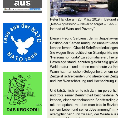
Peter Handke am 23. März 2019 in Belgrad 
„Nato-Aggression – Never to forget – 1999 
instead of Wars and Poverty“
Diesen Freund Serbiens, der im Jugoslawienk
Position der Serben mutig und unbeirrt vertei
kennen lernen. Obwohl Schriftstellerkollegen
Sie wegen Ihres politischen Standpunkts med
“Persona non grata“ zu stigmatisieren, hielte
Hexenjagd stand, schufen gleichzeitig groß
Weltliteratur – und stehen noch heute zu Ih
Wann hat man schon Gelegenheit, einem so 
Zeitgeist schreibenden und streitenden Zei
und ihm Wertschätzung und Hochachtung zu
Und tatsächlich lernte ich dann im persönli
und trotz seiner Berühmtheit bescheidene Pe
kennen, einen weltbekannten Schriftsteller, 
mit ihm spricht, mit dem man bald in Bezie
seinem Leben und seiner „Bestimmung“ im Re
altägyptischen Sinn zu sein, der Würde ausst