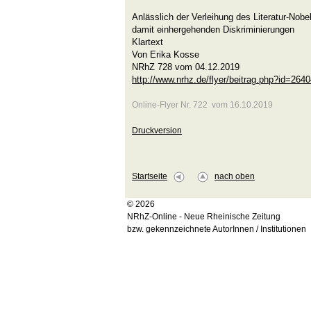
Anlässlich der Verleihung des Literatur-Nob
damit einhergehenden Diskriminierungen
Klartext
Von Erika Kosse
NRhZ 728 vom 04.12.2019
http://www.nrhz.de/flyer/beitrag.php?id=264
Online-Flyer Nr. 722 vom 16.10.2019
Druckversion
Startseite
nach oben
© 2026
NRhZ-Online - Neue Rheinische Zeitung
bzw. gekennzeichnete AutorInnen / Institutionen