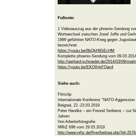
Fußnote:
1 Videoauszug aus der phoenix-Sendung vo
Wortwechsel zwischen Josef Joffe und Gerha
1999 geführten NATO-Krieg gegen Jugoslawie
bezeichnet
https://youtu.be/8bQkH9SEcHM
Komplette phoenix-Sendung vom 09.03.201
http://gerhard-schroeder.de/2014/03/09/mati
https://youtu.be/EKQ0ykFQav4
Siehe auch:
Filmclip
Internationale Konferenz "NATO-Aggression 
Belgrad, 22.-23.03.2019
Peter Handke – ein Freund Serbiens – zur 
Jahren
Von Arbeiterfotografie
NRhZ 698 vom 29.03.2019
http://www.nrhz.de/flyer/beitrag.php?id=257