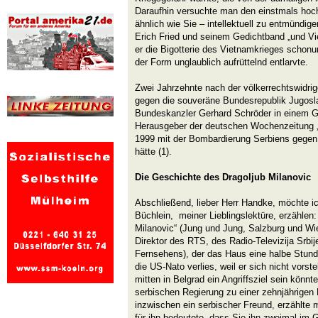
Daraufhin versuchte man den einstmals hoch
ähnlich wie Sie – intellektuell zu entmündig
Erich Fried und seinem Gedichtband „und Vi
er die Bigotterie des Vietnamkrieges schonun
der Form unglaublich aufrüttelnd entlarvte.
Zwei Jahrzehnte nach der völkerrechtswidri
gegen die souveräne Bundesrepublik Jugosl
Bundeskanzler Gerhard Schröder in einem G
Herausgeber der deutschen Wochenzeitung „D
1999 mit der Bombardierung Serbiens gegen
hätte (1).
Die Geschichte des Dragoljub Milanovic
Abschließend, lieber Herr Handke, möchte i
Büchlein, meiner Lieblingslektüre, erzählen
Milanovic“ (Jung und Jung, Salzburg und Wi
Direktor des RTS, des Radio-Televizija Srbi
Fernsehens), der das Haus eine halbe Stund
die US-Nato verlies, weil er sich nicht vorst
mitten in Belgrad ein Angriffsziel sein könnt
serbischen Regierung zu einer zehnjährigen Ha
inzwischen ein serbischer Freund, erzählte m
für ihn bedeutete, dass Sie ihn zweimal im