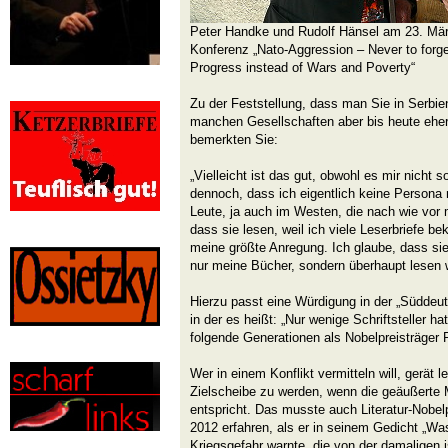
Peter Handke und Rudolf Hänsel am 23. Mär
Konferenz „Nato-Aggression – Never to forg
Progress instead of Wars and Poverty“
Zu der Feststellung, dass man Sie in Serbie
manchen Gesellschaften aber bis heute eher 
bemerkten Sie:
„Vielleicht ist das gut, obwohl es mir nicht so
dennoch, dass ich eigentlich keine Persona n
Leute, ja auch im Westen, die nach wie vor 
dass sie lesen, weil ich viele Leserbriefe b
meine größte Anregung. Ich glaube, dass sie
nur meine Bücher, sondern überhaupt lesen 
Hierzu passt eine Würdigung in der „Süddeu
in der es heißt: „Nur wenige Schriftsteller h
folgende Generationen als Nobelpreisträger 
Wer in einem Konflikt vermitteln will, gerät le
Zielscheibe zu werden, wenn die geäußerte 
entspricht. Das musste auch Literatur-Nobelp
2012 erfahren, als er in seinem Gedicht „W
Kriegsgefahr warnte, die von der damaligen 