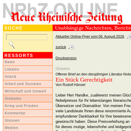
Unabhängige Nachrichten, Berich
SUCHE
Aktueller Online-Flyer vom 06. August 2026
zurück
RESSORTS
Druckversion
News
Globales
Lokales
Offener Brief an den diesjährigen Literatur-No
Inland
Ein Stück Gerechtigkeit
Arbeit und Soziales
Von Rudolf Hänsel
Wirtschaft und Umwelt
Lieber Herr Handke, zuallererst meinen Glü
Globales
Nobelpreises für Ihr lebenslanges literarische
Übersetzer und Dramatiker. Von meinen Freu
Krieg und Frieden
viele Landsleute Ihnen diese renommierte A
Kommentar
empfundener Dankbarkeit für Ihre bewiesene 
Glossen
gewünscht haben. Diese Preisverleihung an 
für dieses mutige, lebensfrohe und leidgeprü
Medien