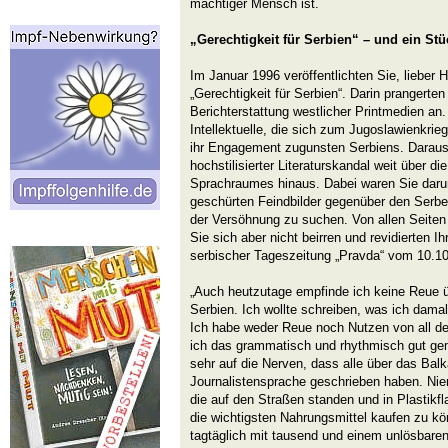
mächtiger Mensch ist.
„Gerechtigkeit für Serbien“ – und ein Stü
Im Januar 1996 veröffentlichten Sie, lieber 
„Gerechtigkeit für Serbien“. Darin prangerten
Berichterstattung westlicher Printmedien an. 
Intellektuelle, die sich zum Jugoslawienkrieg
ihr Engagement zugunsten Serbiens. Daraus
hochstilisierter Literaturskandal weit über 
Sprachraumes hinaus. Dabei waren Sie daru
geschürten Feindbilder gegenüber den Serb
der Versöhnung zu suchen. Von allen Seiten h
Sie sich aber nicht beirren und revidierten I
serbischer Tageszeitung „Pravda“ vom 10.10
„Auch heutzutage empfinde ich keine Reue 
Serbien. Ich wollte schreiben, was ich dam
Ich habe weder Reue noch Nutzen von all d
ich das grammatisch und rhythmisch gut ge
sehr auf die Nerven, dass alle über das Bal
Journalistensprache geschrieben haben. Ni
die auf den Straßen standen und in Plastikf
die wichtigsten Nahrungsmittel kaufen zu k
tagtäglich mit tausend und einem unlösbare