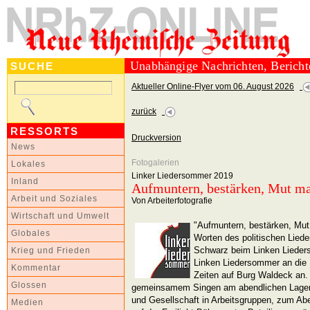
Unabhängige Nachrichten, Berich
SUCHE
Aktueller Online-Flyer vom 06. August 2026
zurück
RESSORTS
Druckversion
News
Fotogalerien
Lokales
Linker Liedersommer 2019
Inland
Aufmuntern, bestärken, Mut m
Arbeit und Soziales
Von Arbeiterfotografie
Wirtschaft und Umwelt
"Aufmuntern, bestärken, Mu
Globales
Worten des politischen Lied
Schwarz beim Linken Lieder
Krieg und Frieden
Linken Liedersommer an die 
Kommentar
Zeiten auf Burg Waldeck an.
Glossen
gemeinsamem Singen am abendlichen Lagerf
und Gesellschaft in Arbeitsgruppen, zum Ab
Medien