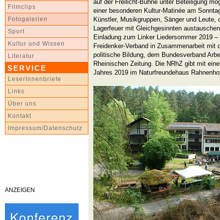
auf der Freilicht-Bühne unter Beteiligung mö
Filmclips
einer besonderen Kultur-Matinée am Sonntag
Künstler, Musikgruppen, Sänger und Leute, 
Fotogalerien
Lagerfeuer mit Gleichgesinnten austauschen
Sport
Einladung zum Linker Liedersommer 2019 – 
Kultur und Wissen
Freidenker-Verband in Zusammenarbeit mit d
politische Bildung, dem Bundesverband Arbei
Literatur
Rheinischen Zeitung. Die NRhZ gibt mit einen
SERVICE
Jahres 2019 im Naturfreundehaus Rahnenhof 
LeserInnenbriefe
Links
Über uns
Kontakt
Impressum/Datenschutz
ANZEIGEN