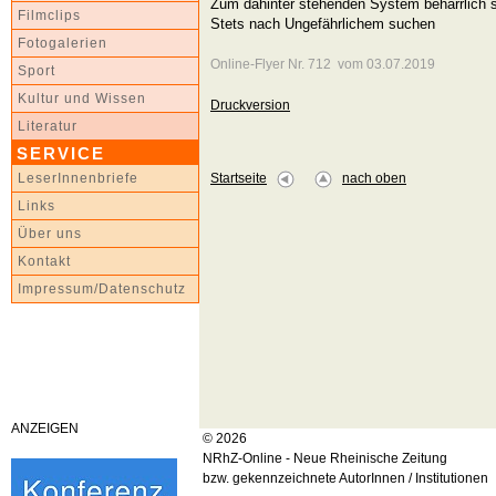
Zum dahinter stehenden System beharrlich 
Filmclips
Stets nach Ungefährlichem suchen
Fotogalerien
Online-Flyer Nr. 712 vom 03.07.2019
Sport
Kultur und Wissen
Druckversion
Literatur
SERVICE
Startseite
nach oben
LeserInnenbriefe
Links
Über uns
Kontakt
Impressum/Datenschutz
ANZEIGEN
© 2026
NRhZ-Online - Neue Rheinische Zeitung
bzw. gekennzeichnete AutorInnen / Institutionen