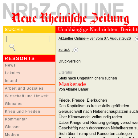
Unabhängige Nachrichten, Berich
SUCHE
Aktueller Online-Flyer vom 07. August 2026
zurück
RESSORTS
Druckversion
News
Literatur
Lokales
Stets nach Ungefährlichem suchen
Inland
Maskerade
Arbeit und Soziales
Von Afsane Bahar
Wirtschaft und Umwelt
Friede, Freude, Eierkuchen
Globales
Den Kapitalismus keinesfalls gefährden
Geräuschvoll nach Nebenschauplätzen suc
Krieg und Frieden
Über Klimawandel vollmundig reden
Kommentar
Dabei Kriege und Rüstung gefügig verschwe
Glossen
Geschäftig nach dröhnenden Nebelkerzen s
Sich über Trump und Konsorten aufregen
Medien