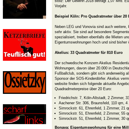
stolz: Der Gewinn 2018 beträgt 1,07 Mrd. Eu
Vorjahr.
Beispiel Köln: Pro Quadratmeter über 20
Neben LEG und Vonovia sind auch weitere,
sehr aktiv. Sie sind auf besondere Segmen
spezialisiert, treiben ebenfalls die Mieten 
Eigentumswohnungen hoch und sind bisher öf
Akelius: 33 Quadratmeter für 810 Euro
Der schwedische Konzern Akelius Residentia
Wohnungen, davon über 20.000 in Deutschla
Fußballclub, sondern gibt sich anderweitig al
Sponsor der SOS-Kinderdörfer. Akelius vermi
website finden sich folgende aktuelle Angebo
Quadradmeterpreise über 20 Euro:
Friedrichstr. 7, Köln-Altstadt, 2 Zimmer, 
Aachener Str. 306, Braunsfeld, 110 qm, 4 
Simrockstr. 61, Ehrenfeld, 1 Zimmer, 21 
Simrockstr. 51, Ehrenfeld, 2 Zimmer, 55 
Simrockstr. 51, Ehrenfeld, 1 Zimmer, 30 
Bonava: Eigentumswohnung für eine Mill