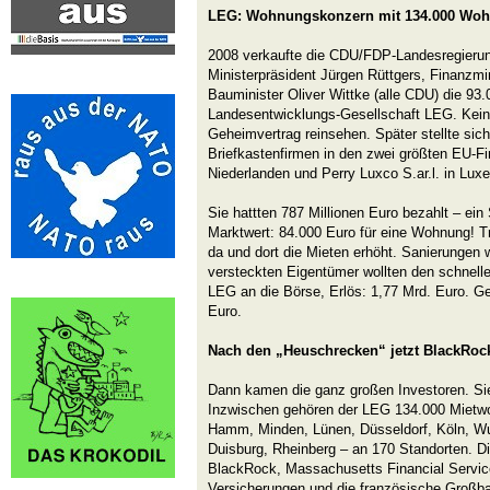
LEG: Wohnungskonzern mit 134.000 Wo
2008 verkaufte die CDU/FDP-Landesregieru
Ministerpräsident Jürgen Rüttgers, Finanzmi
Bauminister Oliver Wittke (alle CDU) die 9
Landesentwicklungs-Gesellschaft LEG. Kein 
Geheimvertrag reinsehen. Später stellte sic
Briefkastenfirmen in den zwei größten EU-F
Niederlanden und Perry Luxco S.ar.l. in Lux
Sie hattten 787 Millionen Euro bezahlt – ei
Marktwert: 84.000 Euro für eine Wohnung! Tr
da und dort die Mieten erhöht. Sanierungen 
versteckten Eigentümer wollten den schnell
LEG an die Börse, Erlös: 1,77 Mrd. Euro. Ge
Euro.
Nach den „Heuschrecken“ jetzt BlackRoc
Dann kamen die ganz großen Investoren. Si
Inzwischen gehören der LEG 134.000 Mietwo
Hamm, Minden, Lünen, Düsseldorf, Köln, Wu
Duisburg, Rheinberg – an 170 Standorten. D
BlackRock, Massachusetts Financial Servi
Versicherungen und die französische Großb