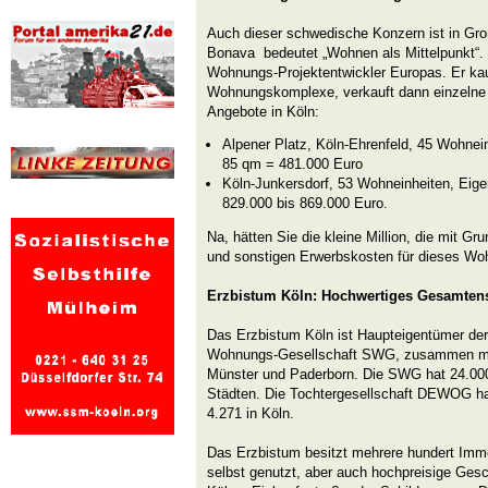
Auch dieser schwedische Konzern ist in Groß
Bonava bedeutet „Wohnen als Mittelpunkt“. 
Wohnungs-Projektentwickler Europas. Er kau
Wohnungskomplexe, verkauft dann einzelne
Angebote in Köln:
Alpener Platz, Köln-Ehrenfeld, 45 Wohne
85 qm = 481.000 Euro
Köln-Junkersdorf, 53 Wohneinheiten, Ei
829.000 bis 869.000 Euro.
Na, hätten Sie die kleine Million, die mit G
und sonstigen Erwerbskosten für dieses Wo
Erzbistum Köln: Hochwertiges Gesamten
Das Erzbistum Köln ist Haupteigentümer de
Wohnungs-Gesellschaft SWG, zusammen mi
Münster und Paderborn. Die SWG hat 24.00
Städten. Die Tochtergesellschaft DEWOG h
4.271 in Köln.
Das Erzbistum besitzt mehrere hundert Immob
selbst genutzt, aber auch hochpreisige Gesc