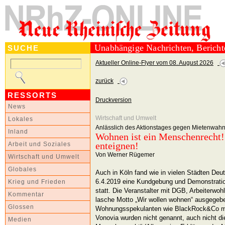
Unabhängige Nachrichten, Berich
SUCHE
Aktueller Online-Flyer vom 08. August 2026
zurück
RESSORTS
Druckversion
News
Wirtschaft und Umwelt
Lokales
Anlässlich des Aktionstages gegen Mietenwah
Inland
Wohnen ist ein Menschenrecht
enteignen!
Arbeit und Soziales
Von Werner Rügemer
Wirtschaft und Umwelt
Globales
Auch in Köln fand wie in vielen Städten Deu
6.4.2019 eine Kundgebung und Demonstratio
Krieg und Frieden
statt. Die Veranstalter mit DGB, Arbeiterwoh
Kommentar
lasche Motto „Wir wollen wohnen“ ausgegeb
Glossen
Wohnungsspekulanten wie BlackRock&Co mi
Vonovia wurden nicht genannt, auch nicht d
Medien