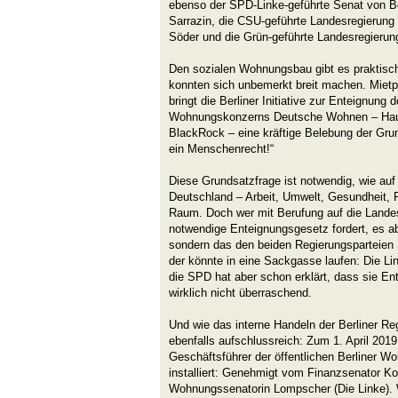
ebenso der SPD-Linke-geführte Senat von B
Sarrazin, die CSU-geführte Landesregierung 
Söder und die Grün-geführte Landesregierun
Den sozialen Wohnungsbau gibt es praktisch
konnten sich unbemerkt breit machen. Mietp
bringt die Berliner Initiative zur Enteignung
Wohnungskonzerns Deutsche Wohnen – Haup
BlackRock – eine kräftige Belebung der Gru
ein Menschenrecht!“
Diese Grundsatzfrage ist notwendig, wie auf 
Deutschland – Arbeit, Umwelt, Gesundheit, R
Raum. Doch wer mit Berufung auf die Landes
notwendige Enteignungsgesetz fordert, es abe
sondern das den beiden Regierungsparteien 
der könnte in eine Sackgasse laufen: Die Link
die SPD hat aber schon erklärt, dass sie En
wirklich nicht überraschend.
Und wie das interne Handeln der Berliner Reg
ebenfalls aufschlussreich: Zum 1. April 201
Geschäftsführer der öffentlichen Berliner
installiert: Genehmigt vom Finanzsenator Ko
Wohnungssenatorin Lompscher (Die Linke).