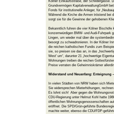
Kölner Einkaufsstraße, der Schildergasse. D
Grundvermögen KapitalverwaltungGmbH betr
Fonds für institutionelle Anleger, für „Neuba
Während die Kirche die Armen tröstend bei de
sorgt sie für die Gewinne der gehobenen Klie
Bekanntlich fuhren die vier Kölner Bischöfe 
konzernwürdigen BMW- und Audi-Fuhrpark ge
Lingen, um wieder mal über die systembedi
besorgt zu schwadronieren. In der Kölner In
die reichen katholischen Fundis zum Beispi
sie, so preisen sie das an, in das „hochwer
West' um“, darunter 21 „hochwertige Eigen
Wohnungen treiben die reichen Gottesfürst
Preise verraten die Geheimniskrämer allerdin
Widerstand und Neuanfang: Enteignung –
In vielen Städten von NRW haben sich Miete
Sie widersprechen Mieterhöhungen, rechne
Es lohnt sich! Aber gegen die Wohnungsnot 
CDU-Regierung unter Helmut Kohl hatte 1988
öffentlichen Wohnungsgenossenschaften au
eröffnet. Die SPD/Grün-geführte Bundesregi
machte weiter, ebenso die CDU/FDP-geführt