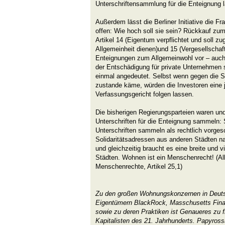
Unterschriftensammlung für die Enteignung l
Außerdem lässt die Berliner Initiative die Fr
offen: Wie hoch soll sie sein? Rückkauf z
Artikel 14 (Eigentum verpflichtet und soll z
Allgemeinheit dienen)und 15 (Vergesellschaf
Enteignungen zum Allgemeinwohl vor – auch g
der Entschädigung für private Unternehmen 
einmal angedeutet. Selbst wenn gegen die 
zustande käme, würden die Investoren eine
Verfassungsgericht folgen lassen.
Die bisherigen Regierungsparteien waren un
Unterschriften für die Enteignung sammeln:
Unterschriften sammeln als rechtlich vorges
Solidaritätsadressen aus anderen Städten n
und gleichzeitig braucht es eine breite und v
Städten. Wohnen ist ein Menschenrecht! (Al
Menschenrechte, Artikel 25,1)
Zu den großen Wohnungskonzernen in Deuts
Eigentümern BlackRock, Masschusetts Fina
sowie zu deren Praktiken ist Genaueres zu 
Kapitalisten des 21. Jahrhunderts. Papyross