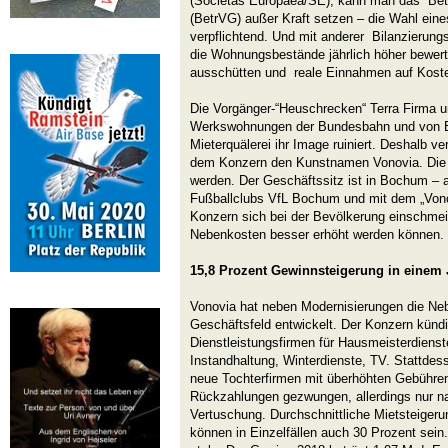
(Societas Europaea/SE), kann man das Bet
(BetrVG) außer Kraft setzen – die Wahl eines
verpflichtend. Und mit anderer Bilanzierun
die Wohnungsbestände jährlich höher bewer
ausschütten und reale Einnahmen auf Koste
Die Vorgänger-“Heuschrecken“ Terra Firma u
Werkswohnungen der Bundesbahn und von E
Mieterquälerei ihr Image ruiniert. Deshalb 
dem Konzern den Kunstnamen Vonovia. Die 
werden. Der Geschäftssitz ist in Bochum – 
Fußballclubs VfL Bochum und mit dem „Vonov
Konzern sich bei der Bevölkerung einschmei
Nebenkosten besser erhöht werden können.
15,8 Prozent Gewinnsteigerung in einem 
Vonovia hat neben Modernisierungen die Ne
Geschäftsfeld entwickelt. Der Konzern kündi
Dienstleistungsfirmen für Hausmeisterdienst
Instandhaltung, Winterdienste, TV. Stattdes
neue Tochterfirmen mit überhöhten Gebühren
Rückzahlungen gezwungen, allerdings nur n
Vertuschung. Durchschnittliche Mietsteigeru
können in Einzelfällen auch 30 Prozent sein