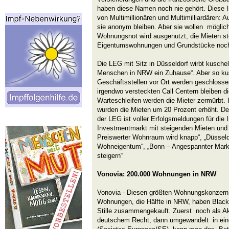
haben diese Namen noch nie gehört. Diese I
von Multimillionären und Multimilliardären: 
sie anonym bleiben. Aber sie wollen möglich
Wohnungsnot wird ausgenutzt, die Mieten ste
Eigentumswohnungen und Grundstücke noch v
Die LEG mit Sitz in Düsseldorf wirbt kusche
Menschen in NRW ein Zuhause“. Aber so kusc
Geschäftsstellen vor Ort werden geschlossen
irgendwo versteckten Call Centern bleiben die
Warteschleifen werden die Mieter zermürbt
wurden die Mieten um 20 Prozent erhöht. 
der LEG ist voller Erfolgsmeldungen für die 
Investmentmarkt mit steigenden Mieten und 
Preiswerter Wohnraum wird knapp“, „Düsseld
Wohneigentum“, „Bonn – Angespannter Markt
steigern“
Vonovia: 200.000 Wohnungen in NRW
Vonovia - Diesen größten Wohnungskonzern 
Wohnungen, die Hälfte in NRW, haben BlackR
Stille zusammengekauft. Zuerst noch als Ak
deutschem Recht, dann umgewandelt in eine