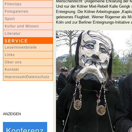
Menschenrecht“ (Allgemeine Erklärung der M
Filmclips
Und nur der Kölner Miet-Rebell Kalle Gerigk 
Enteignung. Die Kölner Arbeitsgruppe „Kapital
Fotogalerien
gelesenes Flugblatt. Werner Rügemer als Mit
Sport
Köln und zur Berliner Enteignungs-Initiative a
Kultur und Wissen
Literatur
SERVICE
LeserInnenbriefe
Links
Über uns
Kontakt
Impressum/Datenschutz
ANZEIGEN