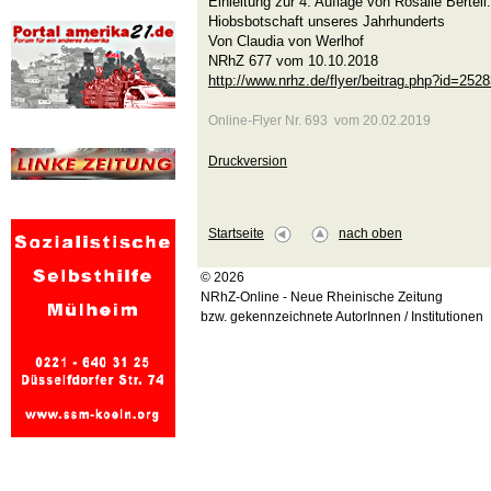
Einleitung zur 4. Auflage von Rosalie Bertel
Hiobsbotschaft unseres Jahrhunderts
Von Claudia von Werlhof
NRhZ 677 vom 10.10.2018
http://www.nrhz.de/flyer/beitrag.php?id=252
Online-Flyer Nr. 693 vom 20.02.2019
Druckversion
Startseite
nach oben
© 2026
NRhZ-Online - Neue Rheinische Zeitung
bzw. gekennzeichnete AutorInnen / Institutionen