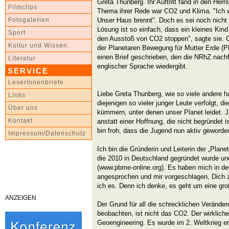
Greta Thunberg. Ihr Auftritt fand in den Her
Filmclips
Thema ihrer Rede war CO2 und Klima. "Ich wil
Unser Haus brennt". Doch es sei noch nicht
Fotogalerien
Lösung ist so einfach, dass ein kleines Kin
Sport
den Ausstoß von CO2 stoppen", sagte sie. C
Kultur und Wissen
der Planetaren Bewegung für Mutter Erde (P
einen Brief geschrieben, den die NRhZ nach
Literatur
englischer Sprache wiedergibt.
SERVICE
LeserInnenbriefe
Liebe Greta Thunberg, wie so viele andere h
Links
diejenigen so vieler junger Leute verfolgt, d
Über uns
kümmern, unter denen unser Planet leidet. J
Kontakt
anstatt einer Hoffnung, die nicht begründet i
bin froh, dass die Jugend nun aktiv geworden
Impressum/Datenschutz
Ich bin die Gründerin und Leiterin der „Plan
die 2010 in Deutschland gegründet wurde und 
(www.pbme-online.org). Es haben mich in 
angesprochen und mir vorgeschlagen, Dich z
ich es. Denn ich denke, es geht um eine gro
ANZEIGEN
Der Grund für all die schrecklichen Veränder
beobachten, ist nicht das CO2. Der wirkliche
Geoengineering. Es wurde im 2. Weltkrieg e