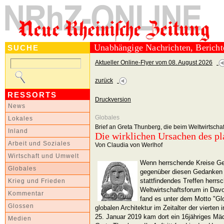
Unabhängige Nachrichten, Berich
SUCHE
Aktueller Online-Flyer vom 08. August 2026
zurück
RESSORTS
Druckversion
News
Globales
Lokales
Brief an Greta Thunberg, die beim Weltwirtsch
Inland
Die wirklichen Ursachen des pl
Arbeit und Soziales
Von Claudia von Werlhof
Wirtschaft und Umwelt
Wenn herrschende Kreise G
Globales
gegenüber diesen Gedanken V
stattfindendes Treffen herrs
Krieg und Frieden
Weltwirtschaftsforum in Dav
Kommentar
fand es unter dem Motto "Glo
Glossen
globalen Architektur im Zeitalter der vierten 
25. Januar 2019 kam dort ein 16jähriges Mä
Medien