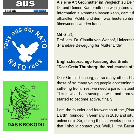
Als eine Art Großmutter im Vergleich zu Dein
Dir und Deinen KameradInnen wenigstens v
Information zukommen lassen kann, damit d
offiziellen Politik und dem, was heute so d
überwunden werden kann.
Mit Gruß,
Prof. em. Dr. Claudia von Werlhof, Universit
„Planetare Bewegung für Mutter Erde“
Englischsprachige Fassung des Briefs:
"Dear Greta Thunberg: the real causes of 
Dear Greta Thunberg, as so many others I ha
those of so many young people concerning t
suffering from. Yes, we need a panic instead
This is what I am saying as well, and I am v
started to become active, finally!
I am the founder and forewoman of the „Pla
Earth“, founded in Germany in 2010 and situ
online.org). So, during the last weeks peopl
that I should contact you. Well, I´ll try. Bec