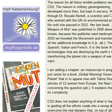
The reason for all these terrible problems we
CO2. The reason is military geoengineering,
developed since then, but kept in secrecy. We
through Dr. Rosalie Bertell, a scientist and
who worked with the UN on environmental pro
life until she passed in 2012. Her last book:
Weapon of War“ was published in 2000 alrea
known, because the publisher went bankrupt.
2010 we founded the Movement and translat
all her additional knowledge to it (s. att.). 
Spanish, Italian and French. It is the book th
technologies that are destroying the earth´s
transforming the planet into a weapon of war
says.
I am adding a chapter -as manuscript in pro
just wrote for a book „Global Warning! Geoe
Planet“ that is to appear now with Talma Stu
articles of 12 women from Europe, the Near
concerning the question (att.). It explains t
its complexity.
CO2 does not explain anything of what is hap
is guiding all the efforts made into a wrong d
overcome the real dangers that, on top of 