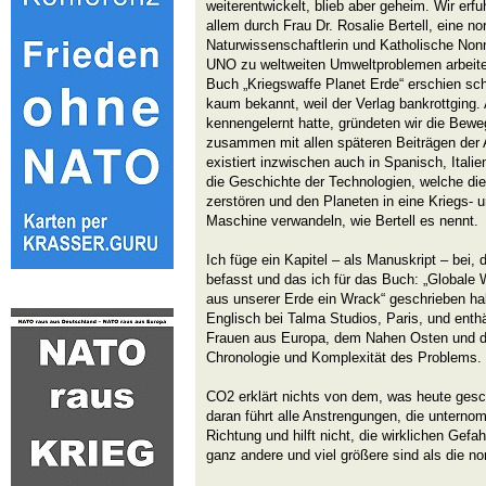
weiterentwickelt, blieb aber geheim. Wir erf
allem durch Frau Dr. Rosalie Bertell, eine n
Naturwissenschaftlerin und Katholische Nonn
UNO zu weltweiten Umweltproblemen arbeitete
Buch „Kriegswaffe Planet Erde“ erschien sc
kaum bekannt, weil der Verlag bankrottging. 
kennengelernt hatte, gründeten wir die Bew
zusammen mit allen späteren Beiträgen der 
existiert inzwischen auch in Spanisch, Itali
die Geschichte der Technologien, welche d
zerstören und den Planeten in eine Kriegs-
Maschine verwandeln, wie Bertell es nennt.
Ich füge ein Kapitel – als Manuskript – bei,
befasst und das ich für das Buch: „Globale
aus unserer Erde ein Wrack“ geschrieben ha
Englisch bei Talma Studios, Paris, und ent
Frauen aus Europa, dem Nahen Osten und de
Chronologie und Komplexität des Problems.
CO2 erklärt nichts von dem, was heute gesc
daran führt alle Anstrengungen, die unterno
Richtung und hilft nicht, die wirklichen Gef
ganz andere und viel größere sind als die n