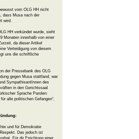
 bewusst vom OLG HH nicht
ng, dass Musa nach der
t wird.
OLG HH verkündet wurde, sieht
 9 Monaten innerhalb von einer
zeit, da dieser Artikel
seine Verteidigung von diesem
 uns die schriftliche
t von der Pressebank des OLG
ndung gegen Musa stattfand, war
 und SympathisantInnen des
kräften in den Gerichtssaal
türkischer Sprache Parolen:
t für alle politischen Gefangen“,
gründung:
chte und für Demokratie
 Respekt. Das jedoch ist
rhat. Für dir Errichtung einer