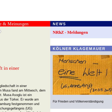
te & Meinungen
NEWS
NRhZ - Meldungen
KÖLNER KLAGEMAUER
t in einer
liedschaft in einer
gen Musa fand am Mittwoch, dem
. Musa Asoglu ist ein
us der Türkei. Er wurde am
Für Frieden und Völkerverständigung
 Hamburg festgenommen und
uchungsgefängnis (UG)