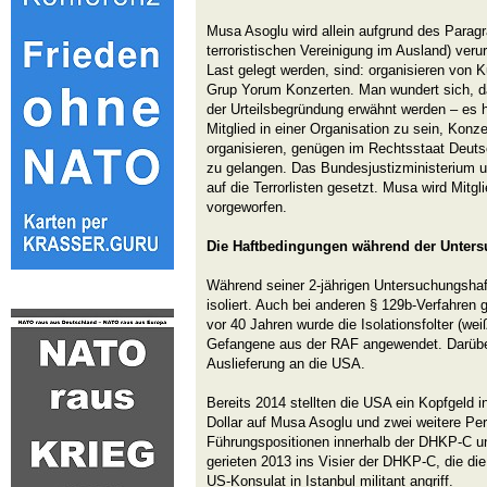
Musa Asoglu wird allein aufgrund des Paragra
terroristischen Vereinigung im Ausland) verurt
Last gelegt werden, sind: organisieren von 
Grup Yorum Konzerten. Man wundert sich, da
der Urteilsbegründung erwähnt werden – es 
Mitglied in einer Organisation zu sein, Kon
organisieren, genügen im Rechtsstaat Deutsc
zu gelangen. Das Bundesjustizministerium
auf die Terrorlisten gesetzt. Musa wird Mitg
vorgeworfen.
Die Haftbedingungen während der Unters
Während seiner 2-jährigen Untersuchungshaf
isoliert. Auch bei anderen § 129b-Verfahren g
vor 40 Jahren wurde die Isolationsfolter (wei
Gefangene aus der RAF angewendet. Darübe
Auslieferung an die USA.
Bereits 2014 stellten die USA ein Kopfgeld i
Dollar auf Musa Asoglu und zwei weitere Pe
Führungspositionen innerhalb der DHKP-C un
gerieten 2013 ins Visier der DHKP-C, die di
US-Konsulat in Istanbul militant angriff.