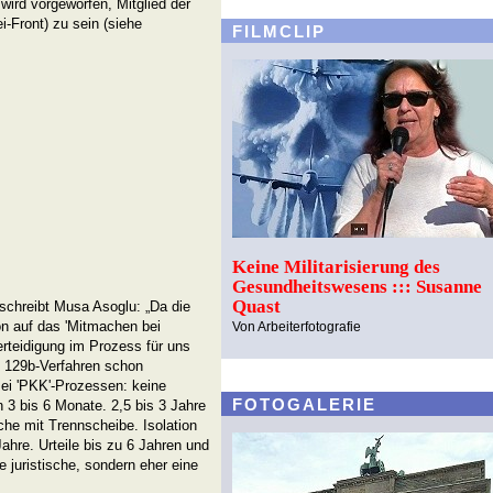
 wird vorgeworfen, Mitglied der
-Front) zu sein (siehe
FILMCLIP
Keine Militarisierung des
Gesundheitswesens ::: Susanne
Quast
schreibt Musa Asoglu: „Da die
on auf das 'Mitmachen bei
Von Arbeiterfotografie
Verteidigung im Prozess für uns
 § 129b-Verfahren schon
Bei 'PKK'-Prozessen: keine
FOTOGALERIE
 3 bis 6 Monate. 2,5 bis 3 Jahre
he mit Trennscheibe. Isolation
ahre. Urteile bis zu 6 Jahren und
e juristische, sondern eher eine