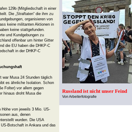
fen 129b (Mitgliedschaft in einer
eilt. Die „Straftaten“ die ihm zu
Kundgebungen, organisieren von
ss keine militanten Aktionen in
haben keine stattgefunden.
zerte und Kundgebungen zu
hland offenbar um hinter Gitter
 und die EU haben die DHKP-C
liedschaft in der DHKP-C
uchungshaft
t war Musa 24 Stunden täglich
ibt es ähnliche Isolation. Schon
ße Folter) vor allem gegen
Russland ist nicht unser Feind
r hinaus droht Musa die
Von Arbeiterfotografie
n Höhe von jeweils 3 Mio. US-
rsonen aus, denen
terstellt wurden. Die USA
e US-Botschaft in Ankara und das