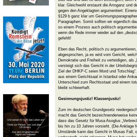
klar. Gleichwohl erstaunt die Arroganz und d
gegen den Angeklagten argumentiert: Einersei
§129 b ganz klar um Gesinnungsparagraphen
Paragraphen. Somit sollten wir eigentlich d
so einem Prozess auch politisch argumentie
wenn die Rede immer wieder auf den „deuts
gefehlt!
Eben das Recht, politisch zu argumentieren
abgesprochen, ja es wird vom Gericht, welch
Demokratie und Freiheit zu verteidigen, als 
versteigt sich das Gericht in der Urteilsbeg
Ziel der DHKP-C seien Mord und Totschlag“. 
aus einem Gerichtsaal in Istanbul oder An
Unterschied zum Rechtsstaat und einem tota
bleibt schleierhaft.
Gesinnungsjustiz! Klassenjustiz!
Zum im deutschen Grundgesetz niedergesch
macht das Gericht bezeichnenderweise kein
dass das Gesetz für Musa Asoglus „Verbrec
bis hin zu 10 Jahren vorsieht. (Die Anklage f
Umstände kann das Gericht in Musas Fall, o