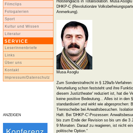
Holstenglacis in Totalisolation. Musa Asoglu
Filmclips
DHKP-C (Revolutionäre Volksbefreiungspartei
Anmerkung).
Fotogalerien
Sport
Kultur und Wissen
Literatur
SERVICE
LeserInnenbriefe
Links
Über uns
Kontakt
Musa Asoglu
Impressum/Datenschutz
Zum Sonderstrafrecht in § 129a/b-Verfahren 
Verurteilung schon feststeht und ihre Funkti
diesem Justiztheater' reduziert ist, hat die 
keine positive Bedeutung... Alles ist in den
standardisiert und wirkt wie abgesprochen: 
Trennscheibe bei Anwaltsbesuchen. Isolation
Haft. Bei 'DHKP-C'-Prozessen: Anwaltsbesuc
ANZEIGEN
bis zum Ende der Revision so bis um die 3 J
9 Monaten. Darauf zu reagieren, ist nicht ein
politische Option.“