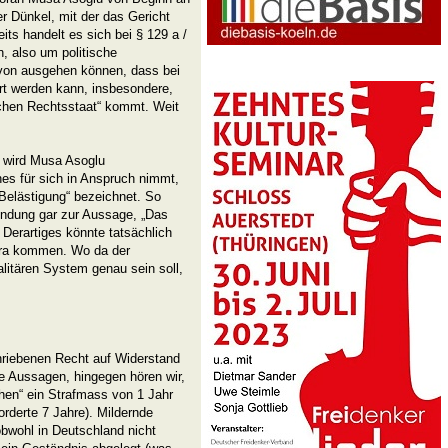
er Dünkel, mit der das Gericht
ts handelt es sich bei § 129 a /
, also um politische
avon ausgehen können, dass bei
rt werden kann, insbesondere,
chen Rechtsstaat“ kommt. Weit
, wird Musa Asoglu
es für sich in Anspruch nimmt,
„Belästigung“ bezeichnet. So
ründung gar zur Aussage, „Das
Derartiges könnte tatsächlich
kara kommen. Wo da der
litären System genau sein soll,
riebenen Recht auf Widerstand
e Aussagen, hingegen hören wir,
hen“ ein Strafmass von 1 Jahr
orderte 7 Jahre). Mildernde
bwohl in Deutschland nicht