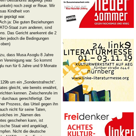
 ein Geständnis abgelegt (was
Dunkeln) noch zeigt er Reue. Wir
sas Kindheit von
i geprägt war.
Ach ja: Die guten Beziehungen
NATO-Staat zum anderen, sind
ens. Das Gericht anerkennt die 2
rden jedoch die Bedingungen
e oben)
nzu, dass Musa Asoglu 8 Jahre
en Vereinigung war. So kommt
 nun für 6 Jahre und 9 Monate
 129b um ein „Sonderstrafrecht“.
es gleicht, wie bereits erwähnt,
erichten kennen. Zwischenrufe im
 durchaus gerechtfertigt. Der
er Prozess, das Urteil gegen ihn
r auch nicht für seine Taten,
s solches im „Namen des
tes geschehen kann, ist
kische Staat wird angeklagt,
mpfen. Nicht die deutsche