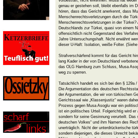
vorbestraft, nicht erkennen. Musa hat weder
genau er gestehen soll, bleibt ebenfalls im 
hören, dass das Gericht anerkennt, dass Mu
Menschenrechtsverletzungen durch die Türke
Menschenrechtsverletzungen in der Türkei? 
Deutschlands zur Türkei, quasi von einem 
offensichtlich nicht Gegenstand des Verfahr
Jahre Untersuchungshaft. Nicht erwähnt we
dieser U-Haft: Isolation, weiße Folter. (Sieh
Strafverschärfend kommt für das Gericht hi
lang Kader in der von Deutschland verboten
das OLG Hamburg zum Schluss, Musa Asoglu
weg zu sperren.
Tatsächlich handelt es sich bei den § 129a /
Die Argumentation des deutschen Rechtsstaat
der Argumentation, die wir von türkischen G
Gerichtssaal wie „Klassenjustiz“ waren daher
Prozess gegen Musa Asoglu war ein politisch
ist ein politisches Urteil. Folgerichtig wird e
sondern für seine Gesinnung verurteilt. Da
deutschen Volkes“ und ihm Namen des Rech
unerträglich. Nicht der unterdrückerische tür
sondern diejenigen, die dieses Unrecht bekä