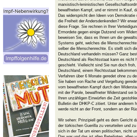
marxistisch-leninistischen Gesellschaftsord
bewaffneten Kampf, und er nimmt in Kauf, 
Das widerspricht den Ideen von Demokratie u
die Freiheit der Andersdenkenden? Wir erwar
diese Frage. Sie rechnen in Ihrer Verteidig
Ermordete gegen einige Dutzend vom Widers
beweisen Sie, dass es Ihnen um die gewalt
Systems geht, welches die Menschenrechte ve
selber die Menschenrechte. Es stellt sich di
Deutschland verhandeln müssen? Ganz bes
Deutschland als Rechtsstaat kann es nicht
geschieht. Vielleicht sind Sie nun doch froh,
Deutschland, einem Rechtsstaat bekommen.
Verfahren über 6 Monate geredet ohne zu de
Sie haben von Rache und Vergeltung gered
vom bewaffneten Kampf durch den Widerstan
mit der Parole, bewaffneter Widerstand sei b
Ihren unzähligen Einwürfen die Zeit gestoh
Bulletin der DHKP-C zitiert. Unter anderem 
werde nicht an der Front, sondern an der Rü
Wir sehen: Prinzipiell geht es dem Gericht
der türkischen Guerilla zu verurteilen und zu
sich in der Tat um einen politischen, nicht u
Das war und das ist allen Beteiligten, alle