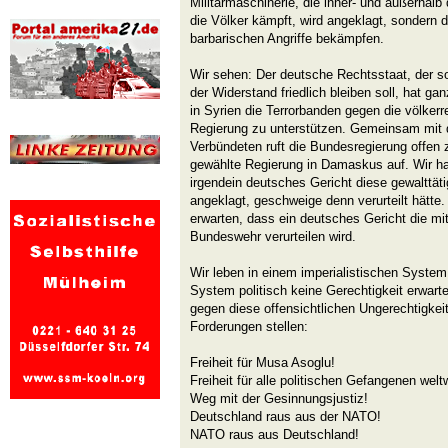
Militärmaschinerie, die inner- und außerhal
die Völker kämpft, wird angeklagt, sondern d
barbarischen Angriffe bekämpfen.
Wir sehen: Der deutsche Rechtsstaat, der so
der Widerstand friedlich bleiben soll, hat ga
in Syrien die Terrorbanden gegen die völkerre
Regierung zu unterstützen. Gemeinsam mit
Verbündeten ruft die Bundesregierung offen
gewählte Regierung in Damaskus auf. Wir h
irgendein deutsches Gericht diese gewalttä
angeklagt, geschweige denn verurteilt hätte
erwarten, dass ein deutsches Gericht die mit
Bundeswehr verurteilen wird.
Wir leben in einem imperialistischen System
System politisch keine Gerechtigkeit erwarte
gegen diese offensichtlichen Ungerechtigke
Forderungen stellen:
Freiheit für Musa Asoglu!
Freiheit für alle politischen Gefangenen weltw
Weg mit der Gesinnungsjustiz!
Deutschland raus aus der NATO!
NATO raus aus Deutschland!