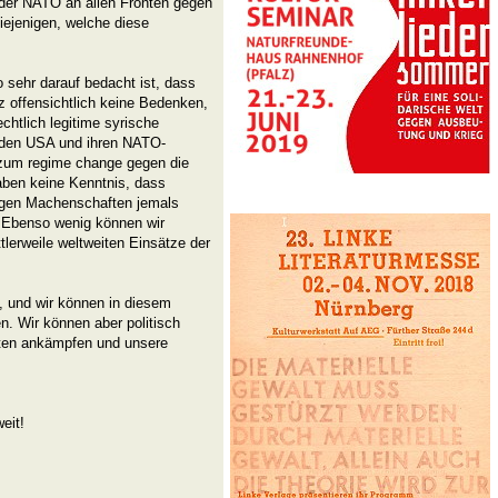
b der NATO an allen Fronten gegen
iejenigen, welche diese
 sehr darauf bedacht ist, dass
nz offensichtlich keine Bedenken,
chtlich legitime syrische
 den USA und ihren NATO-
 zum regime change gegen die
aben keine Kenntnis, dass
tigen Machenschaften jemals
. Ebenso wenig können wir
tlerweile weltweiten Einsätze der
, und wir können in diesem
n. Wir können aber politisch
iten ankämpfen und unsere
eit!