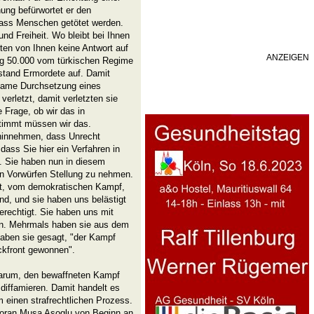
nung befürwortet er den
dass Menschen getötet werden.
nd Freiheit. Wo bleibt bei Ihnen
ten von Ihnen keine Antwort auf
ANZEIGEN
ung 50.000 vom türkischen Regime
tand Ermordete auf. Damit
same Durchsetzung eines
rletzt, damit verletzten sie
e Frage, ob wir das in
timmt müssen wir das.
 hinnehmen, dass Unrecht
 dass Sie hier ein Verfahren in
 Sie haben nun in diesem
n Vorwürfen Stellung zu nehmen.
et, vom demokratischen Kampf,
d, und sie haben uns belästigt
erechtigt. Sie haben uns mit
len. Mehrmals haben sie aus dem
haben sie gesagt, "der Kampf
ckfront gewonnen".
 darum, den bewaffneten Kampf
 diffamieren. Damit handelt es
m einen strafrechtlichen Prozess.
n voran Musa Asoglu von Beginn an