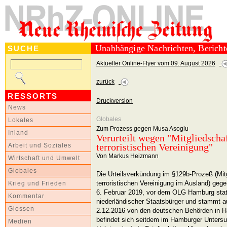
Unabhängige Nachrichten, Berich
SUCHE
Aktueller Online-Flyer vom 09. August 2026
zurück
RESSORTS
Druckversion
News
Globales
Lokales
Zum Prozess gegen Musa Asoglu
Inland
Verurteilt wegen "Mitgliedschaf
terroristischen Vereinigung"
Arbeit und Soziales
Von Markus Heizmann
Wirtschaft und Umwelt
Globales
Die Urteilsverkündung im §129b-Prozeß (Mitg
terroristischen Vereinigung im Ausland) ge
Krieg und Frieden
6. Februar 2019, vor dem OLG Hamburg statt
Kommentar
niederländischer Staatsbürger und stammt a
Glossen
2.12.2016 von den deutschen Behörden in
befindet sich seitdem im Hamburger Unters
Medien