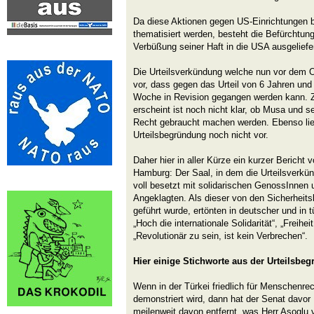
Da diese Aktionen gegen US-Einrichtungen
thematisiert werden, besteht die Befürchtu
Verbüßung seiner Haft in die USA ausgeliefer
Die Urteilsverkündung welche nun vor dem 
vor, dass gegen das Urteil von 6 Jahren und
Woche in Revision gegangen werden kann. Zur
erscheint ist noch nicht klar, ob Musa und 
Recht gebraucht machen werden. Ebenso liegt
Urteilsbegründung noch nicht vor.
Daher hier in aller Kürze ein kurzer Berich
Hamburg: Der Saal, in dem die Urteilsverkü
voll besetzt mit solidarischen GenossInnen
Angeklagten. Als dieser von den Sicherheits
geführt wurde, ertönten in deutscher und in 
„Hoch die internationale Solidarität“, „Freihei
„Revolutionär zu sein, ist kein Verbrechen“.
Hier einige Stichworte aus der Urteilsbe
Wenn in der Türkei friedlich für Menschenre
demonstriert wird, dann hat der Senat davor
meilenweit davon entfernt, was Herr Asoglu vo