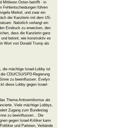
Mittleren Osten betrifft - in
len Fehlentscheidungen führen
ngela Merkel, und zwar ein
räch der Kanzlerin mit dem US-
atsam. Natürlich verlangt ein
 den Eindruck zu erwecken, den
ichen, dass die Kanzlerin ganz
 und betont, wie konstruktiv es
in Wort von Donald Trump als
 die mächtige Israel-Lobby ist
um die CDU/CSU/SPD-Regierung
Sinne zu beeinflussen. Evelyn
ckt diese Lobby gegen Israel-
 das Thema Antisemitismus als
ncierte. Viele mächtige Lobbys,
indert Zugang zum Bundestag
nne zu beeinflussen... Die
nen gegen Israel-Kritiker kann
Politiker und Parteien, Verbände