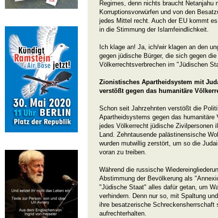
Regimes, denn nichts braucht Netanjahu 
Korruptionsvorwürfen und von den Besatz
jedes Mittel recht. Auch der EU kommt es
in die Stimmung der Islamfeindlichkeit.
Ich klage an! Ja, ich/wir klagen an den 
gegen jüdische Bürger, die sich gegen di
Völkerrechtsverbrechen im "Jüdischen Sta
Zionistisches Apartheidsystem mit Jud
verstößt gegen das humanitäre Völkerr
Schon seit Jahrzehnten verstößt die Polit
Apartheidsystems gegen das humanitäre V
jedes Völkerrecht jüdische Zivilpersonen i
Land. Zehntausende palästinensische Wo
wurden mutwillig zerstört, um so die Jud
voran zu treiben.
Während die russische Wiedereingliederu
Abstimmung der Bevölkerung als "Annexion
"Jüdische Staat" alles dafür getan, um W
verhindern. Denn nur so, mit Spaltung un
ihre besatzerische Schreckensherrschaft
aufrechterhalten.