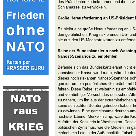
des Präsidenten zu bekommen und ihn in wei
Schlamassel zu verwickeln.
Große Herausforderung an US-Präsident
Es bleibt eine große Herausforderung an US
den gefährlichen, Krieg riskierenden US- un
sie aus den US-Machtstrukturen zu entferne
Reise der Bundeskanzlerin nach Washing
Nahost-Szenarios zu empfehlen
Befände sich das Bundeskanzleramt nicht 
zionistischer Kreise wie Trump, wäre die d
dieses hoch riskanten Nahost-Szenarios sc
gereist, um ein persönliches Gespräch mit 
führen. Diese Reise ist weiterhin zu empfehl
und vernünftiger Versuch des deutschen Alli
zu nähern, um ihn aus der extremistischen ge
seine schlechten Berater getrieben haben, h
zu gewinnen. Eine gemeinsame deutsch-ame
höchster Ebene, Merkel-Trump, wäre die K
Auftritts der Kanzlerin in Washington. Dona
politischen Zynismus, wie die Medien ihn ga
einfach ein Laie in der Außenpolitik. Falsch 