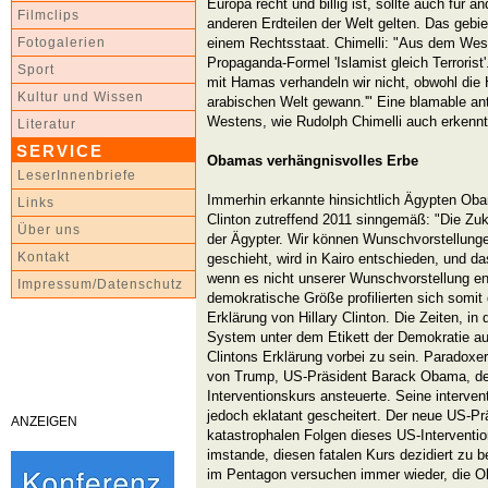
Europa recht und billig ist, sollte auch für 
Filmclips
anderen Erdteilen der Welt gelten. Das gebie
einem Rechtsstaat. Chimelli: "Aus dem West
Fotogalerien
Propaganda-Formel 'Islamist gleich Terrorist'.
Sport
mit Hamas verhandeln wir nicht, obwohl die
Kultur und Wissen
arabischen Welt gewann.'" Eine blamable an
Westens, wie Rudolph Chimelli auch erkenn
Literatur
SERVICE
Obamas verhängnisvolles Erbe
LeserInnenbriefe
Immerhin erkannte hinsichtlich Ägypten Oba
Links
Clinton zutreffend 2011 sinngemäß: "Die Zuk
Über uns
der Ägypter. Wir können Wunschvorstellunge
Kontakt
geschieht, wird in Kairo entschieden, und d
wenn es nicht unserer Wunschvorstellung e
Impressum/Datenschutz
demokratische Größe profilierten sich somit
Erklärung von Hillary Clinton. Die Zeiten, i
System unter dem Etikett der Demokratie a
Clintons Erklärung vorbei zu sein. Paradoxe
von Trump, US-Präsident Barack Obama, der
Interventionskurs ansteuerte. Seine intervent
jedoch eklatant gescheitert. Der neue US-Pr
ANZEIGEN
katastrophalen Folgen dieses US-Interventio
imstande, diesen fatalen Kurs dezidiert zu 
im Pentagon versuchen immer wieder, die Ob