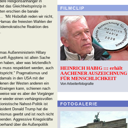
andere Religionsanhänger in
tet das Gleichheitsprinzip in
FILMCLIP
en erschien die banale
.. 'Mit Hisbollah reden wir nicht,
 Hamas die freiesten Wahlen der
tidemokratische Reaktion des
t.
mas Außenministerin Hillary
unft Ägyptens ist allein Sache
n haben, aber was letztendlich
HEINRICH HABIG ::: erhält
as muss respektiert werden, auch
AACHENER AUSZEICHNUNG
ntspricht." Pragmatismus und
FÜR MENSCHLICHKEIT
 damals in den USA mit der
n denen der Westen anderen ein
Von Arbeiterfotografie
ufzwingen kann, schienen nach
rweise war es aber der Vorgänger
 wieder einen verhängnisvollen
FOTOGALERIE
ionistische Nahost-Politik ist
äsident Donald Trump hat die
nismus geerbt und ist noch nicht
beenden. Aggressive Kriegskräfte
erhand über die Außenpolitik