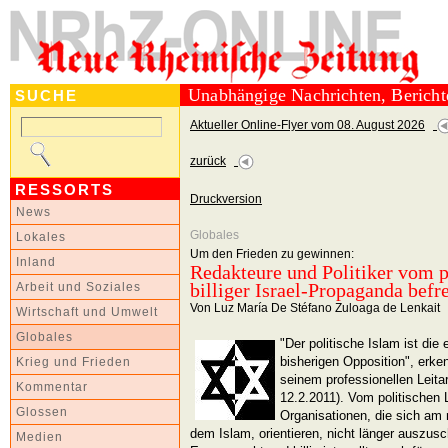
Unabhängige Nachrichten, Berich
SUCHE
Aktueller Online-Flyer vom 08. August 2026
zurück
RESSORTS
Druckversion
News
Globales
Lokales
Um den Frieden zu gewinnen:
Inland
Redakteure und Politiker vom p
billiger Israel-Propaganda befr
Arbeit und Soziales
Von Luz María De Stéfano Zuloaga de Lenkait
Wirtschaft und Umwelt
Globales
"Der politische Islam ist die 
bisherigen Opposition", erken
Krieg und Frieden
seinem professionellen Leitart
Kommentar
12.2.2011). Vom politischen 
Glossen
Organisationen, die sich a
dem Islam, orientieren, nicht länger auszusc
Medien