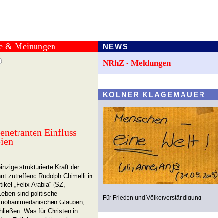
te & Meinungen
NEWS
NRhZ - Meldungen
KÖLNER KLAGEMAUER
enetranten Einfluss
eien
einzige strukturierte Kraft der
nt zutreffend Rudolph Chimelli in
ikel „Felix Arabia“ (SZ,
Leben sind politische
Für Frieden und Völkerverständigung
m mohammedanischen Glauben,
hließen. Was für Christen in