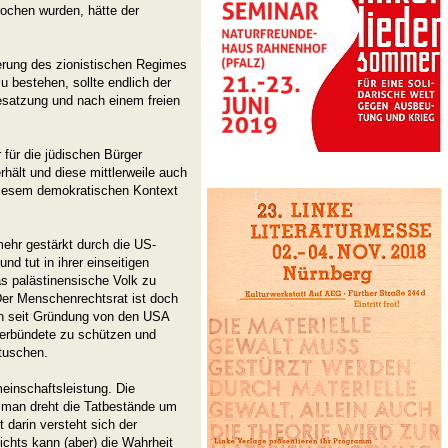
ochen wurden, hätte der
derung des zionistischen Regimes
 bestehen, sollte endlich der
esatzung und nach einem freien
r für die jüdischen Bürger
hält und diese mittlerweile auch
 diesem demokratischen Kontext
ehr gestärkt durch die US-
nd tut in ihrer einseitigen
as palästinensische Volk zu
r Menschenrechtsrat ist doch
on seit Gründung von den USA
 Verbündete zu schützen und
tuschen.
einschaftsleistung. Die
n, man dreht die Tatbestände um
 darin versteht sich der
ichts kann (aber) die Wahrheit