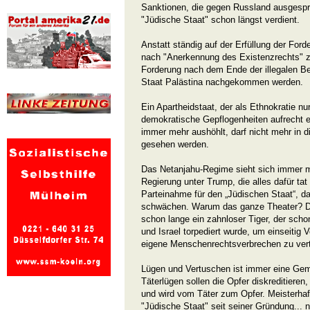
Sanktionen, die gegen Russland ausgespr
"Jüdische Staat" schon längst verdient.
Anstatt ständig auf der Erfüllung der For
nach "Anerkennung des Existenzrechts" zu
Forderung nach dem Ende der illegalen B
Staat Palästina nachgekommen werden.
Ein Apartheidstaat, der als Ethnokratie nu
demokratische Gepflogenheiten aufrecht er
immer mehr aushöhlt, darf nicht mehr in
gesehen werden.
Das Netanjahu-Regime sieht sich immer m
Regierung unter Trump, die alles dafür tat u
Parteinahme für den „Jüdischen Staat“, d
schwächen. Warum das ganze Theater? De
schon lange ein zahnloser Tiger, der sch
und Israel torpediert wurde, um einseitig
eigene Menschenrechtsverbrechen zu ver
Lügen und Vertuschen ist immer eine Gem
Täterlügen sollen die Opfer diskreditiere
und wird vom Täter zum Opfer. Meisterhaft
"Jüdische Staat" seit seiner Gründung... n