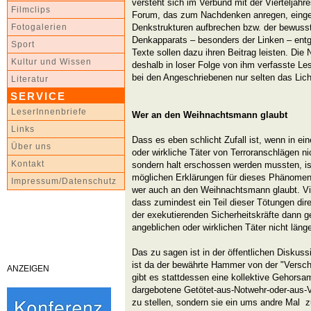
versteht sich im Verbund mit der Viertelja
Filmclips
Forum, das zum Nachdenken anregen, eingef
Denkstrukturen aufbrechen bzw. der bewusst
Fotogalerien
Denkapparats – besonders der Linken – entg
Sport
Texte sollen dazu ihren Beitrag leisten. Die
Kultur und Wissen
deshalb in loser Folge von ihm verfasste Le
bei den Angeschriebenen nur selten das Licht
Literatur
SERVICE
LeserInnenbriefe
Wer an den Weihnachtsmann glaubt
Links
Dass es eben schlicht Zufall ist, wenn in ei
Über uns
oder wirkliche Täter von Terroranschlägen ni
Kontakt
sondern halt erschossen werden mussten, ist
möglichen Erklärungen für dieses Phänomen.
Impressum/Datenschutz
wer auch an den Weihnachtsmann glaubt. Viel
dass zumindest ein Teil dieser Tötungen dire
der exekutierenden Sicherheitskräfte dann g
angeblichen oder wirklichen Täter nicht läng
Das zu sagen ist in der öffentlichen Diskussi
ist da der bewährte Hammer von der "Versch
ANZEIGEN
gibt es stattdessen eine kollektive Gehorsa
dargebotene Getötet-aus-Notwehr-oder-aus-V
zu stellen, sondern sie ein ums andre Mal z