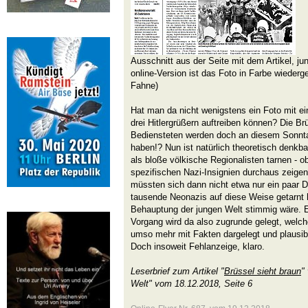
Ausschnitt aus der Seite mit dem Artikel, ju
online-Version ist das Foto in Farbe wiederg
Fahne)
Hat man da nicht wenigstens ein Foto mit ei
drei Hitlergrüßern auftreiben können? Die Br
Bediensteten werden doch an diesem Sonntag 
haben!? Nun ist natürlich theoretisch denkba
als bloße völkische Regionalisten tarnen - o
spezifischen Nazi-Insignien durchaus zeigen
müssten sich dann nicht etwa nur ein paar 
tausende Neonazis auf diese Weise getarnt 
Behauptung der jungen Welt stimmig wäre. E
Vorgang wird da also zugrunde gelegt, welch
umso mehr mit Fakten dargelegt und plausi
Doch insoweit Fehlanzeige, klaro.
Leserbrief zum Artikel "
Brüssel sieht braun
"
Welt" vom 18.12.2018, Seite 6