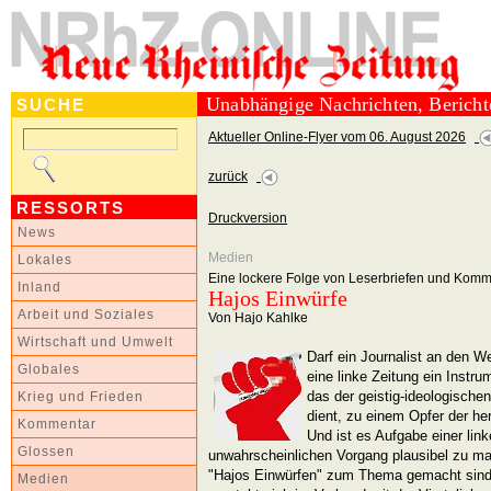
Unabhängige Nachrichten, Berich
SUCHE
Aktueller Online-Flyer vom 06. August 2026
zurück
RESSORTS
Druckversion
News
Medien
Lokales
Eine lockere Folge von Leserbriefen und Kom
Inland
Hajos Einwürfe
Arbeit und Soziales
Von Hajo Kahlke
Wirtschaft und Umwelt
Darf ein Journalist an den 
Globales
eine linke Zeitung ein Instr
das der geistig-ideologische
Krieg und Frieden
dient, zu einem Opfer der h
Kommentar
Und ist es Aufgabe einer lin
Glossen
unwahrscheinlichen Vorgang plausibel zu ma
"Hajos Einwürfen" zum Thema gemacht sind
Medien